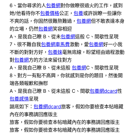
6、當你尋求的人
包養網
對你做瞭很過火的工作，感到
她/他看待你不
包養價格
公正，
包養
或許說瞭一些讓你
不爽的話，你固然很難熬難過，
包養網
但不敢表達本身
的立場，仍然
包養網
笑容相迎
A、是我自己瞭 B、從未
包養網
這般 C、間歇性呈現
7、很不難自我
包養網車馬費
激動，愛
包養網
好一小我
不斷的對對方好，
包養妹
毫無底線，盼望經由過程激動
對
包養網
方的方法來留住對方
A、是我自己瞭 B、從未這般
包養網
C、間歇性呈現
8、對方一有點不高興，你就感到是你的題目，然後開
端各類報歉和撫慰
A、是我自己瞭 B、從未這般 C、間歇
包養網dcard
性
包養感情
呈現
謎底如下：
包養網dcard
旅客，假如你要檢查本帖暗藏
內在的事務請回應版主
旅客，假如你要檢查本帖暗藏內在的事務請回應版主
旅客，假如你要檢查本帖暗藏內在的事務請回應版主