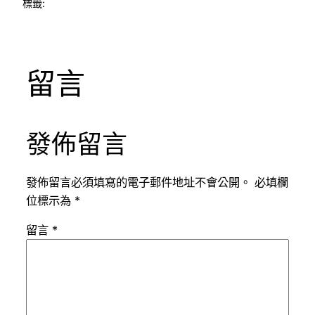
標籤:
留言
發佈留言
發佈留言必須填寫的電子郵件地址不會公開。
必填欄
位標示為
*
留言
*