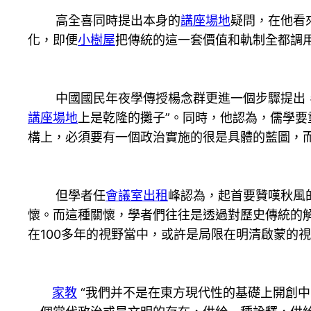
高全喜同時提出本身的
講座場地
疑問，在他看
化，即便
小樹屋
把傳統的這一套價值和軌制全都調
中國國民年夜學傳授楊念群更進一個步驟提出，中
講座場地
上是乾隆的攤子”。同時，他認為，儒學要
構上，必須要有一個政治實施的很是具體的藍圖，而
但學者任
會議室出租
峰認為，起首要贊嘆秋風
懷。而這種關懷，學者們往往是透過對歷史傳統的
在100多年的視野當中，或許是局限在明清啟蒙的視
家教
“我們并不是在東方現代性的基礎上開創