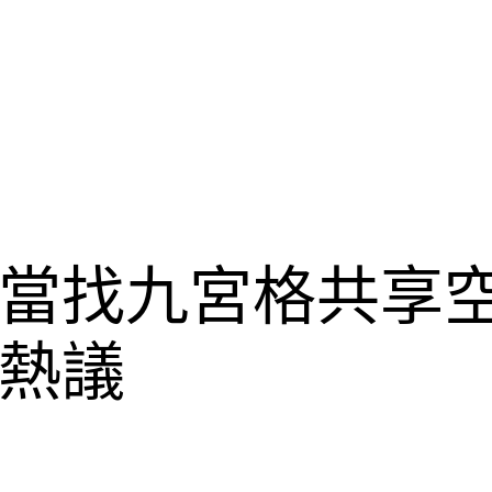
當找九宮格共享
熱議