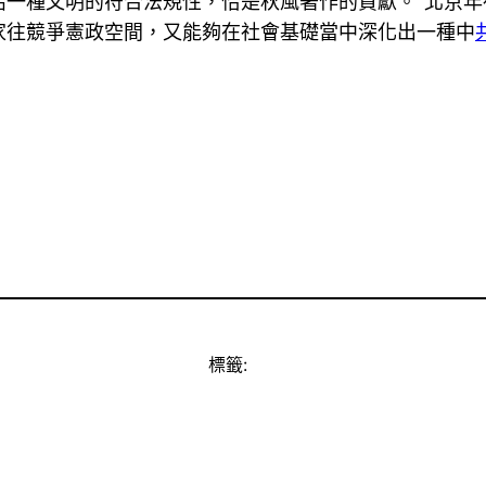
給一種文明的符合法規性，恰是秋風著作的貢獻。”北京年
家往競爭憲政空間，又能夠在社會基礎當中深化出一種中
標籤: