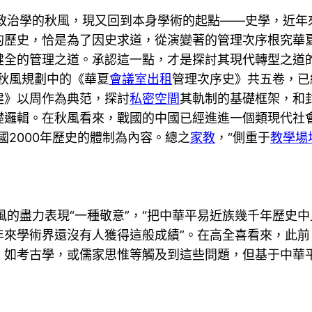
治學的秋風，現又回到本身學術的起點——史學，近年
的歷史，恰是為了因史求道，從演變著的管理次序根究華夏
健全的管理之道。承認這一點，才是探討其現代轉型之道
秋風規劃中的《華夏
會議室出租
管理次序史》共五卷，已
建》以周作為典范，探討
私密空間
其軌制的基礎框架，和
礎邏輯。在秋風看來，戰國的中國已經進進一個類現代社
國2000年歷史的體制為內容。總之
家教
，“側重于
教學場
風的盡力表現“一種敬意”，“把中華平易近族幾千年歷史
年來學術界還沒有人獲得這般成績”。在高全喜看來，此前
，如考古學，或儒家思惟等觸及到這些問題，但基于中華