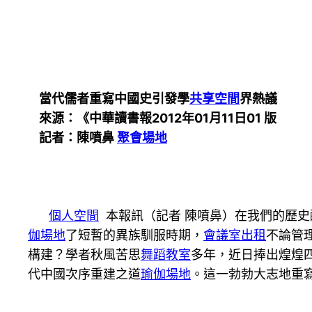
當代儒者重寫中國史引發學
共享空間
界熱議
來源：《中華讀書報2012年01月11日01 版
記者：陳噴鼻
聚會場地
個人空間
本報訊（記者 陳噴鼻）在我們的歷史
伽場地
了短暫的異族馴服時期，
會議室出租
不論管
構建？學者秋風苦思
舞蹈教室
多年，近日捧出煌煌
代中國次序重建之道
瑜伽場地
。這一勃勃大志地重