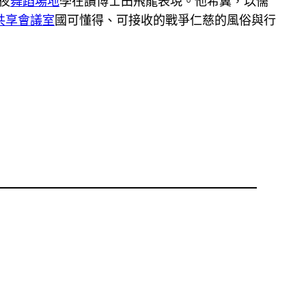
夜
舞蹈場地
學在讀博士田飛龍表現。他希冀，以儒
共享會議室
國可懂得、可接收的戰爭仁慈的風俗與行