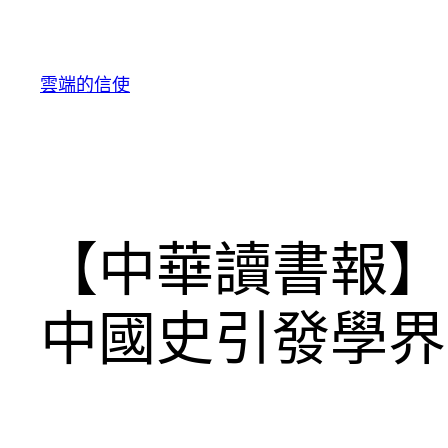
跳
至
主
雲端的信使
要
內
容
【中華讀書報】
中國史引發學界