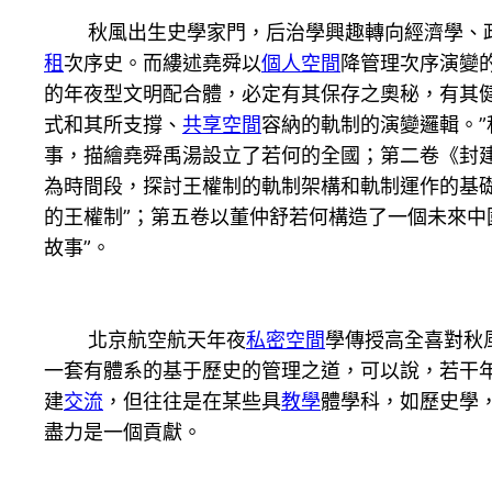
秋風出生史學家門，后治學興趣轉向經濟學、政
租
次序史。而縷述堯舜以
個人空間
降管理次序演變
的年夜型文明配合體，必定有其保存之奧秘，有其
式和其所支撐、
共享空間
容納的軌制的演變邏輯。”
事，描繪堯舜禹湯設立了若何的全國；第二卷《封
為時間段，探討王權制的軌制架構和軌制運作的基
的王權制”；第五卷以董仲舒若何構造了一個未來中
故事”。
北京航空航天年夜
私密空間
學傳授高全喜對秋
一套有體系的基于歷史的管理之道，可以說，若干
建
交流
，但往往是在某些具
教學
體學科，如歷史學
盡力是一個貢獻。