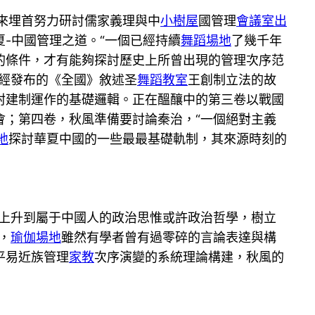
來埋首努力研討儒家義理與中
小樹屋
國管理
會議室出
-中國管理之道。“一個已經持續
舞蹈場地
了幾千年
的條件，才有能夠探討歷史上所曾出現的管理次序范
經發布的《全國》敘述圣
舞蹈教室
王創制立法的故
封建制運作的基礎邏輯。正在醞釀中的第三卷以戰國
會；第四卷，秋風準備要討論秦治，“一個絕對主義
地
探討華夏中國的一些最最基礎軌制，其來源時刻的
中上升到屬于中國人的政治思惟或許政治哲學，樹立
，
瑜伽場地
雖然有學者曾有過零碎的言論表達與構
平易近族管理
家教
次序演變的系統理論構建，秋風的