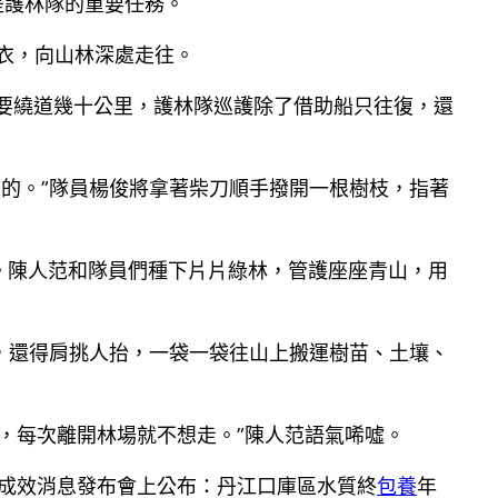
是護林隊的重要任務。
棉衣，向山林深處走往。
要繞道幾十公里，護林隊巡護除了借助船只往復，還
來的。”隊員楊俊將拿著柴刀順手撥開一根樹枝，指著
以上。陳人范和隊員們種下片片綠林，管護座座青山，用
，還得肩挑人抬，一袋一袋往山上搬運樹苗、土壤、
，每次離開林場就不想走。”陳人范語氣唏噓。
和成效消息發布會上公布：丹江口庫區水質終
包養
年