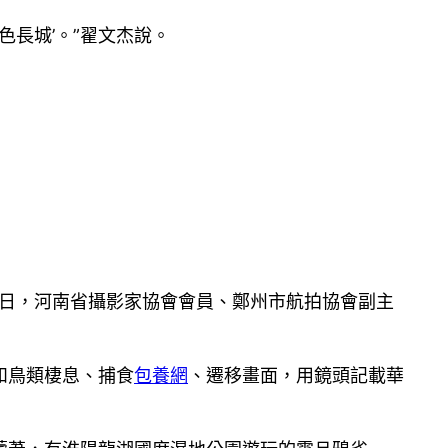
色長城’。”翟文杰說。
25日，河南省攝影家協會會員、鄭州市航拍協會副主
和鳥類棲息、捕食
包養網
、遷移畫面，用鏡頭記載華