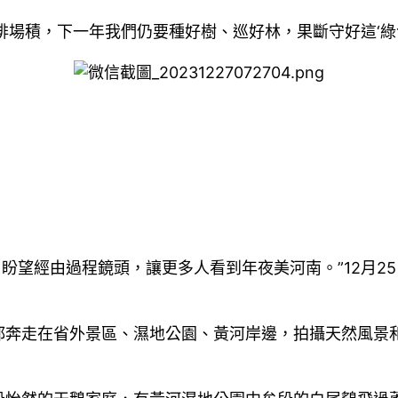
排場積，下一年我們仍要種好樹、巡好林，果斷守好這‘綠
，盼望經由過程鏡頭，讓更多人看到年夜美河南。”12月
都奔走在省外景區、濕地公園、黃河岸邊，拍攝天然風景