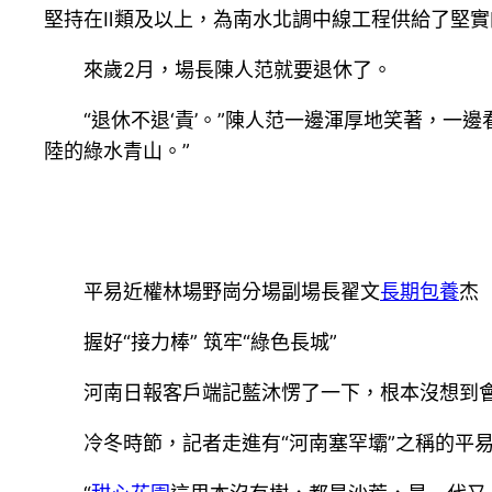
堅持在Ⅱ類及以上，為南水北調中線工程供給了堅
來歲2月，場長陳人范就要退休了。
“退休不退‘責’。”陳人范一邊渾厚地笑著，
陸的綠水青山。”
平易近權林場野崗分場副場長翟文
長期包養
杰
握好“接力棒” 筑牢“綠色長城”
河南日報客戶端記藍沐愣了一下，根本沒想到
冷冬時節，記者走進有“河南塞罕壩”之稱的平