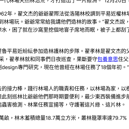
一代林場天然林治荒，才打造出了一片綠洲。”12月20
。1962年，翟文杰的爺爺翟際法從洛陽林校調到平易近
到林場玩。爺爺常常給我講他們造林的故事。”翟文杰說，
涼水，困了就在沙窩里挖個地窨子席地而眠，被子上都刮
翟魯平易近紛紜參加造林護林的步隊。翟孝林是翟文杰的
盜采，翟孝林就和同事們日夜巡查，果斷要守
包養意思
住父
design專門研究，現在他曾經在林場任務了18個年初
去的接力棒，踐行林場人的職責和任務，以林場為家，以
但此刻巡林比爺爺他們那時期要便利，最少東西裝備進步
病蟲害檢測、林業任務宣揚等，守護著這片綠、這片林。
萬畝，林木蓄積總量18.7萬立方米，叢林籠罩率達79.