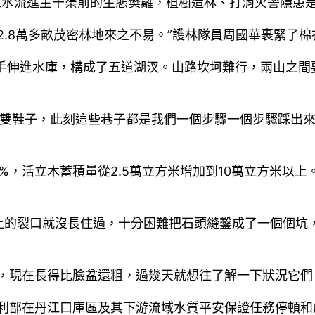
江水流進主干渠前的生態樊籬，植樹造林、打消火警隱患
2.8萬多畝茂密林地來之不易。”護林隊員周國華裹緊了
巨手伸進水庫，構成了五道湖汊。山路坎坷難行，兩山之間
多雙鞋子，此刻這些巷子都是我們一個步驟一個步驟踩出
2%，活立木蓄積量從2.5萬立方米增加到10萬立方米
上的裂口就沒長住過，十分困難把石頭縫鑿成了一個個坑
，現在長得比臉盆還粗，過幾天就想往了解一下狀況它們
日，水利部在丹江口庫區及其下游流域水質平安保證任務停頓