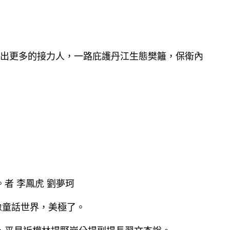
培育出更多的接力人，一路庇護丹江生態樊籬，保衛內
。者 李鳳虎 劉夢珂
像童話世界，美極了。