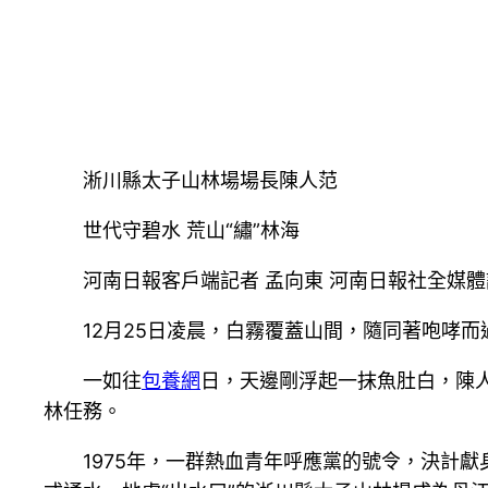
淅川縣太子山林場場長陳人范
世代守碧水 荒山“繡”林海
河南日報客戶端記者 孟向東 河南日報社全媒體記
12月25日凌晨，白霧覆蓋山間，隨同著咆哮
一如往
包養網
日，天邊剛浮起一抹魚肚白，陳
林任務。
1975年，一群熱血青年呼應黨的號令，決計獻