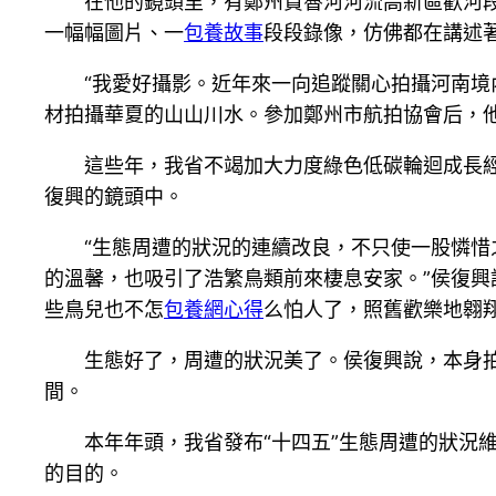
在他的鏡頭里，有鄭州賈魯河河流高新區歡河
一幅幅圖片、一
包養故事
段段錄像，仿佛都在講述
“我愛好攝影。近年來一向追蹤關心拍攝河南境
材拍攝華夏的山山川水。參加鄭州市航拍協會后，
這些年，我省不竭加大力度綠色低碳輪迴成長
復興的鏡頭中。
“生態周遭的狀況的連續改良，不只使一股憐惜
的溫馨，也吸引了浩繁鳥類前來棲息安家。”侯復
些鳥兒也不怎
包養網心得
么怕人了，照舊歡樂地翱
生態好了，周遭的狀況美了。侯復興說，本身
間。
本年年頭，我省發布“十四五”生態周遭的狀況
的目的。