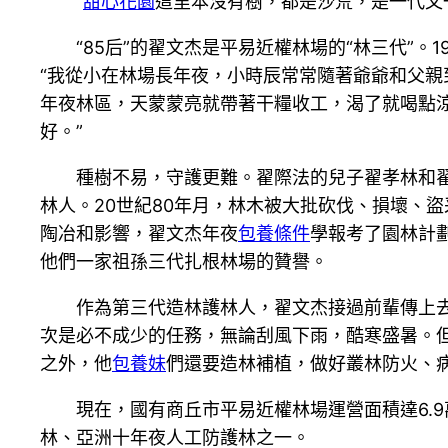
“
甜心花園
這里本沒有樹，都是沙荒，是一代又
“85后”的翟文杰是平易近權林場的“林三代”
“我從小在林場長年夜，小時辰常常隨著爺爺和父親
年夜林區，天蒙蒙亮就帶著干糧收工，渴了就喝點
好。”
種樹不易，守護更難。翟際法的兒子翟孝林和
林人。20世紀80年月，林木被大批砍伐、損壞、
陶冶和影響，翟文杰年夜
包養條件
學報考了園林計劃
他們一家祖孫三代扎根林場的贊譽。
作為第三代造林護林人，翟文杰接過前輩傳上
次是必不成少的任務，無論刮風下雨，酷寒盛暑。
之外，他
包養妹
們還要造林補植，做好叢林防火、
現在，國有商丘市平易近權林場運營面積達6.9
林、亞洲十年夜人工防護林之一。