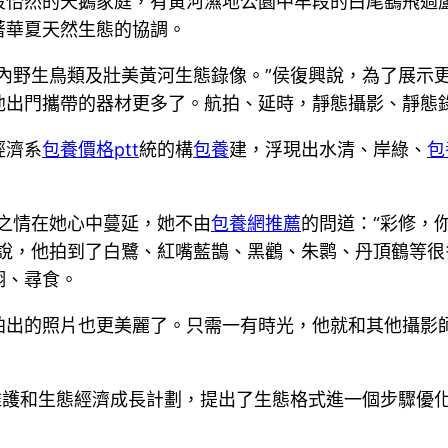
段怡然的天鵝家庭，有黃河濕地公園中牟段的白尾鷂飛過
著華夏天然生態的協調。
內野生鳥類及壯美黃河生態錄像。”侯復興說，為了展示
他出門攜帶的器材更多了。航拍、延時，靜態攝影、靜態
經濟系
包養價格ptt
統的構
包養
建，浮現出水清、岸綠、
包
之情在她心中蔓延，她不由
包養網推薦
的問道：“彩修，
興說，他拍到了白鷺、紅嘴藍鵲、黑鸛、朱鹮、丹頂鶴等
翔、尋食。
拍出的照片也更美麗了。只需一有時光，他就和其他攝影
維護和生態經濟成長計劃，提出了生態格式進一個步驟優