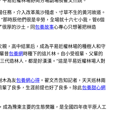
日，平易近權林場野崗分場副場長翟文杰說。
權林場任務，介入改革風沙殘虐、寸草不生的黃河故道。
“那時辰他們很是辛勞，全場就十六七小我，管6個
了很厚的沙土，同
包養故事
心專心只想著把林造
父親，高中結業后，成為平易近權林場的種樹人和守
輩昔
包養網
時種下的這片林。自小受祖輩、父輩的
。“三代造林人，都是好漢漢。”這是平易近權林場人對
樹木為友
包養網心得
。翟文杰告知記者，天天巡林兩
前輩了良多，生涯前提也好了良多。除此
包養甜心網
7%，成為豫東主要的生態樊籬，是全國四年夜平原人工