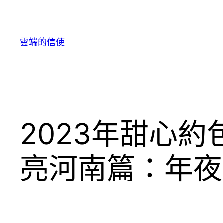
跳
至
主
雲端的信使
要
內
容
2023年甜心
亮河南篇：年夜