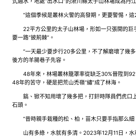
式通水，地處“出水口”的淅川縣太子山林場成為丹
“這個季候是叢林火警的高發期，更要警惕，這
22平方公里的太子山林場，形如一只張開的
要一路“披荊棘”。
“一天最少要步行20多公里，不了解磨壞了幾
後方的羊腸巷子先容。
48年來，林場叢林籠罩率從缺乏30%晉陞到9
48年的苦守，硬是把荒山禿嶺“繡”成了林海。
鎬、锨不知用壞了幾多把，打釬時隊員們虎口
石頭。
“昔時親手栽種的松、柏，苗木只要手指那么細
山有多綠，水就有多清。2023年12月11