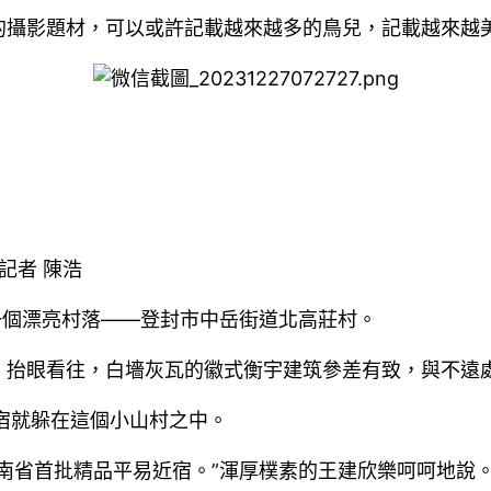
的攝影題材，可以或許記載越來越多的鳥兒，記載越來越
記者 陳浩
一個漂亮村落——登封市中岳街道北高莊村。
，抬眼看往，白墻灰瓦的徽式衡宇建筑參差有致，與不遠
宿就躲在這個小山村之中。
南省首批精品平易近宿。”渾厚樸素的王建欣樂呵呵地說