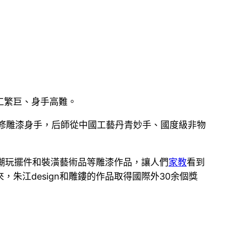
工繁巨、身手高難。
修雕漆身手，后師從中國工藝丹青妙手、國度級非物
潮玩擺件和裝潢藝術品等雕漆作品，讓人們
家教
看到
朱江design和雕鏤的作品取得國際外30余個獎