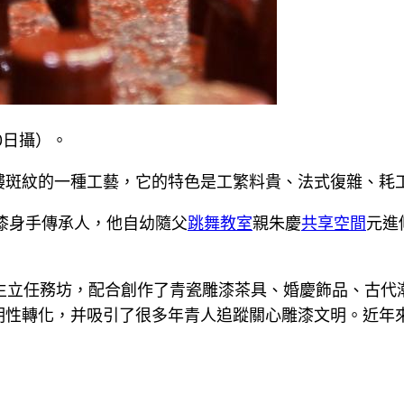
0日攝）。
鏤斑紋的一種工藝，它的特色是工繁料貴、法式復雜、耗
雕漆身手傳承人，他自幼隨父
跳舞教室
親朱慶
共享空間
元進
生立任務坊，配合創作了青瓷雕漆茶具、婚慶飾品、古代
性轉化，并吸引了很多年青人追蹤關心雕漆文明。近年來，