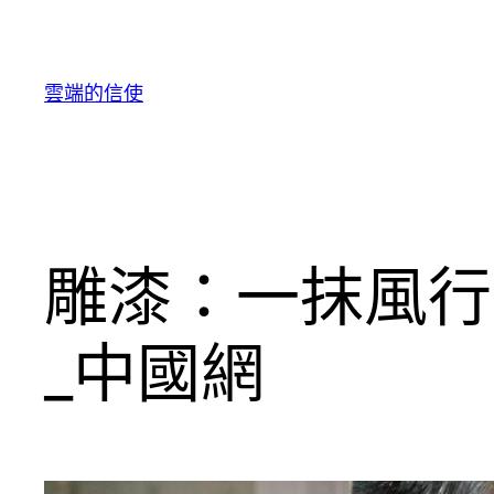
跳
至
主
雲端的信使
要
內
容
雕漆：一抹風行
_中國網