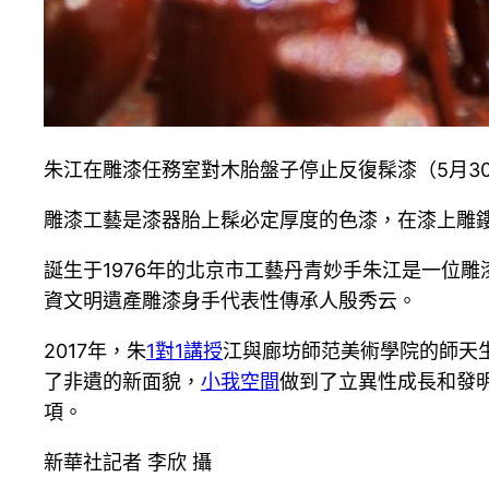
朱江在雕漆任務室對木胎盤子停止反復髹漆（5月3
雕漆工藝是漆器胎上髹必定厚度的色漆，在漆上雕
誕生于1976年的北京市工藝丹青妙手朱江是一位
資文明遺產雕漆身手代表性傳承人殷秀云。
2017年，朱
1對1講授
江與廊坊師范美術學院的師天
了非遺的新面貌，
小我空間
做到了立異性成長和發明
項。
新華社記者 李欣 攝