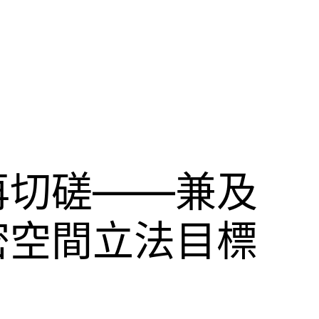
再切磋——兼及
密空間立法目標