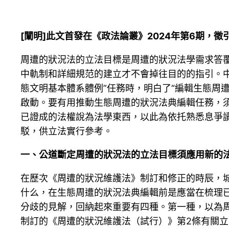
[闡明]此文首發在《政法論叢》2024年第6期，
周遭的狀況法的立法目標是周遭的狀況法學需求答
中軌制和詳細規范的建立才不會掉往目的的指引。
態文明基本體系體例”任務時，明白了“編輯生態周遭的
啟動。要有用推動生態周遭的狀況法典編輯任務，
已證成的法權說為法學東西，以此為依托熟悉息爭
駁，供立法實行參考。
一、公道斷定周遭的狀況法的立法目標須應用新的
在歷次《周遭的狀況維護法》制訂和修正的時辰，
什么，在生態周遭的狀況法典編輯前是應當在梳理
分歧的見解，回納起來重要有四種。第一種，以為周
制訂的《周遭的狀況維護法（試行）》第2條有關