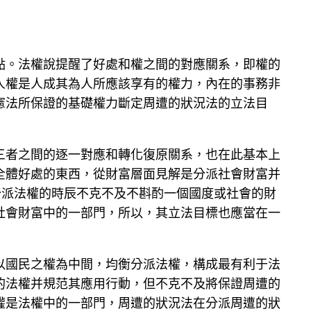
點。法權說提醒了好處和權之間的對應關系，即權的
人權是人成其為人所應該享有的權力，內在的事務非
憲法所保證的基礎權力斷定周遭的狀況法的立法目
三者之間的逐一對應和轉化復原關系，也在此基本上
全體好處的東西，從財富層面見解是分派社會財富并
在分派法權的時辰不克不及不斟酌一個國度或社會的財
社會財富中的一部門，所以，其立法目標也應當在一
以國民之權為中間，均衡分派法權，構成最有利于法
的法權并規范其應用行動，但不克不及將保證周遭的
權是法權中的一部門，周遭的狀況法在分派周遭的狀