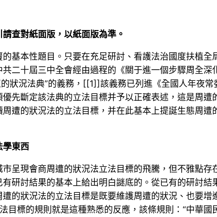
徵引請查對紙面版，以紙面版為準。
覆的基本性題目。只要在充足研討、看護法治國度扶植全
中共二十屆三中全會經由過程的《關于進一個步驟周全深
狀況法典”的義務，[[1]]該義務已列進《全國人年夜常委
須優先斷定該法典的立法目標并予以正確表述，這是周遭
讀周遭的狀況法的立法目標，并在此基本上提誕生態周遭
法學東西
城市呈現會商周遭的狀況法立法目標的飛騰，但不雅點存
已有研討結果的基本上給出明白謎底的。從已有的研討結
遭的狀況法的立法目標是既要維護周遭的狀況、也要增進
立法目標的規則就是這種熟悉的反應，該條規則：“中華國