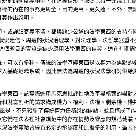
所規則的國度義務中，在這種情形下依然保持一元論生怕
目標的內在的事務更周全，目的更高、更久遠。不外，無
寄義作出說明。
頗，或詳細寄義不清，都與缺少公道的法學東西的支持有
狀況迷信、周遭的狀況治理學，對法理學、法哲學器重不
12]]這個題目的實質是缺少應用法學東西的自發，這在有
統，可以有多種。傳統的法學基礎東西是以權力為焦點的
歸入基礎范疇系統，因此無法為周遭的狀況法學研討供給
法學東西。該實際選用馬克思批評性地改革黑格爾的盡對
析和財富剖析的請求構成權力、權利、法權、剩余權、權
統的上風是，不只戰勝了傳統權力任務說的缺點，並且構成
及它們在法表裡社會規范中的存在情勢及響應的規范載體
狀況法學範疇曾經有必定的承認度和比擬多的利用，筆者