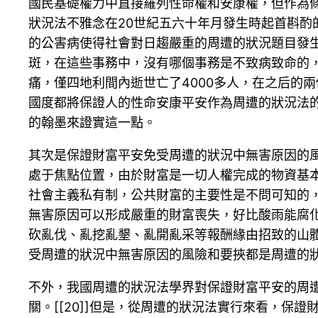
國民基礎權力中直接羅列性命權和安康權，但作為條
狀況法不雅念在20世紀五六十年月發生時起首斟酌
的公害病使得社會對日趨嚴重的周遭的狀況題目發生發
斑，在這些事務中，沒有哪個事務是不致病致命的，
痛，僅四地利間內逝世亡了4000多人，在之后的兩
國度都將保證人的性命安康平安作為周遭的狀況法
的翰墨來證實這一點。
其次是保證財富平安免受周遭的狀況中無害原因的
處于焦點位置，由於財富是一切人權完成的物資基
社會主義私有制，公共財富的主要性是不問可知的
無害原因可以形成嚴重的財富喪失，好比酸雨能腐
砍亂伐、亂挖亂墾、亂開亂采等報酬緣由招致的山
受周遭的狀況中無害原因的風險和要挾都是周遭的
不外，我國周遭的狀況法學界對保證財富平安的周遭
關。[[20]]但是，從周遭的狀況法實行來看，