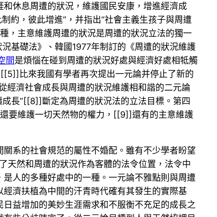
涯和休息周遭的狀況，維護國民安康，增進經濟成
制約，彼此增進”，并指出“社會主義生孩子與周遭
第二種，主意維護周遭的狀況是周遭的狀況立法的獨一
的狀況基礎法》、韓國1977年制訂的《周遭的狀況維護
空間
是煩惱在碰到周遭的狀況好處與經濟好處相牴觸
[5]]比來我國有學者再次提出一元論并停止了新的
標從經濟社會成長與周遭的狀況維護相和諧的二元論
續成長”[[8]]斷定為周遭的狀況法的立法目標。第四
要維護一切天然物的權力，[[9]]還有的主意維護
間關系的社會規范的屬性不婚配。雖有不少學者盼望
變不了天然和周遭的狀況作為客體的法令位置，法令中
，是人的多種好處中的一種。一元論不雅點則與周遭
以經濟扶植為中間的汗青時代確有其發生的實際基
民日益增加的美妙生涯需求和不服衡不充足的成長之