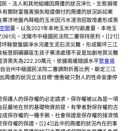
，國民、法人和其他組織因周遭的狀況淨化、生態損壞
多有關財富傷害損失賠還償付的周遭的狀況訴訟案
在案涉地盤內蒔植的玉米因污水浸泡招致增產形成喪
空間
量，以及2021年本地玉米均勻畝產量、本地玉
1元。沈陽市中級國民法院二審保持原判。[[21]]
月蘭坪縣營盤鎮淨水河產生泥石流災難，形成蘭坪三江
夜板登銅礦礦區生孩子棄渣處理不妥是加劇地質災難
喪失為222.20萬元，依據兩邊錯誤水平
聚會場
僳族自治州中級國民法院二審調劑折舊比例，斷定三江
學者提出周遭的狀況立法目標“應衝破只對人的性命安康停
是保護人的保存權的必定請求。保存權被以為是一項
有莊嚴地在世的基礎物資前提。有學者對保存權的古
完成保存權的一種手腕，社會保證是保存權的接濟情
存權的保證。[[24]]此中的周遭的狀況內在的事