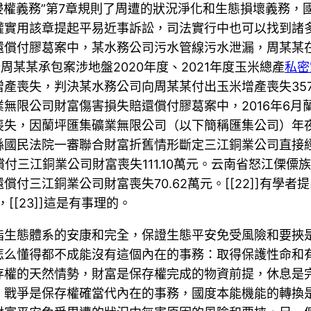
侵權義務”第7章規則了周遭的狀況淨化和生態損壞義務
權實用該章提起平易近事訴訟，司法實行中也可以找到諸
還償付膠葛案中，某水務公司污水管線污水泄漏，周某某
周某某承包案涉地盤2020年度、2021年度玉米總產
私密
喪失，判決某水務公司向周某某付出玉米增產喪失357,06
無限公司財富傷害損失賠還償付膠葛案中，2016年6
喪失，因蘭坪匯集礦業無限公司（以下簡稱匯集公司）年
國民法院一審聯合財富折舊情形斷定三江銅業公司直接經濟
付三江銅業公司財富喪失111.10萬元。云南省怒江傈
還償付三江銅業公司財富喪失70.62萬元。[[22]]有
[23]]這是有事理的。
指生態體系的安康和完全，保證生態平安免受風險和要挾
怎么懂得都不成能沒有這個內在的事務：取得保護性命和
存權的天然情勢，財富是保存權完成的物資前提，休息是
戰爭是保存權確當代內在的事務，國度本能機能的轉換是保