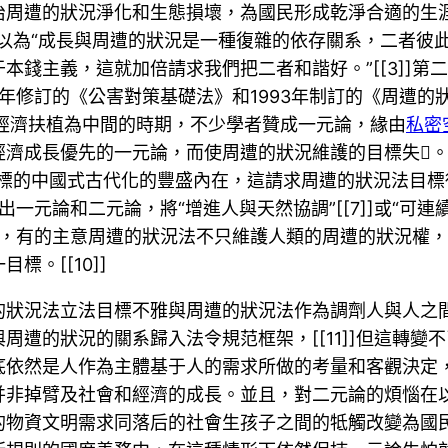
治周遭的狀況淨化和生態損壞，為國民形成乾淨合適的生
以為“成長與周遭的狀況是一種復雜的依存關系，二者彼此
本錢主義，這就加倍請求我們把二者和諧好。”[[3]]
970年修訂的《公害對策基礎法》和1993年制訂的《周遭
以經濟扶植為中間的時期，不少學者贊成一元論，緣由
私密
濟成長優先的一元論，而使周遭的狀況維護的目標失。[
目標的中國式古代化的豐盛內在，這請求周遭的狀況法目
出一元論和二元論，將“增進人與天然協調”[[7]]或“可連
”，有的主意周遭的狀況法不只維護人類的周遭的狀況權，還
。[[10]]
的狀況法立法目標不雅與周遭的狀況法作為調劑人與人之
周遭的狀況的關系歸入法令規范框架，[[11]]但這轉
底依然是人作為主體基于人的需求所做的考量和客觀決定
并非掉臂及社會和經濟的成長。並且，對二元論的煩惱在
的物資文明需求同落后的社會生孩子之間的牴觸改變為國