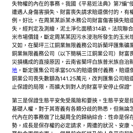
失物權的內在的事務。我國《平易近法典》第7編“
遭遇人身傷害損失、財富喪失請求賠還償付的，有
例。好比，在周某某訴某水務公司財富傷害損失賠
失，經判定及測繪，泥土淨化面積314畝。法院聯合
米市場價錢，斷定周某某因污水浸泡所發生的玉米增產
又如，在蘭坪三江銅業無限義務公司訴蘭坪匯集礦業
銅業無限義務公司（以下簡稱三江銅業公司）財富
災損構成的直接原因，云南省蘭坪白族普米族自治縣
地
，斷定匯集公司承當50%的賠還償付義務，賠還償
銅業公司喪失數額為141.25萬元，改判匯集公司賠
止保證的局限，而擴大到對人的財富平安停止保證”，[
第三是保證生態平安免受風險和要挾。生態平安是
基礎人權，對于其寄義有各類分歧的熟悉，但無論
代內在的事務做了比擬周全的歸納綜合：性命是保
勢，成長是保存權的必定請求，周遭的狀況、安康、