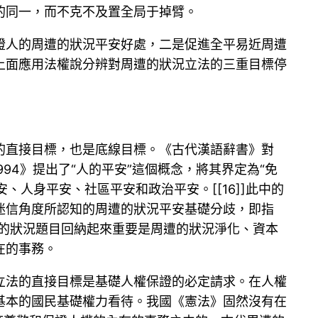
的同一，而不克不及置全局于掉臂。
證人的周遭的狀況平安好處，二是促進全平易近周遭
上面應用法權說分辨對周遭的狀況立法的三重目標停
的直接目標，也是底線目標。《古代漢語辭書》對
1994》提出了“人的平安”這個概念，將其界定為“免
人身平安、社區平安和政治平安。[[16]]此中的
迷信角度所認知的周遭的狀況平安基礎分歧，即指
周遭的狀況題目回納起來重要是周遭的狀況淨化、資本
在的事務。
立法的直接目標是基礎人權保證的必定請求。在人權
基本的國民基礎權力看待。我國《憲法》固然沒有在