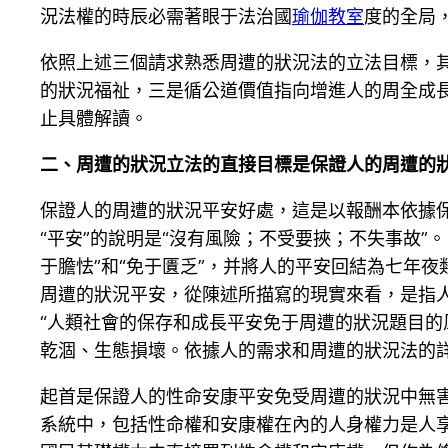
況法權的時辰必需著眼于法治國
瑜伽教室
度的全局
依照上述三個請求熟悉周遭的狀況法的立法目標，
的狀況福祉，三是循公道價值指向增進人的周全成
止具體解讀。
二、周遭的狀況立法的直接目標是保證人的周遭的
保證人的周遭的狀況平安好處，這是以報酬本依據
“平安”的說明是“沒有風險；不受要挾；不失事故”。[
于膽怯”和“免于匱乏”，并將人的平安回結為七年夜
周遭的狀況平安，從陳述所描寫的現實來看，是指
“人類社會的保存和成長平安免于周遭的狀況題目的風
乾涸、生態損壞。依據人的需求和周遭的狀況法的
起首是保證人的性命安康平安免受周遭的狀況中無
系統中，包括性命權和安康權在內的人身權力是人