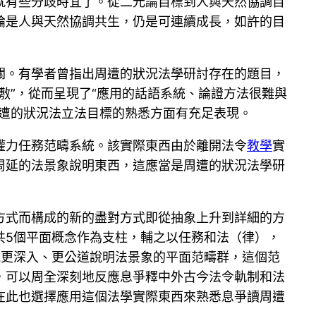
就有些分歧時宜了。從二元論目標到人與天然協調目
論是人與天然協調共生，仍是可連續成長，如許的目
關。有學者曾指出周遭的狀況法學研討存在的題目，
敷”，從而呈現了“應用的話語系統、論證方法很難與
關周遭的狀況法立法目標的熟悉方面有充足表現。
權力任務范疇系統。該實際東西由於離開法令
教學
實
周延的法景象說明東西，這應當是周遭的狀況法學研
方式而構成的新的盡對方式即從抽象上升到詳細的方
共5個平面概念作為支柱，輔之以任務和法（律），
了能更深入、更公道說明法景象的平面范疇群，這個范
，可以周全深刻地反應息爭釋中外古今法令軌制和法
在此也選擇應用這個法學實際東西來熟悉息爭讀周遭