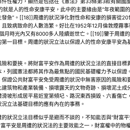
件性權力，顯然是包括在《憲法》第33條第3款有關國
的就是人的性命安康平安，此中的主要緣由是“年夜範圍
急”。[[18]]周遭的狀況淨化對性命和安康的損害從2
且致病致命的人數浩繁。好比在1952年12月倫敦煙霧
個月時光內又有8000多人陸續逝世亡。[[19]]鑒于
的第一目標。周遭的狀況立法以保證人的性命安康平安為
風險和要挾。將財富平安作為周遭的狀況立法的直接目標
本，列國憲法都將其作為最焦點的國民基礎權力予以保證
，保證公共財富平安免受周遭的狀況中無害原因的風險和
化建筑物和產業裝備、損壞露天的文物奇跡、損壞泥土成
體滑坡形成居平易近室第傾圮、路況東西損毀、六畜傷亡
狀況立法基礎目標的應有內在的事務。
的狀況立法目標似乎是避而不談的，不知能否與“財富平
保證財富平安是周遭的狀況法的主要效能之一，財富權中的