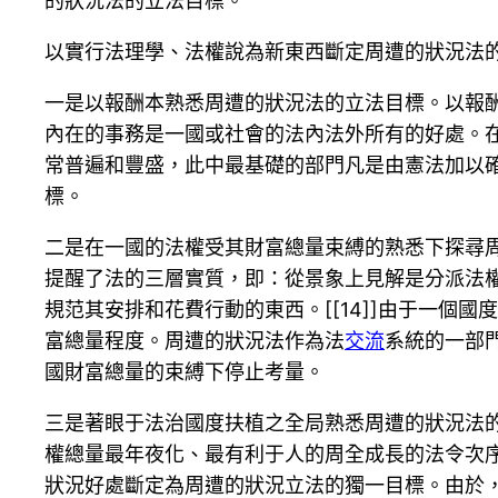
的狀況法的立法目標。
以實行法理學、法權說為新東西斷定周遭的狀況法
一是以報酬本熟悉周遭的狀況法的立法目標。以報
內在的事務是一國或社會的法內法外所有的好處。
常普遍和豐盛，此中最基礎的部門凡是由憲法加以
標。
二是在一國的法權受其財富總量束縛的熟悉下探尋
提醒了法的三層實質，即：從景象上見解是分派法
規范其安排和花費行動的東西。[[14]]由于一
富總量程度。周遭的狀況法作為法
交流
系統的一部
國財富總量的束縛下停止考量。
三是著眼于法治國度扶植之全局熟悉周遭的狀況法
權總量最年夜化、最有利于人的周全成長的法令次
狀況好處斷定為周遭的狀況立法的獨一目標。由於