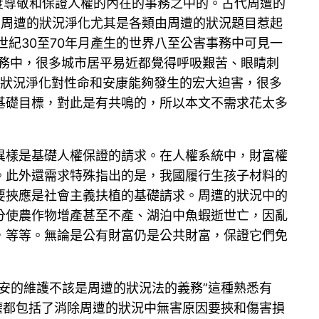
度尊敬和保證人權的內在的事務之中的。古代周遭的
的周遭的狀況淨化尤其是各類由周遭的狀況題目惹起
0世紀30至70年月產生的世界八至公害事務中可見一
事務中，很多城市居平易近都覺得呼吸艱苦、眼睛刺
周遭的狀況淨化對性命和安康能夠發生的宏大迫害，很多
基礎目標，對此是有共鳴的，所以本文不需求花太多
異樣是基礎人權保證的請求。在人權系統中，財富權
。此外還需求特殊指出的是，我國履行生孩子材料的
要挾應是社會主義扶植的基礎請求。周遭的狀況中的
分使農作物增產甚至不產、湖泊中魚蝦逝世亡，因亂
，等等。無論是公有財富仍是公共財富，保證它們免
安的維護不該是周遭的狀況法的義務”這種熟悉有
物權都包括了消除周遭的狀況中無害原因要挾和傷害損