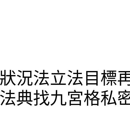
狀況法立法目標
法典找九宮格私