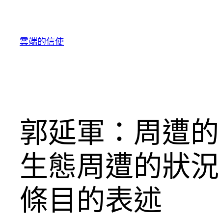
跳
至
主
雲端的信使
要
內
容
郭延軍：周遭的
生態周遭的狀況
條目的表述