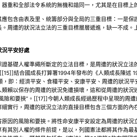
，器重和全部法令系統的無機和諧同一，尤其是在目標上
其應包含由表及里、統籌部分與全局的三重目標：一是保
長。周遭的狀況法立法的三重目標層層遞進，缺一不成。
狀況平安好處
保證基礎人權準繩所斷定的立法目標，是周遭的狀況立法
[15]]結合國成長打算署1994年發布的《人類成長陳述 
類，即：經濟平安、食糧平安、安康平安、周遭的狀況平安、
人類賴以保存的周遭的狀況免遭損壞，這和從周遭的狀況
險和要挾”。[[17]]今朝人類成長經過歷程中呈現的
詳細實行，周遭的狀況立法的直接目標包含三個方面的內
害原因的風險和要挾。將性命安康平安設定為周遭的狀況
享有其別人權的條件前提，是以，列國憲法都將其作為最