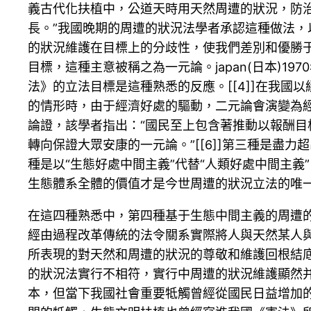
義古代化扶植中，公道天時用天然周遭的狀況，防
長。”我國晚期的周遭的狀況法學者承認這種做法，
的狀況維護在目標上的分歧性，使我們差別和優勝于
目標，這種主意被稱之為一元論。japan(日本)1
法》的立法目標是這種熟悉的反應。[[4]]在我國
的情形時，由于經濟好處的驅動，二元論會演變為經
論證，該學者指出：“國民至上包含著推動以報酬
轉向保證大眾安康的一元論。”[[6]]第三種是盡力超
種是以“生態好處中間主義”代替“人類好處中間主義
生態體系全體的價值才是今世周遭的狀況立法的唯一目標
在這四種熟悉中，第四種基于生態中間主義的周遭
經由過程改革傳統的法令關系實際將人與天然某人與
所表現的對天然和周遭的狀況的尊敬和維護回根結
的狀況法實行不相符，實行中周遭的狀況維護顯然
本，但當下我國社會重要牴觸曾經從國民日益增加