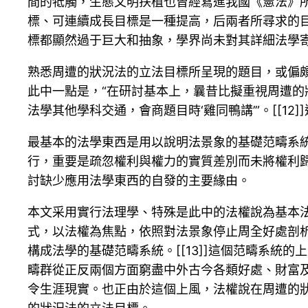
間的牴觸，生態文明扶植也曾經寫進我國《憲法》
標、可連續成長目標是一種提高，后兩者所尋求的
標都顯然過于巨大和抽象，學界尚未對其詳細法學
熟悉周遭的狀況法的立法目標所呈現的題目，或偏
此中一點是，“在研討基本上，曩昔比擬重視周遭的
法學其他學科交通，會商題目時‘雞同鴨講’”。[[
最基本的法學東西是用以說明法景象的基礎范疇系
行，重要是疏忽權利與權力的實質差別而未將權利
討缺少應用法學東西的自發的主要緣由。
本文采用實行法理學、特殊是此中的法權說為基本
式，以法權為焦點，依照對法景象停止周全好處剖
構成法學的基礎范疇系統。[[13]]這個范疇系
疇群從正反兩個方面窮盡中外古今各類好處、財富
令生涯現實。也正由於這個上風，法權說在周遭的