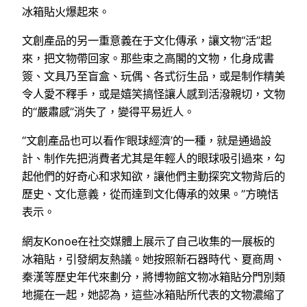
冰箱貼火爆起來。
文創產品的另一重意義在于文化傳承，讓文物“活”起
來，把文物帶回家。那些束之高閣的文物，化身成書
簽、文具乃至盲盒、玩偶、各式衍生品，或是制作精美
令人愛不釋手，或是嬉笑搞怪讓人感到活潑親切，文物
的“嚴肅感”消失了，變得平易近人。
“文創產品也可以看作‘眼球經濟’的一種，就是通過設
計、制作先把消費者尤其是年輕人的眼球吸引過來，勾
起他們的好奇心和求知欲，讓他們主動探究文物背后的
歷史、文化意義，從而達到文化傳承的效果。”方曉恬
表示。
網友Konoe在社交媒體上展示了自己收集的一展板的
冰箱貼，引發網友熱議。她按照新石器時代、夏商周、
秦漢等歷史年代來劃分，將博物館文物冰箱貼分門別類
地擺在一起，她認為，這些冰箱貼所代表的文物濃縮了