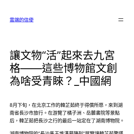
跳
至
雲端的信使
主
要
內
容
讓文物“活”起來去九宮
格——這些博物館文創
為啥受青睞？_中國網
8月下旬，在北京工作的韓芷茹終于得償所愿，來到湖
南省長沙市旅行。在游覽了橘子洲、岳麓書院等景點
后，韓芷茹把長沙之行的最后一站定在了湖南博物院。
湖南博物院的“長沙馬王堆漢墓陳列”展覽讓韓芷茹驚嘆