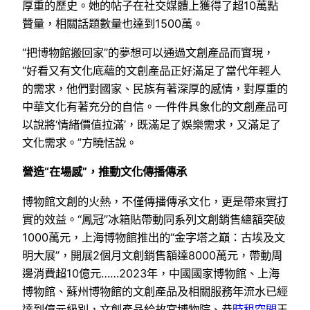
厚重的歷史。她的帖子在社交媒體上獲得了超10萬點
贊量，相關話題數量也達到1500萬。
“把博物館搬回家”的夢想可以通過文創產品而實現，
“好看又有文化底蘊的文創產品正好滿足了當代年輕人
的需求，他們對國家、民族有著深厚的感情，對厚重的
中華文化有著充分的自信。一件件具象化的文創產品可
以說將‘情緒價值拉滿’，既滿足了娛樂需求，又滿足了
文化需求。”方曉恬說。
營造“在場感”，推動文化傳播傳承
博物館文創的火熱，不僅傳播傳承文化，更是帶來實打
實的效益。“鳳冠”冰箱貼帶動同系列文創銷售總額突破
1000萬元，上海博物館推出的“金字塔之巔：古埃及文
明大展”，開展2個月文創銷售額達8000萬元，帶動周
邊消費超10億元……2023年，中國國家博物館、上海
博物館、蘇州博物館的文創產品及相關服務年流水已經
達到億元級別，文創產品給故宮博物院、恭
時租空間
王