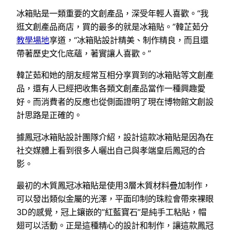
冰箱貼是一類重要的文創產品，深受年輕人喜歡。“我
逛文創產品商店，買的最多的就是冰箱貼。”韓芷茹分
教學場地
享道，“冰箱貼設計精美、制作精良，而且還
帶著歷史文化底蘊，著實讓人喜歡。”
韓芷茹和她的朋友經常互相分享買到的冰箱貼等文創產
品，還有人已經把收集各類文創產品當作一種興趣愛
好。而消費者的反應也從側面證明了現在博物館文創設
計思路是正確的。
據鳳冠冰箱貼設計團隊介紹，設計這款冰箱貼是因為在
社交媒體上看到很多人曬出自己與孝端皇后鳳冠的合
影。
最初的木質鳳冠冰箱貼是使用3層木質材料疊加制作，
可以發出類似金屬的光澤，平面印制的珠粒會帶來裸眼
3D的感覺，冠上鑲嵌的“紅藍寶石”是純手工粘貼，帽
翅可以活動。正是這種精心的設計和制作，讓這款鳳冠