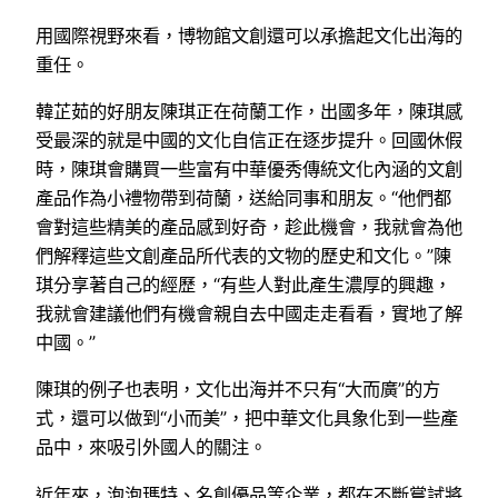
用國際視野來看，博物館文創還可以承擔起文化出海的
重任。
韓芷茹的好朋友陳琪正在荷蘭工作，出國多年，陳琪感
受最深的就是中國的文化自信正在逐步提升。回國休假
時，陳琪會購買一些富有中華優秀傳統文化內涵的文創
產品作為小禮物帶到荷蘭，送給同事和朋友。“他們都
會對這些精美的產品感到好奇，趁此機會，我就會為他
們解釋這些文創產品所代表的文物的歷史和文化。”陳
琪分享著自己的經歷，“有些人對此產生濃厚的興趣，
我就會建議他們有機會親自去中國走走看看，實地了解
中國。”
陳琪的例子也表明，文化出海并不只有“大而廣”的方
式，還可以做到“小而美”，把中華文化具象化到一些產
品中，來吸引外國人的關注。
近年來，泡泡瑪特、名創優品等企業，都在不斷嘗試將