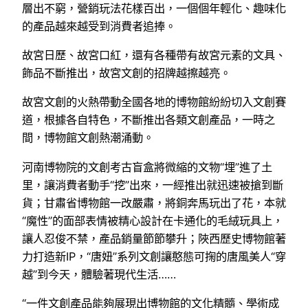
層出不窮，營銷玩法花樣百出，一個個年輕化、趣味化
的產品越來越受到消費者追捧。
故宮日歷、故宮口紅，還有各種帶有故宮元素的文具、
飾品不斷推出，故宮文創的招牌越擦越亮。
故宮文創的火熱帶動全國各地的博物館紛紛切入文創賽
道，根據各自特色，不斷推出各類文創產品，一時之
間，博物館文創熱潮涌動。
河南博物院的文創考古盲盒將微縮的文物“埋”進了土
里，讓消費者動手“挖”出來，一經推出就迅速被搶到斷
貨；甘肅省博物館一改嚴肅，將銅奔馬玩出了花，本就
“魔性”的面部表情被精心設計在卡通化的毛絨玩具上，
讓人忍俊不禁，產品銷量節節攀升；陜西歷史博物館著
力打造新IP，“唐妞”系列文創讓憨態可掬的唐風美人“穿
越”到今天，體驗著現代生活……
“一件文創產品能夠展現出博物館的文化精髓、學術成