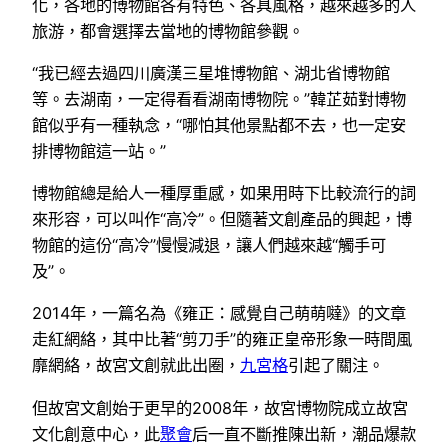
化，各地的博物館各有特色、各具風格，越來越多的人
旅游，都會選擇去當地的博物館參觀。
“我已經去過四川廣漢三星堆博物館、湖北省博物館
等。去湖南，一定得看看湖南博物院。”韓芷茹對博物
館似乎有一種執念，“哪怕其他景點都不去，也一定安
排博物館這一站。”
博物館總是給人一種厚重感，如果用時下比較流行的詞
來形容，可以叫作“高冷”。但隨著文創產品的興起，博
物館的這份“高冷”慢慢減退，讓人們越來越“觸手可
及”。
2014年，一篇名為《雍正：感覺自己萌萌噠》的文章
走紅網絡，其中比著“剪刀手”的雍正皇帝形象一時間風
靡網絡，故宮文創就此出圈，
九宮格
引起了關注。
但故宮文創始于更早的2008年，故宮博物院成立故宮
文化創意中心，此
聚會
后一直不斷推陳出新，潮品爆款