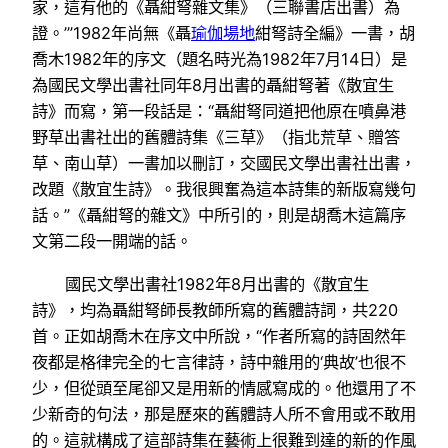
家，這有他的《聶紺弩雜文集》（三聯書店出書）為
證。’”1982年尚無《聶
瑜伽場地
紺弩詩全編》一書，胡
喬木1982年的序文（題名時光為1982年7月14日）是
為國民文學出書社同年8月出書的聶紺弩著《散宜生
詩》而寫，第一段話是：“聶紺弩同道把他原在噴鼻港
野草出書社出的舊體詩集《三草》（指北荒草、贈答
草、南山草）一書加以刪訂，交國民文學出書社出書，
改題《散宜生詩》。我很興奮為這本詩集的新版寫幾句
話。”《聶紺弩的雜文》中所引的，則是胡喬木這篇序
文第二段一開端的話。
國民文學出書社1982年8月出書的《散宜生
詩》，均為聶紺弩師長教師所寫的舊體詩詞，共220
首。正如胡喬木在序文中所說，“作者所寫的詩固然年
夜都是格律完全的七言律詩，詩中雜用的‘典故’也很不
少，但從頭至尾卻又是用新的情感寫成的。他還用了不
少新奇的句法，那是歷來的舊體詩人所不會用或不敢用
的。這就構成了這部詩集在藝術上很難到達的新的作風