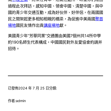
過程此次拜訪，感知中國、領會中國、清楚中國，與中
國的青少年交通互動，成為好伙伴、好伴侶，在兩國國
民之間架起更多相知相親的橋梁，為促進中美兩國
聚首
場地
國民友情作出貢
講座場地
獻。
美國青少年“芳華同業”交通團由美國7個州共14所中學
約190名師生代表構成，中國國民對外友愛協會約請并
招待。
已發佈
2024 年 7 月 25 日
分類:
作者:
admin