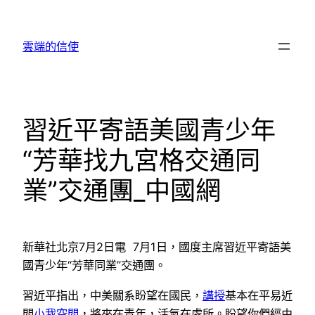
跳
至
雲端的信使
主
要
內
容
習近平寄語美國青少年
“芳華找九宮格交通同
業”交通團_中國網
新華社北京7月2日電 7月1日，國度主席習近平寄語美
國青少年“芳華同業”交通團。
習近平指出，中美關系盼望在國民，
講授
基本在平易近
間
小我空間
，將來在青年，活氣在處所。盼望你們經由