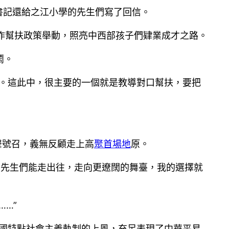
書記還給之江小學的先生們寫了回信。
協作幫扶政策舉動，照亮中西部孩子們肄業成才之路。
鬧。
色。這此中，很主要的一個就是教導對口幫扶，要把
聲號召，義無反顧走上高
聚首場地
原。
需先生們能走出往，走向更遼闊的舞臺，我的選擇就
…”
中國特點社會主義軌制的上風，充足表現了中華平易