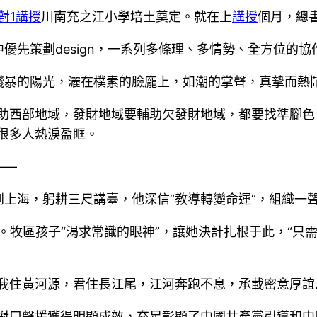
1對1講授
川南充之江小學培土奠定。就在上
講授
個月，總
優先策劃design，一系列多條理、多情勢、全方位的
殘暴的陽光，灑在樸素的臉龐上，如潮的掌聲，真摯而熱
輔助西部地域，發財地域要輔助欠發財地域，都要找準腳
很多人熱淚盈眶。
——
上海，躬耕三尺講臺，他深信“教導轉變命運”，組織一
。牧區孩子“渴求常識的眼神”，讓她決計扎根于此，“只
我住黃河源，君住長江尾，江河奔跑不息，承載密意厚誼…
和對口聲援獲得明顯成效，充足彰顯了中國共產黨引導和