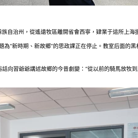
躲族自治州，從遙遠牧區離開省會西寧，肄業于這所上海
題為“新時期、新故鄉”的思政課正在停止。教室后面的黑
俗話向習爺爺講述故鄉的今昔劇變：“從以前的騎馬放牧