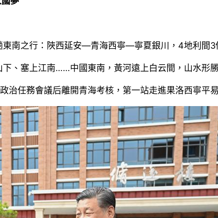
家國夢
趟東南之行：陜西延安—青海西寧—寧夏銀川，4地利間3
山下、塞上江南……中國東南，黃河遠上白云間，山水形
委政治任務會議后離開青海考核，第一站走進果洛西寧平