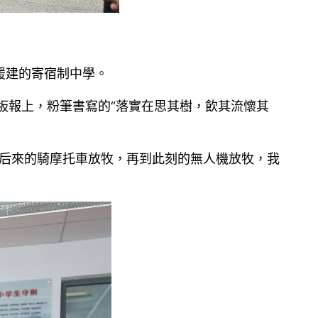
援建的寄宿制中學。
板報上，粉筆書寫的“落實在思其樹，飲其流懷其
到后來的騎摩托車放牧，再到此刻的無人機放牧，我