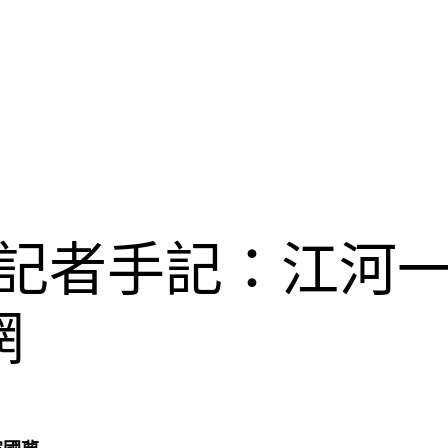
| 記者手記：江河
網