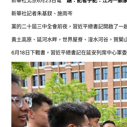
新華社北京6月23日電
題：記者手記：江河一脈
新華社記者朱基釵、施雨岑
黨的二十屆三中全會前夜，習近平總書記開啟了一
黃土高原、延河水畔，世界屋脊、湟水河谷，賀蘭
6月18日下戰書，習近平總書記在延安列席中心軍