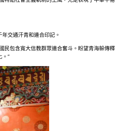
千年交通汗青和連合印記。
族國民包含寬大信教群眾連合奮斗。盼望青海躲傳釋
。”