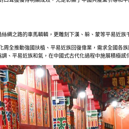
過絲綢之路的車馬轔轔，更雕刻下漢、躲、蒙等平易近族
代化周全推動強國扶植、平易近族回復偉業，需求全國各
協調、平易近族和氣，在中國式古代化過程中施展積極感化