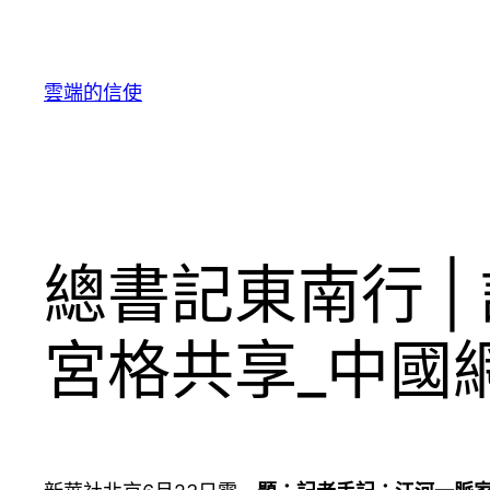
跳
至
主
雲端的信使
要
內
容
總書記東南行 
宮格共享_中國