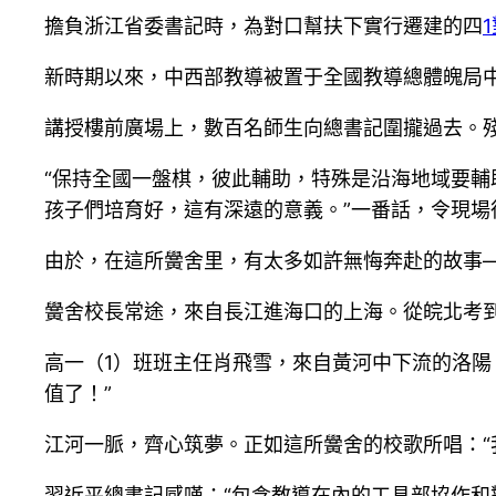
擔負浙江省委書記時，為對口幫扶下實行遷建的四
新時期以來，中西部教導被置于全國教導總體魄局中
講授樓前廣場上，數百名師生向總書記圍攏過去。
“保持全國一盤棋，彼此輔助，特殊是沿海地域要
孩子們培育好，這有深遠的意義。”一番話，令現場
由於，在這所黌舍里，有太多如許無悔奔赴的故事
黌舍校長常途，來自長江進海口的上海。從皖北考到
高一（1）班班主任肖飛雪，來自黃河中下流的洛陽
值了！”
江河一脈，齊心筑夢。正如這所黌舍的校歌所唱：“
習近平總書記感嘆：“包含教導在內的工具部協作