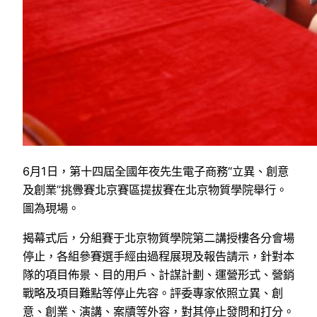
6月1日，第十四屆全國年夜先生電子商務“立異、創意
及創業”挑釁賽北京賽區提拔賽在北京物質學院舉行。
圖為現場。
揭幕式后，分組賽于北京物質學院第二講授樓各分會場
停止，各組參賽選手經由過程展現及報告請示，針對本
隊的項目佈景、目的用戶、計謀計劃、運營形式、營銷
戰略及項目難點等停止先容。評委專家依照立異、創
意、創業、演講、案牘等外容，對其停止發問和打分。