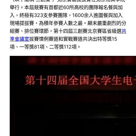
舉行。本屆競賽有首都近60所高校的團隊報名餐與加
入，終極有323支參賽團隊，1600余人進圍餐與加入
現場提拔賽，為積年參賽人數之最。顛末嚴重劇烈的分
組賽、排位賽環節，第十四屆三創賽北京賽區省級選
共
享會議室
拔賽慣例賽道和實戰賽道共決出特等獎15
項、一等獎81項、二等獎112項。