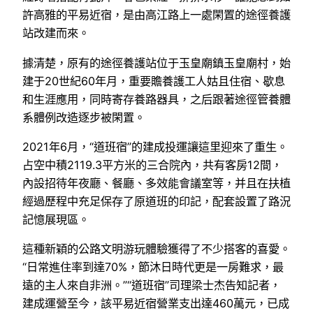
許高雅的平易近宿，是由高江路上一處閑置的途徑養護
站改建而來。
據清楚，原有的途徑養護站位于玉皇廟鎮玉皇廟村，始
建于20世紀60年月，重要贍養護工人姑且住宿、歇息
和生涯應用，同時寄存養路器具，之后跟著途徑管養體
系體例改造逐步被閑置。
2021年6月，“道班宿”的建成投運讓這里迎來了重生。
占空中積2119.3平方米的三合院內，共有客房12間，
內設招待年夜廳、餐廳、多效能會議室等，并且在扶植
經過歷程中充足保存了原道班的印記，配套設置了路況
記憶展現區。
這種新穎的公路文明游玩體驗獲得了不少搭客的喜愛。
“日常進住率到達70%，節沐日時代更是一房難求，最
遠的主人來自非洲。”“道班宿”司理梁士杰告知記者，
建成運營至今，該平易近宿營業支出達460萬元，已成