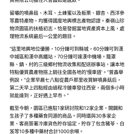
資無限公司擔任人曾鑫如是感歎。
留壩的噴鼻菇、木耳、土蜂蜜以及板栗、銀杏、西洋參
等農特產物，均獲得國度地輿標志產物認證。秦嶺山珍
物流園區的扶植初志，恰是發掘當地資產資本上風，處
理物流系統最后一公里的題目。
“這里地輿地位優勝，10分鐘可到縣城，60分鐘可到漢
中城區和漢中高鐵站，70分鐘可達漢中機場。籠罩
縣、鎮、村的三級鄉村物流收集和配送辦事站，讓本地
特點優質農產物搭上銷往全國各地的‘慢車道’。”曾鑫舉
例說，“企業早晨七八點從農戶那里收買鮮噴鼻菇后，
第二天早上四點經由過程冷鏈車發往西安，兩個多小時
就能達到，正好遇上早市。”
截至今朝，園區已進駐1家研討院和12家企業，開闢和
生孩子了多種藥食同源的商品。同時還與30多家企
業、客商簽署冷庫貨色貯存協定，貯存了包含豬苓、白
芨等10多種中藥材合計1000余噸。