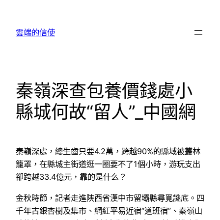
跳
至
雲端的信使
主
要
內
容
秦嶺深查包養價錢處小
縣城何故“留人”_中國網
秦嶺深處，總生齒只要4.2萬，跨越90%的縣域被叢林
籠罩，在縣城主街道逛一圈要不了1個小時，游玩支出
卻跨越33.4億元，靠的是什么？
金秋時節，記者走進陜西省漢中市留壩縣尋覓謎底。四
千年古銀杏樹及集市、網紅平易近宿“道班宿”、秦嶺山