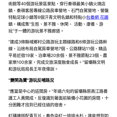
術館等40個游玩景區景點，穿行秦嶺最美小鎮火燒店
鎮、秦嶺客居專線公路房車營地、石門自駕營地、營盤
特點足球小鎮等6個汗青文明名鎮和特點小
包養網 花圃
鎮，構成集“生態、景不雅、休閑、 活動、康養、游
玩”于一體的游玩景不雅廊道。
“建成3條縣域鄉村公路游玩主題線路和6條游玩公路幹
線，沿途布局自駕房車營地7個、公路驛站11個、精品
平易近宿19家、泊車場20余個、景不雅節點23個、農
家樂100余家，完成交旅深度融會成長。”留壩縣文明
和游玩局局長王年夜偉說。
“變閑為寶”游玩反哺路況
“應當是中心的這間房。”年過六旬的留壩縣原高江路養
護工人黃開成，反復識別著面前裝備小花圃的房間，十
分困難才找到已經住過的宿舍。
紅磚墻搭配青瓦片，春色染紅一排排水杉，誰能想到如