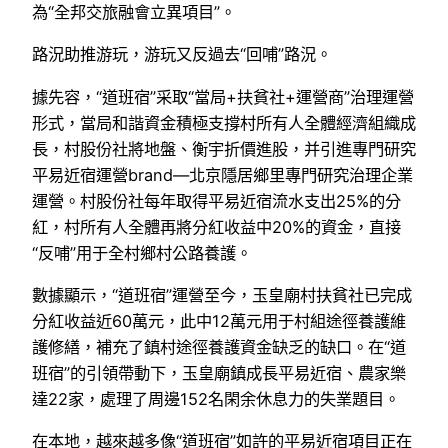
為“全邦交旅融會立異項目”。
路況助推游玩，游玩又反過去“回哺”路況。
據先容，“道班宿”采取“當局+扶貧社+運營商”治理運營
形式，當局和諧資金積極支撐村所有人全體經濟組織成
長，村股份社將地盤、衡宇折價進股，并引進專門研究
平易近宿運營brand—北京隱居鄉里專門研究治理企業
運營。村股份社每年取得平易近宿流水支出25%的分
紅，村所有人全體再將分紅收益中20%的資金，直接
“反哺”用于全村鄉村公路養護。
數據顯示，“道班宿”運營至今，玉皇廟村扶貧社已完成
分紅收益近60萬元，此中12萬元用于村組途徑養護維
護修繕，補充了鎮村途徑養護資金缺乏的缺口。在“道
班宿”的引領帶動下，玉皇廟鎮成長平易近宿、農家樂
達22家，處理了周邊152名閑余休息力的失業題目。
在本地，越來越多像“道班宿”如許的平易近宿項目正在