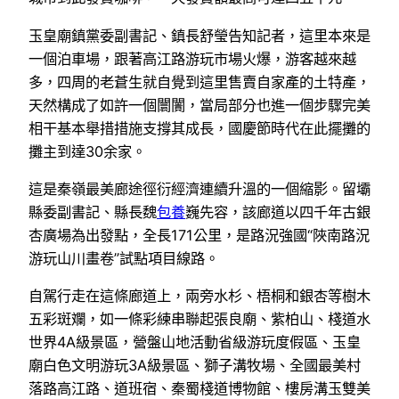
玉皇廟鎮黨委副書記、鎮長舒瑩告知記者，這里本來是
一個泊車場，跟著高江路游玩市場火爆，游客越來越
多，四周的老蒼生就自覺到這里售賣自家產的土特產，
天然構成了如許一個闤闠，當局部分也進一個步驟完美
相干基本舉措措施支撐其成長，國慶節時代在此擺攤的
攤主到達30余家。
這是秦嶺最美廊途徑衍經濟連續升溫的一個縮影。留壩
縣委副書記、縣長魏
包養
巍先容，該廊道以四千年古銀
杏廣場為出發點，全長171公里，是路況強國“陜南路況
游玩山川畫卷”試點項目線路。
自駕行走在這條廊道上，兩旁水杉、梧桐和銀杏等樹木
五彩斑斕，如一條彩練串聯起張良廟、紫柏山、棧道水
世界4A級景區，營盤山地活動省級游玩度假區、玉皇
廟白色文明游玩3A級景區、獅子溝牧場、全國最美村
落路高江路、道班宿、秦蜀棧道博物館、樓房溝玉雙美