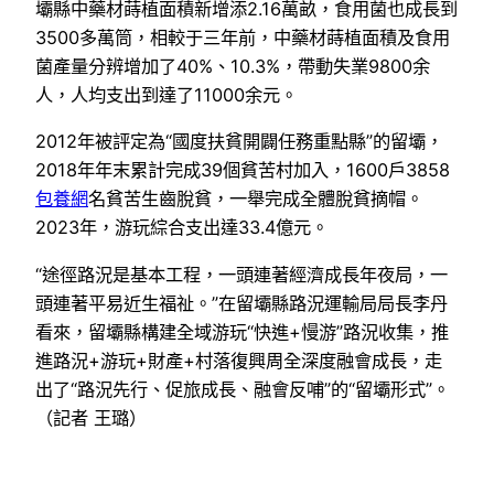
壩縣中藥材蒔植面積新增添2.16萬畝，食用菌也成長到
3500多萬筒，相較于三年前，中藥材蒔植面積及食用
菌產量分辨增加了40%、10.3%，帶動失業9800余
人，人均支出到達了11000余元。
2012年被評定為“國度扶貧開闢任務重點縣”的留壩，
2018年年末累計完成39個貧苦村加入，1600戶3858
包養網
名貧苦生齒脫貧，一舉完成全體脫貧摘帽。
2023年，游玩綜合支出達33.4億元。
“途徑路況是基本工程，一頭連著經濟成長年夜局，一
頭連著平易近生福祉。”在留壩縣路況運輸局局長李丹
看來，留壩縣構建全域游玩“快進+慢游”路況收集，推
進路況+游玩+財產+村落復興周全深度融會成長，走
出了“路況先行、促旅成長、融會反哺”的“留壩形式”。
（記者 王璐）