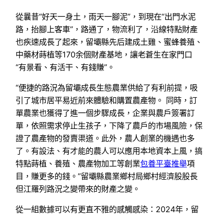
從曩昔“好天一身土，雨天一腳泥”，到現在“出門水泥
路，抬腳上客車”，路通了，物流利了，沿線特點財產
也疾速成長了起來，留壩縣先后建成土雞、蜜蜂養殖、
中藥材蒔植等170余個財產基地，讓老蒼生在家門口
“有景看、有活干、有錢賺”。
“便捷的路況為留壩成長生態農業供給了有利前提，吸
引了城市居平易近前來體驗和購置農產物。 同時，訂
單農業也獲得了進一個步驟成長，企業與農戶簽署訂
單，依照需求停止生孩子，下降了農戶的市場風險，保
證了農產物的發賣渠道。此外，農人創業的機遇也多
了。有設法、有才能的農人可以應用本地資本上風，搞
特點蒔植、養殖、農產物加工等創業
包養平臺推舉
項
目，賺更多的錢。”留壩縣農業鄉村局鄉村經濟股股長
但江羅列路況之變帶來的財產之變。
從一組數據可以有更直不雅的感觸感染：2024年，留