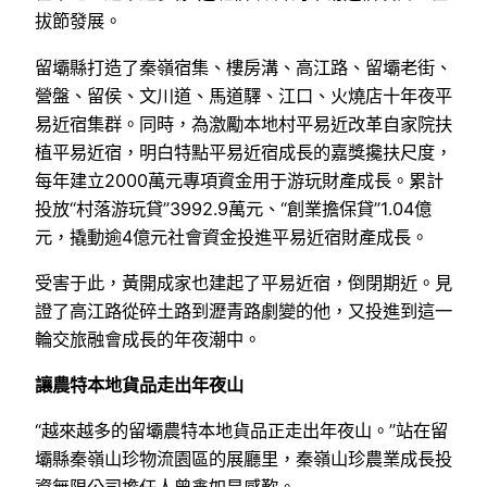
拔節發展。
留壩縣打造了秦嶺宿集、樓房溝、高江路、留壩老街、
營盤、留侯、文川道、馬道驛、江口、火燒店十年夜平
易近宿集群。同時，為激勵本地村平易近改革自家院扶
植平易近宿，明白特點平易近宿成長的嘉獎攙扶尺度，
每年建立2000萬元專項資金用于游玩財產成長。累計
投放“村落游玩貸”3992.9萬元、“創業擔保貸”1.04億
元，撬動逾4億元社會資金投進平易近宿財產成長。
受害于此，黃開成家也建起了平易近宿，倒閉期近。見
證了高江路從碎土路到瀝青路劇變的他，又投進到這一
輪交旅融會成長的年夜潮中。
讓農特本地貨品走出年夜山
“越來越多的留壩農特本地貨品正走出年夜山。”站在留
壩縣秦嶺山珍物流園區的展廳里，秦嶺山珍農業成長投