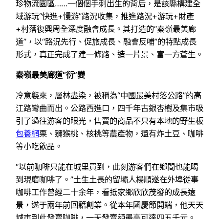
珍物流園區……一個個手刺出生的背后，是該縣構建全
域游玩“快進+慢游”路況收集，推進路況+游玩+財產
+村落復興周全深度融會成長。其打造的“秦嶺最美廊
道”，以“路況先行、促旅成長、融會反哺”的特點成長
形式，真正完成了建一條路、造一片景、富一方蒼生。
秦嶺最美廊道“衍”變
冷意襲來，層林盡染，被稱為“中國最美村落公路”的高
江路彎曲而出。公路西進口，四千年古銀杏樹及集市吸
引了過往游客的眼光，售賣的商品不只有本地的野生板
包養網
栗、獼猴桃、核桃等農產物，還有炸土豆、咖啡
等小吃飲品。
“以前咖啡只能在城里買到，此刻游客們在鄉間也能喝
到現磨咖啡了。”土生土長的留壩人楊順遂在外埠從事
咖啡工作曾經二十余年，看抵家鄉欣欣茂發的成長遠
景，遂于兩年前回籍創業。從本年國慶節開端，他天天
城市到此發賣咖啡，一天發賣額最高可達四五千元。