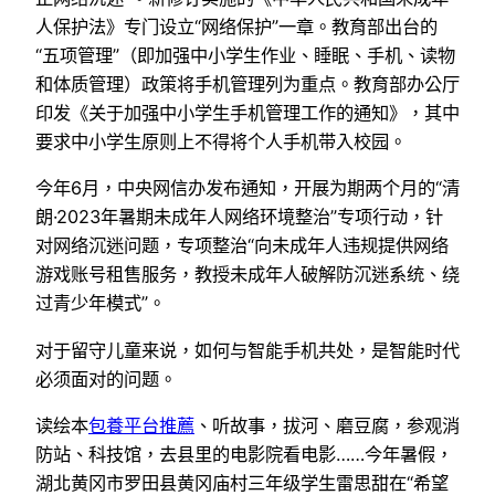
人保护法》专门设立“网络保护”一章。教育部出台的
“五项管理”（即加强中小学生作业、睡眠、手机、读物
和体质管理）政策将手机管理列为重点。教育部办公厅
印发《关于加强中小学生手机管理工作的通知》，其中
要求中小学生原则上不得将个人手机带入校园。
今年6月，中央网信办发布通知，开展为期两个月的“清
朗·2023年暑期未成年人网络环境整治”专项行动，针
对网络沉迷问题，专项整治“向未成年人违规提供网络
游戏账号租售服务，教授未成年人破解防沉迷系统、绕
过青少年模式”。
对于留守儿童来说，如何与智能手机共处，是智能时代
必须面对的问题。
读绘本
包養平台推薦
、听故事，拔河、磨豆腐，参观消
防站、科技馆，去县里的电影院看电影……今年暑假，
湖北黄冈市罗田县黄冈庙村三年级学生雷思甜在“希望