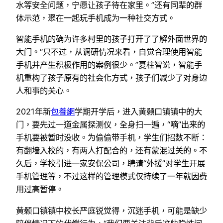
水等安全问题，宁愿让孩子待在家里。”还有同辈的群
体示范，聚在一起玩手机成为一种社交方式。
智能手机的确为许多村里的孩子打开了了解外面世界的
大门。“只不过，从调研情况来看，自觉合理使用智能
手机并产生积极作用的案例很少。”夏柱智说，智能手
机重构了孩子原有的社会化方式，孩子们减少了对身边
人和事的关心。
2021年新
包養網
学期开学后，进入黄颡口镇镇中的大
门，要先过一道金属探测仪，全身扫一遍，“嘀”出来的
手机要被暂时没收。为偷偷带手机，学生们招数不断：
有翻墙入校的，有两人打配合的，还有蒙混过关的。不
久后，学校引进一家安保公司，聘请“外援”对学生开展
手机管理等，不过这样的管理模式仅持续了一年就因费
用过高暂停。
黄颡口镇镇中校长严庭锐觉得，沉迷手机，可能是缺少