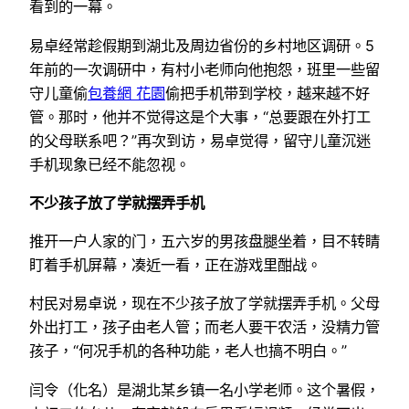
看到的一幕。
易卓经常趁假期到湖北及周边省份的乡村地区调研。5
年前的一次调研中，有村小老师向他抱怨，班里一些留
守儿童偷
包養網 花園
偷把手机带到学校，越来越不好
管。那时，他并不觉得这是个大事，“总要跟在外打工
的父母联系吧？”再次到访，易卓觉得，留守儿童沉迷
手机现象已经不能忽视。
不少孩子放了学就摆弄手机
推开一户人家的门，五六岁的男孩盘腿坐着，目不转睛
盯着手机屏幕，凑近一看，正在游戏里酣战。
村民对易卓说，现在不少孩子放了学就摆弄手机。父母
外出打工，孩子由老人管；而老人要干农活，没精力管
孩子，“何况手机的各种功能，老人也搞不明白。”
闫令（化名）是湖北某乡镇一名小学老师。这个暑假，