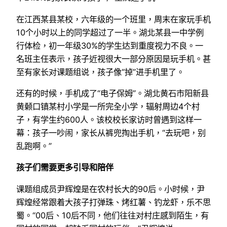
在江西某县某校，六年级的一个班里，周末在家玩手机
10个小时以上的同学超过了一半。湖北某县一中学例
行体检，初一年级30%的学生达到重度视力不良。一
名班主任表示，孩子近视很大一部分原因是玩手机。甚
至有家长对课题组说，孩子像“掉”进手机里了。
还有的时候，手机成了“电子保姆”。湖北黄石市阳新县
黄颡口镇某村小学是一所完全小学，辐射周边4个村
子，有学生约600人。该校校长家访时曾遇到这样一
幕：孩子一吵闹，家长从裤兜掏出手机，“去玩吧，别
乱跑啊。”
孩子们需要更多引导和陪伴
课题组成员尹辉煌是在农村长大的90后。小时候，尹
辉煌经常跟着大孩子打弹珠、烤红薯、钓龙虾，乐不思
蜀。“00后、10后不同，他们往往对村庄感到陌生，有