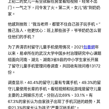
上初二的女儿一有空就躲在房里看短视频，经常不出
门。一气之下，闫令发了火。第二天，女儿“逃”到奶奶
家。
他感到挫败：“我当老师，都管不住自己孩子玩手机。”
推己及人，他更忧心：班上那些孩子，爷爷奶奶怎么管
住他们的手机？
为了弄清农村留守儿童手机使用情况，2021
包養網
年
以来，易卓所在的武汉大学中国乡村治理研究中心课题
组面向河南、湖北、湖南3省9县的中小学生家长开展
了留守儿童手机管理问卷调查，共回收有效问卷13172
份。
调查显示，40.4%的留守儿童有专属手机，49.3%的留
守儿童使用长辈的手机。看短视频和玩游戏是留守儿童
主要的上网娱乐方式，分别占比69%、33.1%。有
67.3%的家长认为自家孩子出现了手机沉迷的趋势，其
中21.3%的家长认为孩子“严重沉迷手机”。