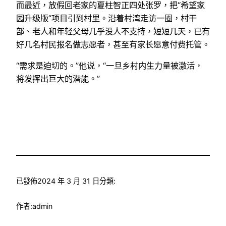
而最近，放假回老家的夏柱智正四处张罗，把“希望家
园升级版”项目引到村里。沿着村湾走访一圈，村干
部、老人和年轻父母几乎没人不支持，短短几天，已有
好几名村民报名做志愿者，甚至有家长愿意付费托管。
“需求是迫切的。”他说，“一旦乡村内生力量被激活，
将发挥出巨大的潜能。”
已發佈
2024 年 3 月 31 日
分類:
作者:
admin