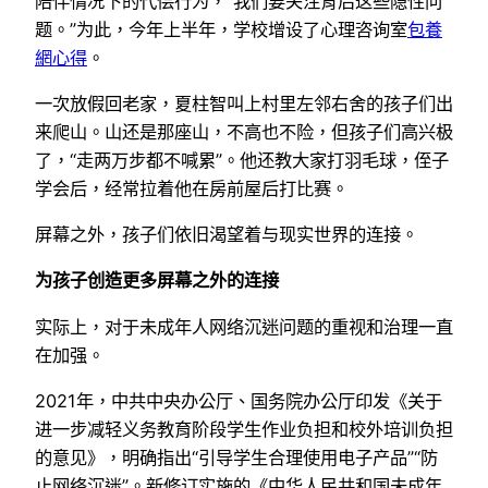
陪伴情况下的代偿行为，“我们要关注背后这些隐性问
题。”为此，今年上半年，学校增设了心理咨询室
包養
網心得
。
一次放假回老家，夏柱智叫上村里左邻右舍的孩子们出
来爬山。山还是那座山，不高也不险，但孩子们高兴极
了，“走两万步都不喊累”。他还教大家打羽毛球，侄子
学会后，经常拉着他在房前屋后打比赛。
屏幕之外，孩子们依旧渴望着与现实世界的连接。
为孩子创造更多屏幕之外的连接
实际上，对于未成年人网络沉迷问题的重视和治理一直
在加强。
2021年，中共中央办公厅、国务院办公厅印发《关于
进一步减轻义务教育阶段学生作业负担和校外培训负担
的意见》，明确指出“引导学生合理使用电子产品”“防
止网络沉迷”。新修订实施的《中华人民共和国未成年