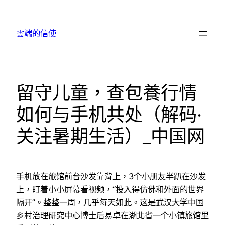
跳
至
雲端的信使
主
要
內
容
留守儿童，查包養行情
如何与手机共处（解码·
关注暑期生活）_中国网
手机放在旅馆前台沙发靠背上，3个小朋友半趴在沙发
上，盯着小小屏幕看视频，“投入得仿佛和外面的世界
隔开”。整整一周，几乎每天如此。这是武汉大学中国
乡村治理研究中心博士后易卓在湖北省一个小镇旅馆里