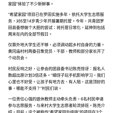
家园”体验了不少新鲜事。
“希望家园”项目已在罗田实施多年，依托大学生志愿服
务，对6至14岁青少年开展暑期托管。今年，共青团罗
田县委想做个大胆的尝试：将托管日常化，延伸到包括
周末在内的全部节假日。
仅靠外地大学生还不够，必须调动起乡村自身的力量。
黄冈庙村村两委召集党员、干部、教师和部分家长开了
个动员会。
村民反响之好，让参会的团县委书记陈亮惊讶：报名人
数超出原计划3倍还多。“细伢子玩手机影响学习，我们
心里也不好受。让孩子有地方去、有人陪，这是顶好的
事，哪能不支持？”村民们说。
一位责任心强的退休教师主动牵头负责，6名村民申请
参与志愿服务，与来村大学生志愿者轮流排班。陈亮介
绍，目前，这个被称作“希望家园升级版”的项目在3个