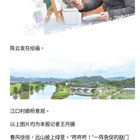
陈云发在绘画。
江口村廊桥景观。
以上图片均为本报记者王丹摄
春风徐徐，远山披上绿意。“咚咚咚！”一阵急促的敲门