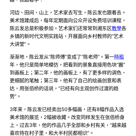
河边、田间、山上，艺术家去写生，陈云发也跟着去。
美术馆建成后，每年定期面向公众开设免费培训课程，
陈云发总是积极参加。艺术家们还常常到湘东区
教學
各
乡镇的新时代文明实践站，开展面向乡村教师的“艺术
大讲堂”。
渐渐地，陈云发从“陈师傅”变成了“陈老师”。第一
時租
年，他只是简单地模仿，把看到的景象直接用色块“搬”
到画板上；第二年，他的画板上，有了更多样的调色、
更细腻的笔触；第三年，他有了自己的绘画创意和表
达，用张佰桥的话说，“已经有向主观创作过渡的趋
势”。
3年来，陈云发已经卖出50多幅画，还有8幅作品入选
美术馆的展览，2幅被收藏。改变同样发生在张佰桥身
上，过去3年，他的作品几乎全部和乡村有关，“越来越
喜欢待在村子里，和大半村民都相识”。