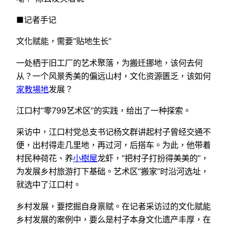
■记者手记
文化赋能，需要“贴地生长”
一处栖于旧工厂的艺术聚落，为搬迁挪地，该何去何
从？一个风景秀美的偏远山村，文化资源匮乏，该如何
家教場地
发展？
江口村“零799艺术区”的实践，给出了一种探索。
采访中，江口村党总支书记杨文群讲起村子曾经交通不
便，出村得走几里地，再过河，后搭车。为此，他带着
村民种荷花、养
小樹屋
龙虾，“把村子打扮得美美的”，
为发展乡村旅游打下基础。艺术区“搬家”时沿河选址，
就选中了江口村。
乡村发展，要挖掘自身禀赋。在记者采访过的文化赋能
乡村发展的案例中，要么是村子本身文化遗产丰厚，在