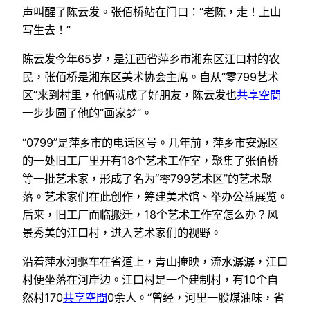
声叫醒了陈云发。张佰桥站在门口：“老陈，走！上山
写生去！”
陈云发今年65岁，是江西省萍乡市湘东区江口村的农
民，张佰桥是湘东区美术协会主席。自从“零799艺术
区”来到村里，他俩就成了好朋友，陈云发也
共享空間
一步步圆了他的“画家梦”。
“0799”是萍乡市的电话区号。几年前，萍乡市安源区
的一处旧工厂里开有18个艺术工作室，聚集了张佰桥
等一批艺术家，形成了名为“零799艺术区”的艺术聚
落。艺术家们在此创作，筹建美术馆、举办公益展览。
后来，旧工厂面临搬迁，18个艺术工作室怎么办？风
景秀美的江口村，进入艺术家们的视野。
沿着萍水河驱车在省道上，青山掩映，流水潺潺，江口
村便坐落在河岸边。江口村是一个建制村，有10个自
然村170
共享空間
0余人。“曾经，河里一股煤油味，省