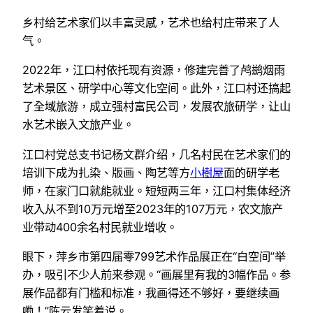
乡村给艺术家们以丰富灵感，艺术也给村庄带来了人
气。
2022年，江口村依托现有资源，修建完善了鸬鹚烟雨
艺术景区、研学中心等文化空间。此外，江口村还搞起
了全域旅游，成立强村富民公司，发展农旅研学，让山
水艺术嵌入文旅产业。
江口村党总支书记杨文群介绍，几名村民在艺术家们的
培训下成为扎染、版画、陶艺等方
小樹屋
面的研学老
师，在家门口就能就业。短短两三年，江口村集体经济
收入从不到10万元增至2023年的107万元，农文旅产
业带动400余名村民就业增收。
眼下，萍乡市第四届零799艺术作品展正在“白空间”举
办，吸引不少人前来参观。“画展里有我的3幅作品。参
展作品都有门槛和标准，我画得还不够好，要继续画
嘞！”陈云发笑着说。