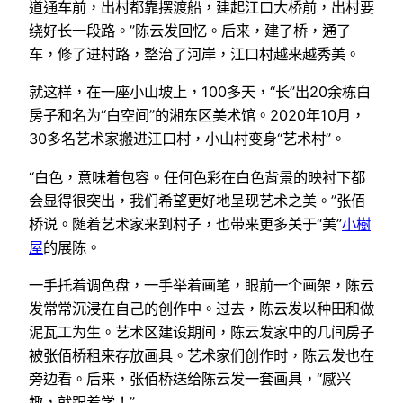
道通车前，出村都靠摆渡船，建起江口大桥前，出村要
绕好长一段路。”陈云发回忆。后来，建了桥，通了
车，修了进村路，整治了河岸，江口村越来越秀美。
就这样，在一座小山坡上，100多天，“长”出20余栋白
房子和名为“白空间”的湘东区美术馆。2020年10月，
30多名艺术家搬进江口村，小山村变身“艺术村”。
“白色，意味着包容。任何色彩在白色背景的映衬下都
会显得很突出，我们希望更好地呈现艺术之美。”张佰
桥说。随着艺术家来到村子，也带来更多关于“美”
小樹
屋
的展陈。
一手托着调色盘，一手举着画笔，眼前一个画架，陈云
发常常沉浸在自己的创作中。过去，陈云发以种田和做
泥瓦工为生。艺术区建设期间，陈云发家中的几间房子
被张佰桥租来存放画具。艺术家们创作时，陈云发也在
旁边看。后来，张佰桥送给陈云发一套画具，“感兴
趣，就跟着学！”