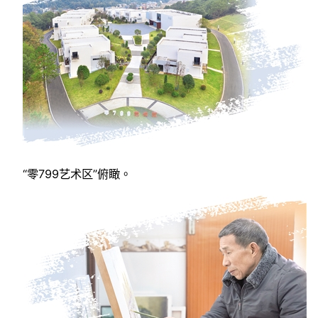
“零799艺术区”俯瞰。