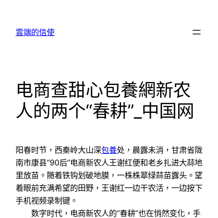
跳
至
雲端的信使
主
要
內
容
电商查甜心包養網新农
人的两个“春耕”_中国网
阳春时节，西秦岭大山深
包養
处，晨露未消，甘肃省陇
南市康县“90后”电商新农人王谢红便和老乡扎进大蒜地
里放苗。随着铁钩划破地膜，一株株翠绿蒜苗露头。望
着眼前充满希望的田野，王谢红一边干农活，一边按下
手机视频录制键。
数字时代，电商新农人的“春耕”也在悄然变化，手