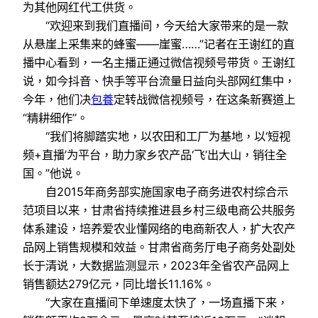
为其他网红代工供货。
“欢迎来到我们直播间，今天给大家带来的是一款
从悬崖上采集来的蜂蜜——崖蜜……”记者在王谢红的直
播中心看到，一名主播正通过微信视频号带货。王谢红
说，如今抖音、快手等平台流量日益向头部网红集中，
今年，他们决
包養
定转战微信视频号，在这条新赛道上
“精耕细作”。
“我们将脚踏实地，以农田和工厂为基地，以‘短视
频+直播’为平台，助力家乡农产品‘飞’出大山，销往全
国。”他说。
自2015年商务部实施国家电子商务进农村综合示
范项目以来，甘肃省持续推进县乡村三级电商公共服务
体系建设，培养爱农业懂网络的电商新农人，扩大农产
品网上销售规模和效益。甘肃省商务厅电子商务处副处
长于清说，大数据监测显示，2023年全省农产品网上
销售额达279亿元，同比增长11.16%。
“大家在直播间下单速度太快了，一场直播下来，