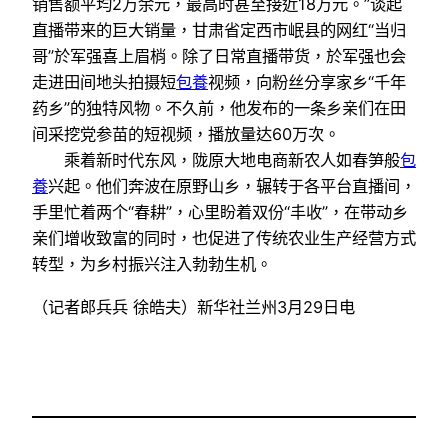
销售额平均2万余元，最高时甚至接近18万元。”谈起
直播带来的巨大销量，甘肃省定西市岷县的网红“当归
哥”於军强喜上眉梢。除了日常直播带货，於军强也会
走进田间地头拍摄短
包養
视频，向粉丝分享家乡“千年
药乡”的独特风物。不久前，他发布的一条乡亲们在田
间采挖党参苗的短视频，播放量达60万次。
乘着新时代东风，陇原大地电商新农人如春笋般
包
養
兴起。他们奔波在原野山乡，辗转于各平台直播间，
手里忙着两个“春耕”，心里盼着双份“丰收”，在带动乡
亲们增收致富的同时，也促进了传统农业生产经营方式
转型，为乡村振兴注入勃勃生机。
（记者郎兵兵 徐皓夫）新华社兰州3月29日电