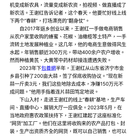
机变成新农具，流量变成新农资，拍视频、做直播成了
新农活。王谢红告诉记者，这个春天，他要忙好线上线
下两个“春耕”，打场漂亮的“翻身仗”。
自2017年返乡创业以来，王谢红一手做电商销售
从农户家里收购的蜂蜜、花椒、油橄榄等土特产，一手
流转土地发展种植业。这几年，他的电商生意做得风生
水起，年销售额近300万元，带动400余户农户增收。
然而种植黄芪、大黄等中药材却接连遭遇失败。
2023年下
包養網
半年，王谢红从山东省济宁市金
乡县引种了200亩大蒜，签了保底收购协议。“现在新
蒜一斤卖3元，我们这些地除去成本，净赚150万元不
成问题。”他用手指着连片蒜田笃定地说。
下山入村，走进王谢红的线上“春耕”基地，生产车
间、直播中心、展销大厅一应俱全。2023年5月，在
当地政府惠农政策扶持下，王谢红建起了这座标准化
“网货”加工厂。他们在这里将收购来的农产品打包、封
装，生产出资质齐全的网货，既可以自己销售，也可以