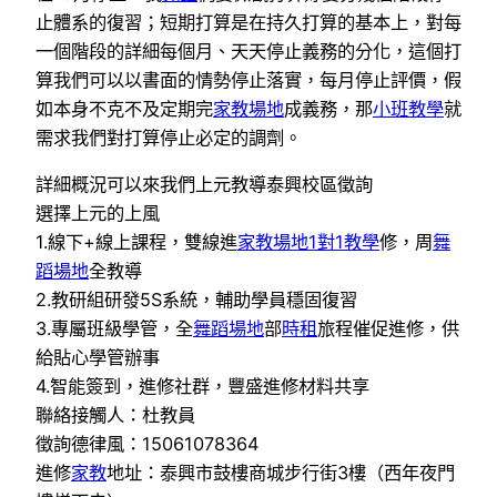
止體系的復習；短期打算是在持久打算的基本上，對每
一個階段的詳細每個月、天天停止義務的分化，這個打
算我們可以以書面的情勢停止落實，每月停止評價，假
如本身不克不及定期完
家教場地
成義務，那
小班教學
就
需求我們對打算停止必定的調劑。
詳細概況可以來我們上元教導泰興校區徵詢
選擇上元的上風
1.線下+線上課程，雙線進
家教場地
1對1教學
修，周
舞
蹈場地
全教導
2.教研組研發5S系統，輔助學員穩固復習
3.專屬班級學管，全
舞蹈場地
部
時租
旅程催促進修，供
給貼心學管辦事
4.智能簽到，進修社群，豐盛進修材料共享
聯絡接觸人：杜教員
徵詢德律風：15061078364
進修
家教
地址：泰興市鼓樓商城步行街3樓（西年夜門