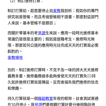
（2）制訂進修打算：
制訂打算前，起首要停止自
家教
我剖析：假如你的專門
研究就是管帳，而且考過管帳相干證書，那麼對這部門
人來說，基本管帳不是題目；
而關於零基本的考
見證
生來說，應用一段時光進修基本
常識仍是很是主要的；假如是退職考生，進修時光無
限，那麼若何公道的應用時光往完成天天的打算是必需
斟酌的。
家教場地
別的，制訂進修打算時，不克不及一味的誇大天天進修
義務多重，進修義務過多能夠會使天天的打算失，持
久如許進修打算就是陳設，反而會損失我們進修的信念
和樂趣。
持久打算就是一個
舞蹈教室
年夜的框架，註會測試普通
在10月停止，我
見證
們要微觀打算好要分幾個階段停