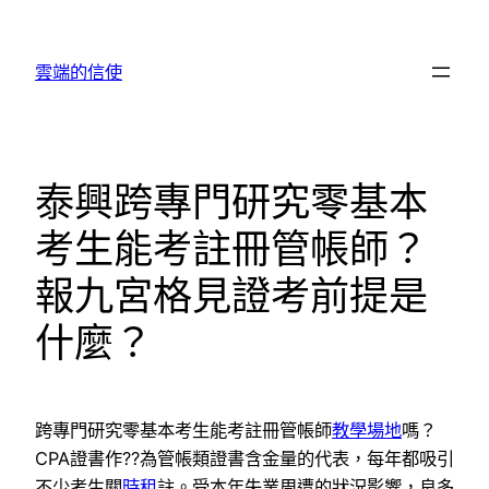
跳
至
雲端的信使
主
要
內
容
泰興跨專門研究零基本
考生能考註冊管帳師？
報九宮格見證考前提是
什麼？
跨專門研究零基本考生能考註冊管帳師
教學場地
嗎？
CPA證書作??為管帳類證書含金量的代表，每年都吸引
不少考生關
時租
註。受本年失業周遭的狀況影響，良多