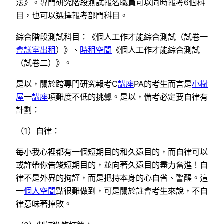
法》。專門研究階段測試報名職員可以同時報考6個科
目，也可以選擇報考部門科目。
綜合階段測試科目：《個人工作才能綜合測試（試卷一
會議室出租
）》、
時租空間
《個人工作才能綜合測試
（試卷二）》。
是以，關於跨專門研究報考C
講座
PA的考生而言是
小樹
屋
一
講座
項難度不低的挑釁。是以，備考必定要自律有
計劃：
（1）自律：
每小我心裡都有一個短期目的和久遠目的，而自律可以
或許帶你告竣短期目的，並向著久遠目的盡力奮進！自
律不是外界的拘謹，而是把持本身的心自省、警醒。這
一
個人空間
點很難做到，可是關於註會考生來說，不自
律意味著掉敗。