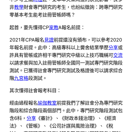
非
教學
財會專門研究的考生，也紛紜徵詢：跨專門研究
零基本考生能考註冊管帳師嗎？
起首，要先懂得CP
家教
A報名前提：
2021年CPA報名
見證
前提還沒有頒布，可以參考2020
年報名前提。此中：高級專科以上黌舍結業學歷
分享
或
許具有管帳或許相干專門研究中級以上技巧職稱可
交流
以請求餐與加入註冊管帳師全國同一測試專門研究階段
測試。已獲得註會專門研究測試及格證後可以請求綜合
階
九宮格
段測試。
其次懂得註會報考科目：
經由過程報名
瑜伽教室
前提我們了解註會分為專門研究
階段和綜合階段兩個部門。此中，專門研究階段測試包
含6科，
分享
《審計》、《財政本錢治理》、《經濟
法》、《管帳》、《公司計謀與風險治理》、《稅