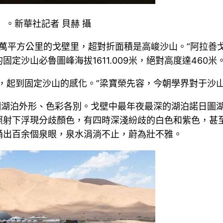
）。新華社記者 貝赫 攝
92萬平方公里的戈壁里，超對折面積是高峻沙山。”阿拉
沙山必魯圖峰海拔1611.009米，絕對高度達460米
，起到固定沙山的感化。”梁寶榮先容，今朝學界對于沙
細湖泊外形、色彩各別。戈壁中最年夜最深的湖泊諾日圖湖
照射下浮現分歧顏色，有四時深淺紛歧的白色和紫色，甚
涌出百余個泉眼，泉水涓淌不止，蔚為壯不雅。