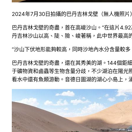
2024年7月30日拍攝的巴丹吉林戈壁（無人機照片
巴丹吉林戈壁的奇盡，首在高峻沙山。“在這片4.
丹吉林沙山以高、陡、險、峻著稱，此中世界最高的固定
“沙山下伏地形能夠較高，同時沙地內水分含量較多
巴丹吉林戈壁的奇盡，還在其秀美的湖。144個鉅
于礦物資和鹵蟲等生物含量分歧，不少湖泊在陽光
看水中還有魚類游動。音德日圖湖的湖心小島上，