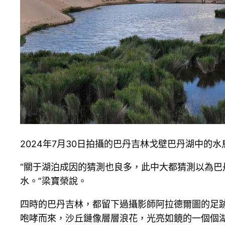
2024年7月30日拍攝的巴丹吉林戈壁巴丹湖中的水
“關于湖泊成因的猜測也良多，此中大都猜測以為
水。”梁寶榮說。
四時的巴丹吉林，都留下過攝影師阿拉德爾圖的足
咆哮而來，沙丘鏈像層層浪花，光亮如鏡的一個個