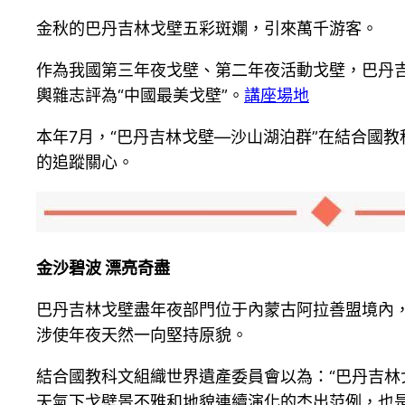
金秋的巴丹吉林戈壁五彩斑斕，引來萬千游客。
作為我國第三年夜戈壁、第二年夜活動戈壁，巴丹
輿雜志評為“中國最美戈壁”。
講座場地
本年7月，“巴丹吉林戈壁—沙山湖泊群”在結合國
的追蹤關心。
金沙碧波 漂亮奇盡
巴丹吉林戈壁盡年夜部門位于內蒙古阿拉善盟境內
涉使年夜天然一向堅持原貌。
結合國教科文組織世界遺產委員會以為：“巴丹吉
天氣下戈壁景不雅和地貌連續演化的杰出范例，也