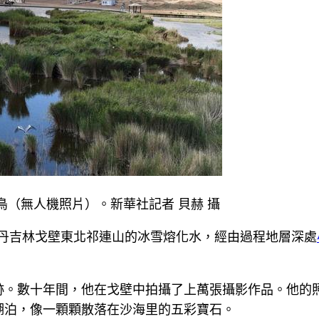
鳥（無人機照片）。新華社記者 貝赫 攝
巴丹吉林戈壁東北祁連山的冰雪熔化水，經由過程地層深處
跡。數十年間，他在戈壁中拍攝了上萬張攝影作品。他的
湖泊，像一顆顆散落在沙海里的五彩寶石。