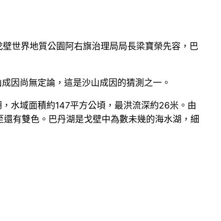
善戈壁世界地質公園阿右旗治理局局長梁寶榮先容，巴
。
山成因尚無定論，這是沙山成因的猜測之一。
，水域面積約147平方公頃，最洪流深約26米。由
至還有雙色。巴丹湖是戈壁中為數未幾的海水湖，細