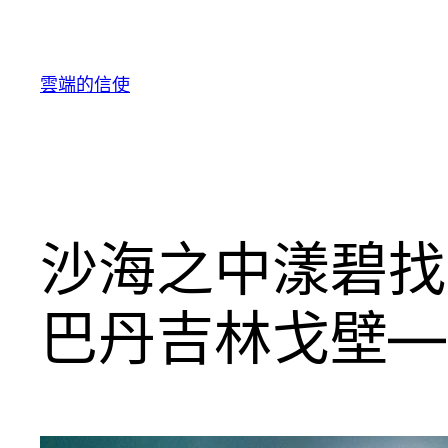
跳
至
主
雲端的信使
要
內
容
沙海之中漾碧找
巴丹吉林戈壁—