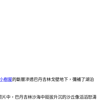
小樹屋
的斷層滲透巴丹吉林戈壁地下，彌補了湖泊
照片中，巴丹吉林沙海中挺拔升沉的沙丘像滔滔怒濤