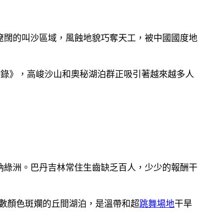
遼闊的叫沙區域，風蝕地貌巧奪天工，被中國國度地
名錄》，高峻沙山和奧秘湖泊群正吸引著越來越多人
納綠洲。巴丹吉林常住生齒缺乏百人，少少的報酬干
數顏色斑斕的丘間湖泊，是溫帶和超
跳舞場地
干旱