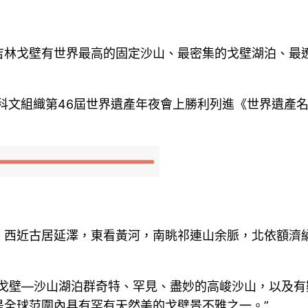
吉林戈壁有世界最高的固定沙山、最密集的戈壁湖泊、最
教科文組織第46屆世界遺產年夜會上勝利列進《世界遺產
，西近古居延澤，東看黃河，南眺祁連山余脈，北依額濟
林戈壁—沙山湖泊群奇特、罕見、盡妙的高峻沙山，以及有
是全球范圍內具有罕有天然美的戈壁景不雅之一。”