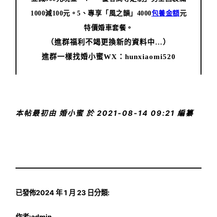
1000減100元。
5、專享「風之韻」4000
包養金額
元
特價婚車套餐。
（進群福利不竭更換新的資料中…）
進群一樣找婚小蜜
WX：hunxiaomi520
本帖最初由 婚小蜜 於 2021-08-14 09:21 編纂
已發佈
2024 年 1 月 23 日
分類:
作者:
admin