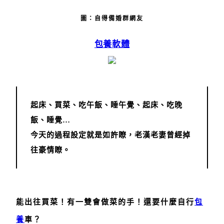
圖：自得備婚群網友
包養軟體
起床、買菜、吃午飯、睡午覺、起床、吃晚
飯、睡覺…
今天的過程設定就是如許瞭，老漢老妻曾經掉
往豪情瞭。
能出往買菜！有一雙會做菜的手！還要什麼自行
包
養
車？