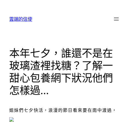
跳
至
雲端的信使
主
要
內
容
本年七夕，誰還不是在
玻璃渣裡找糖？了解一
甜心包養網下狀況他們
怎樣過…
姐妹們七夕快活，
浪漫的節日看來要在雨中渡過，