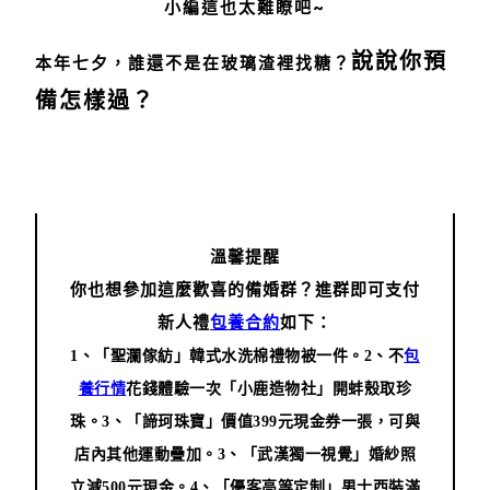
小編這也太難瞭吧~
說說你預
本年七夕，誰還不是在玻璃渣裡找糖？
備怎樣過？
溫馨提醒
你也想參加這麼歡喜的備婚群？
進群即可支付
新人禮
包養合約
如下：
1、「聖瀾傢紡」韓式水洗棉禮物被一件。
2、不
包
養行情
花錢體驗一次「小鹿造物社」開蚌殼取珍
珠。
3、「諦珂珠寶」價值399元現金券一張，可與
店內其他運動疊加。
3、「武漢獨一視覺」婚紗照
立減500元現金。
4、「優客高等定制」男士西裝滿