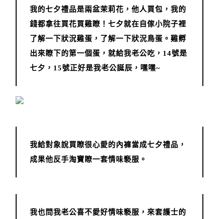
我的七夕禮品是兩盆茉莉花，他人買包，我的
錢都拿往買花買雞瞭！七夕就在自傢小院子裡
了解一下狀況雞蛋，了解一下狀況鳥蛋。雞孵
出來瞭下的第一個蛋，就給我老公吃，14號是
七夕，15號正好是我老公誕辰，嘿嘿~
我給對象說買瞭很心愛的內褲當成七夕禮品，
成果他反手淘寶瞭一套情味褻服。
我也問我老公喜不愛好情味褻服，來套護士的