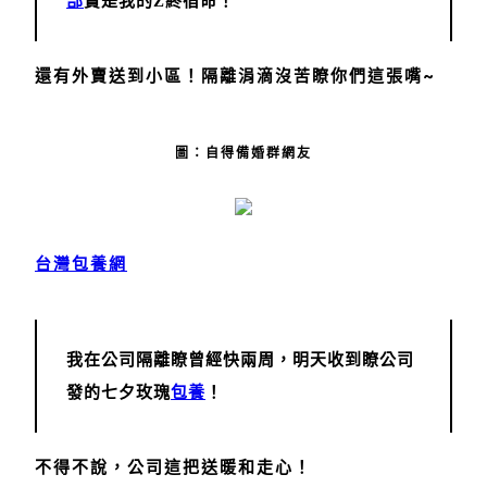
部
賣是我的Z終宿命！
還有外賣送到小區！隔離涓滴沒苦瞭你們這張嘴~
圖：自得備婚群網友
台灣包養網
我在公司隔離瞭曾經快兩周，明天收到瞭公司
發的七夕玫瑰
包養
！
不得不說，公司這把送暖和走心！