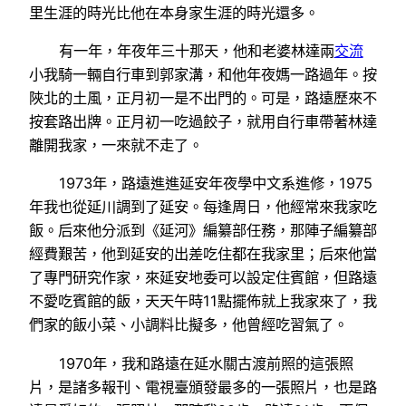
里生涯的時光比他在本身家生涯的時光還多。
有一年，年夜年三十那天，他和老婆林達兩
交流
小我騎一輛自行車到郭家溝，和他年夜媽一路過年。按
陜北的土風，正月初一是不出門的。可是，路遠歷來不
按套路出牌。正月初一吃過餃子，就用自行車帶著林達
離開我家，一來就不走了。
1973年，路遠進進延安年夜學中文系進修，1975
年我也從延川調到了延安。每逢周日，他經常來我家吃
飯。后來他分派到《延河》編纂部任務，那陣子編纂部
經費艱苦，他到延安的出差吃住都在我家里；后來他當
了專門研究作家，來延安地委可以設定住賓館，但路遠
不愛吃賓館的飯，天天午時11點擺佈就上我家來了，我
們家的飯小菜、小調料比擬多，他曾經吃習氣了。
1970年，我和路遠在延水關古渡前照的這張照
片，是諸多報刊、電視臺頒發最多的一張照片，也是路