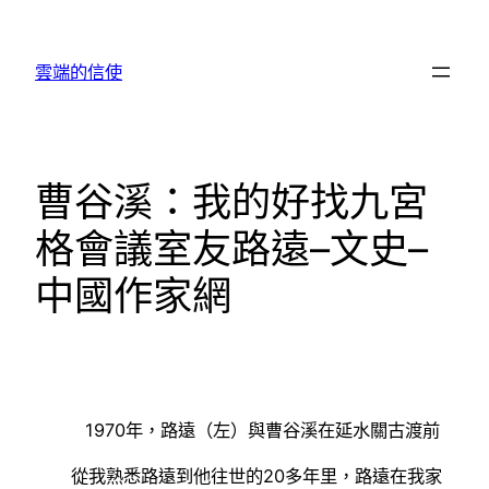
跳
至
雲端的信使
主
要
內
容
曹谷溪：我的好找九宮
格會議室友路遠–文史–
中國作家網
1970年，路遠（左）與曹谷溪在延水關古渡前
從我熟悉路遠到他往世的20多年里，路遠在我家