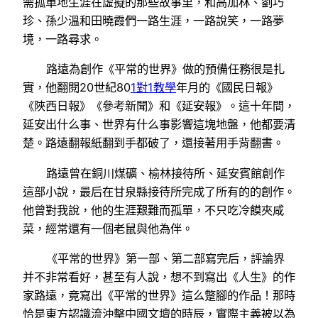
需孤單地生涯在虛擬的那些故事里，和高加林、劉巧
珍、孫少溫和田曉霞們一路生涯，一路說笑，一路夢
境，一路尋求。
路遠為創作《平常的世界》做的預備任務很是扎
實，他翻閱20世紀80
1對1教學
年月的《國民日報》
《陜西日報》《參考新聞》和《延安報》。這十年間，
延安出什么事、世界有什么事影響這塊地盤，他都要清
楚。路遠翻報紙翻到手都破了，還接著用手背翻書。
路遠曾在銅川煤礦、榆林接待所、延安賓館創作
這部小說，最后在甘泉縣接待所完成了所有的的創作。
他曾對我說，他的生涯艱難而孤單，不只吃冷饃夾咸
菜，經常還有一個老鼠與他為伴。
《平常的世界》第一部、第二部寫完后，評論界
并不非常看好，甚至有人說，想不到寫出《人生》的作
家路遠，竟寫出《平常的世界》這么蹩腳的作品！那時
恰是東方認識流沖擊中國文壇的時辰，實際主義被以為