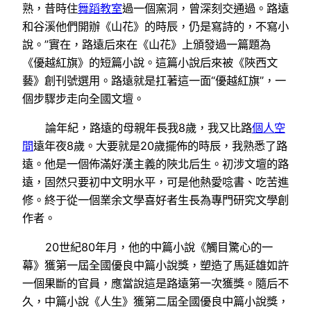
熟，昔時住
舞蹈教室
過一個窯洞，曾深刻交通過。路遠
和谷溪他們開辦《山花》的時辰，仍是寫詩的，不寫小
說。”實在，路遠后來在《山花》上頒發過一篇題為
《優越紅旗》的短篇小說。這篇小說后來被《陜西文
藝》創刊號選用。路遠就是扛著這一面“優越紅旗”，一
個步驟步走向全國文壇。
論年紀，路遠的母親年長我8歲，我又比路
個人空
間
遠年夜8歲。大要就是20歲擺佈的時辰，我熟悉了路
遠。他是一個佈滿好漢主義的陜北后生。初涉文壇的路
遠，固然只要初中文明水平，可是他熱愛唸書、吃苦進
修。終于從一個業余文學喜好者生長為專門研究文學創
作者。
20世紀80年月，他的中篇小說《觸目驚心的一
幕》獲第一屆全國優良中篇小說獎，塑造了馬延雄如許
一個果斷的官員，應當說這是路遠第一次獲獎。隨后不
久，中篇小說《人生》獲第二屆全國優良中篇小說獎，