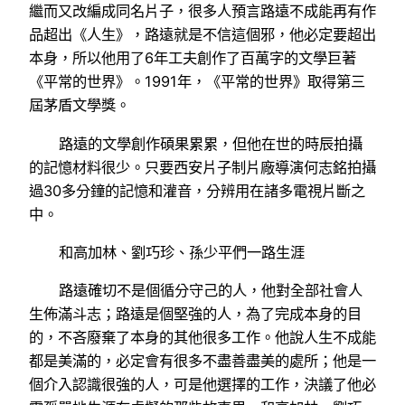
繼而又改編成同名片子，很多人預言路遠不成能再有作
品超出《人生》，路遠就是不信這個邪，他必定要超出
本身，所以他用了6年工夫創作了百萬字的文學巨著
《平常的世界》。1991年，《平常的世界》取得第三
屆茅盾文學獎。
路遠的文學創作碩果累累，但他在世的時辰拍攝
的記憶材料很少。只要西安片子制片廠導演何志銘拍攝
過30多分鐘的記憶和灌音，分辨用在諸多電視片斷之
中。
和高加林、劉巧珍、孫少平們一路生涯
路遠確切不是個循分守己的人，他對全部社會人
生佈滿斗志；路遠是個堅強的人，為了完成本身的目
的，不吝廢棄了本身的其他很多工作。他說人生不成能
都是美滿的，必定會有很多不盡善盡美的處所；他是一
個介入認識很強的人，可是他選擇的工作，決議了他必