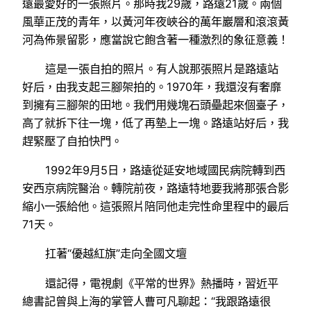
遠最愛好的一張照片。那時我29歲，路遠21歲。兩個
風華正茂的青年，以黃河年夜峽谷的萬年巖層和滾滾黃
河為佈景留影，應當說它飽含著一種激烈的象征意義！
這是一張自拍的照片。有人說那張照片是路遠站
好后，由我支起三腳架拍的。1970年，我還沒有奢靡
到擁有三腳架的田地。我們用幾塊石頭壘起來個臺子，
高了就拆下往一塊，低了再墊上一塊。路遠站好后，我
趕緊壓了自拍快門。
1992年9月5日，路遠從延安地域國民病院轉到西
安西京病院醫治。轉院前夜，路遠特地要我將那張合影
縮小一張給他。這張照片陪同他走完性命里程中的最后
71天。
扛著“優越紅旗”走向全國文壇
還記得，電視劇《平常的世界》熱播時，習近平
總書記曾與上海的掌管人曹可凡聊起：“我跟路遠很