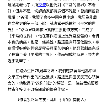
是過期老化了。所
交流
以他們對《平常的世界》不看
好。但并不是一切評論家都持這個不雅點，曾鎮南曾對
我說：“谷溪，我讀了良多中國今世小說，我認為能載
進文學史的第一部小說，就應當是路遠的《平常的世
界》。”路遠果斷地依照實際主義創作方式，完成了
《平常的世界》。他在寫作途徑上是異常堅強的，看待
本身的病痛，也是一條英雄。路遠患有肝硬化腹水，疾
病慢慢好轉的經過歷程長短常苦楚的。他忍著劇痛完成
了長篇巨著《平常的世界》，作品完成的時辰，膂力也
近乎耗盡了。
在路遠生日75周年之際，我們應當留念他為中國
文學工作所作出的杰出進獻。路遠是與國民民眾心領神
會的，他取得了“改造前鋒”的稱號，是一位鼓舞億萬鄉
村青年投身于改造開放的優良作家。
（作者系路遠老友、延川《山花》開創人）