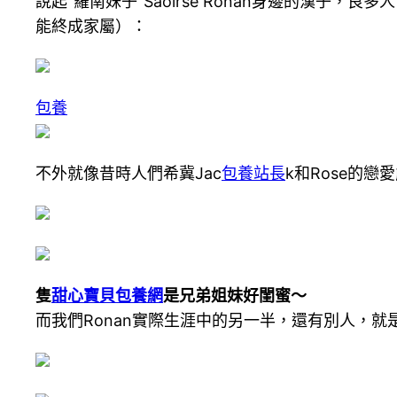
說起“羅南妹子”Saoirse Ronan身邊的漢子，良
能終成家屬）：
包養
不外就像昔時人們希冀Jac
包養站長
k和Rose的
隻
甜心寶貝包養網
是兄弟姐妹好閨蜜～
而我們Ronan實際生涯中的另一半，還有別人，就是這