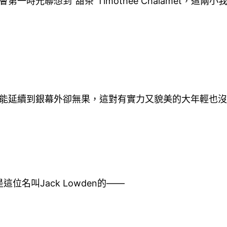
多人會第一時光聯想到“甜茶”Timothée Chalame
戀愛能延續到銀幕外卻無果，這對有實力又貌美的大年輕也
位名叫Jack Lowden的——