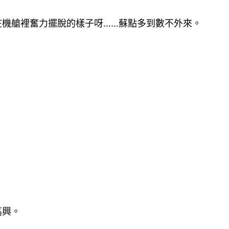
在機艙裡奮力擺脫的樣子呀……蘇點多到數不外來。
高興。