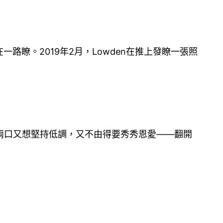
一路瞭。2019年2月，Lowden在推上發瞭一張照
兩口又想堅持低調，又不由得要秀秀恩愛——翻開