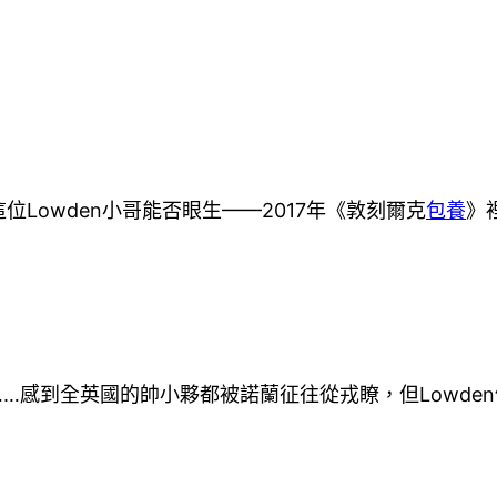
Lowden小哥能否眼生——2017年《敦刻爾克
包養
》
ead……感到全英國的帥小夥都被諾蘭征往從戎瞭，但Lowd