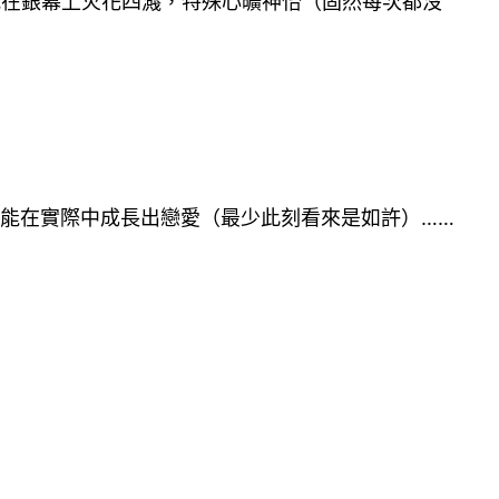
t，這兩小我在銀幕上火花四濺，特殊心曠神怡（固然每次都沒
沒能在實際中成長出戀愛（最少此刻看來是如許）……