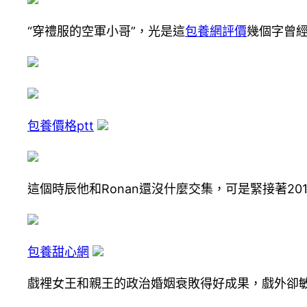
“穿禮服的空軍小哥”，光是這
包養網評價
幾個字曾
包養價格ptt
這個時辰他和Ronan還沒什麼交集，可是緊接著2
包養甜心網
戲裡女王和親王的政治婚姻衰敗得好成果，戲外卻敏