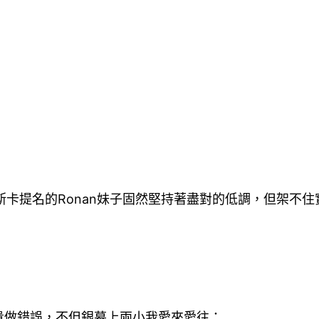
斯卡提名的Ronan妹子固然堅持著盡對的低調，但架不
貴做錯誤，不但銀幕上兩小我愛來愛往：