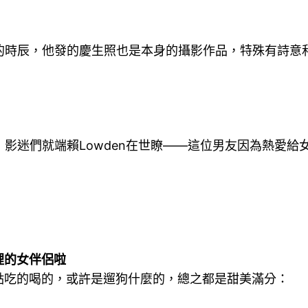
時辰，他發的慶生照也是本身的攝影作品，特殊有詩意和美感，
，影迷們就端賴Lowden在世瞭——這位男友因為熱愛給
裡的女伴侶啦
點吃的喝的，或許是遛狗什麼的，總之都是甜美滿分：