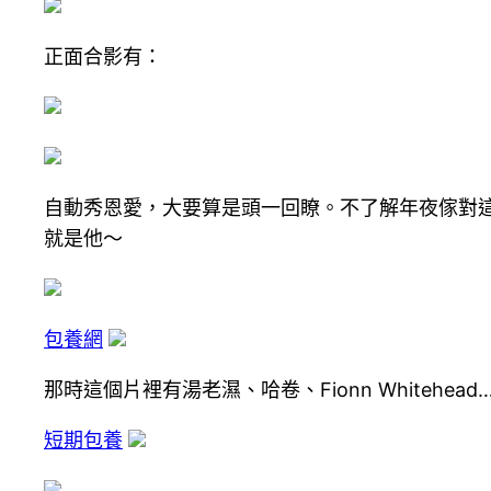
正面合影有：
自動秀恩愛，大要算是頭一回瞭。不了解年夜傢對這位
就是他～
包養網
那時這個片裡有湯老濕、哈卷、Fionn Whiteh
短期包養