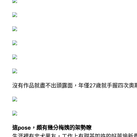
沒有作品就盡不出頭露面，年僅27歲就手握四次奧
這pose，頗有幾分梅姨的架勢瞭
生涯裡有忠犬男友，工作上有甜茶如許的好萊塢新