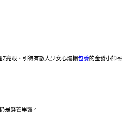
裡Z亮眼、引得有數人少女心爆棚
包養
的金發小帥哥
en仍是鋒芒畢露。