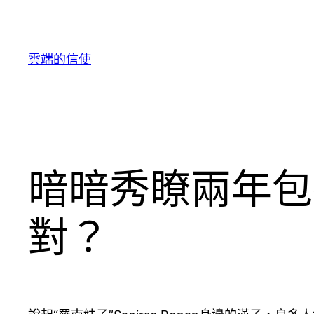
跳
至
主
雲端的信使
要
內
容
暗暗秀瞭兩年包
對？