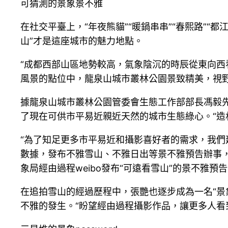
可猜測的景象景不雅
在社交平臺上，“年夜熊貓”“暖鍋串串”“春熙路”“
山”才是這座城市的魅力地點。
“成都西部山區地勢較高，氣象陰沉的時辰從東向西
風景的點位中，龍泉山城市叢林公園景致精美，視
據龍泉山城市叢林公園管委會生態工作部部長馮毅先
了現在可供市平易近親近天然的城市生態綠心。“造
“為了知足更多市平易近和攝影喜好者的需求，我們
數據，發布不雅雪山、不雅日出等景不雅預告辦事
象局經由過程weibo發布“可遠看雪山”的景不雅
在追拍雪山的經過歷程中，張艷也逐步成為一名“景
不雅的發生。“盼望經由過程攝影作品，讓更多人看到