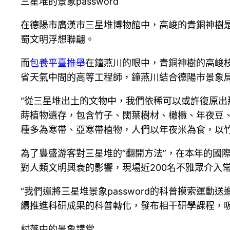
三星堆的景象password
在德陽市廣漢市三星堆博物館中，高峻的青銅神樹是
蜀文明浮想聯翩。
而
包養平臺推舉
在鐘燕川的眼中，青銅神樹的高峻
省天氣中間的高等工程師，鐘燕川結合德陽市景象
“從三星堆出土的文物中，我們依稀可以或許復原出
蒔植物遺存，包含竹子、闊葉樹材、橄欖、年夜豆、
種多為寒帶、亞寒帶植物，人們以年夜米為食，以
為了豐盛游客對三星堆的“翻開方法”，在本年的國
對人類文明興衰的影響，現場近200名不雅眾介入
“我們還將三星堆景象password的科普摸索運
續推進科研成果的科普轉化，發布相干研學課程，
村落中的景象講堂