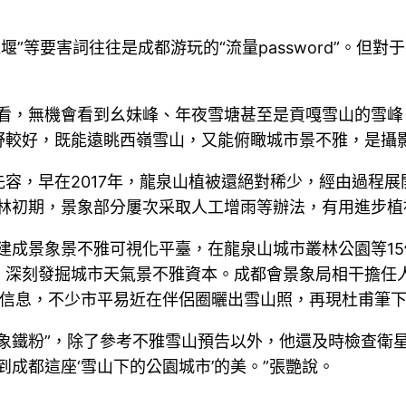
都江堰”等要害詞往往是成都游玩的“流量password”。
看，無機會看到幺妹峰、年夜雪塘甚至是貢嘎雪山的雪峰
野較好，既能遠眺西嶺雪山，又能俯瞰城市景不雅，是攝
容，早在2017年，龍泉山植被還絕對稀少，經由過程展
林初期，景象部分屢次采取人工增雨等辦法，有用進步植
建成景象景不雅可視化平臺，在龍泉山城市叢林公園等1
，深刻發掘城市天氣景不雅資本。成都會景象局相干擔任
預告信息，不少市平易近在伴侶圈曬出雪山照，再現杜甫筆下
象鐵粉”，除了參考不雅雪山預告以外，他還及時檢查衛
成都這座‘雪山下的公園城市’的美。”張艷說。