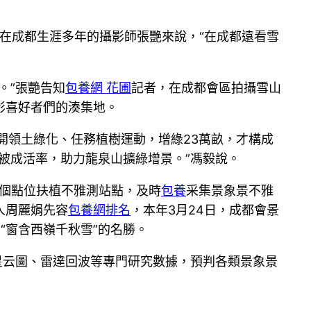
但對于在成都生涯多年的攝影師張艷來說，“在成都遠看雪
。”張艷告知
包養網 花圃
記者，在成都會區拍攝雪山
影喜好者們的湊集地。
開領土綠化、任務植樹運動，增綠23萬畝，才構成
被成活率，助力龍泉山擴綠增景。”馮毅說。
5個點位扶植不雅測站點，及時
包養
采集景象景不雅
人周麗娟先容
包養網排名
，本年3月24日，成都會景
“窗含西嶺千秋雪”的名勝。
星云圖、雷達回波等專門研究數據，預判各類景象景