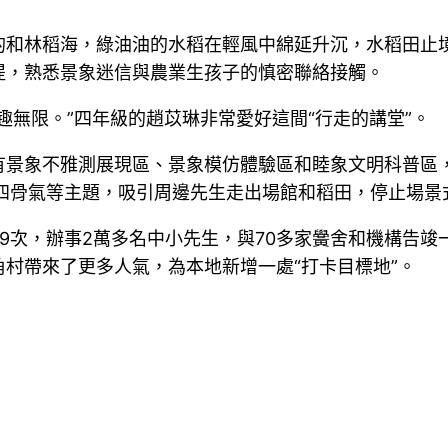
的和林稻海，綠油油的水稻在輕風中綿延升沉，水稻田止
提，熟悉景象迷信與農業生孩子的慎密聯絡接觸。
趣無限。”四年級的趙苡琳非常愛好這間“行走的講堂”。
有景象不雅測展現區、景象模仿體驗區和睦象文明科普區
十四骨氣等主題，吸引周邊先生走出場館和稻田，停止場景
89次，辦事2萬多名中小先生，與70多家黌舍和機構告竣
村帶來了更多人氣，為本地新增一處“打卡目標地”。