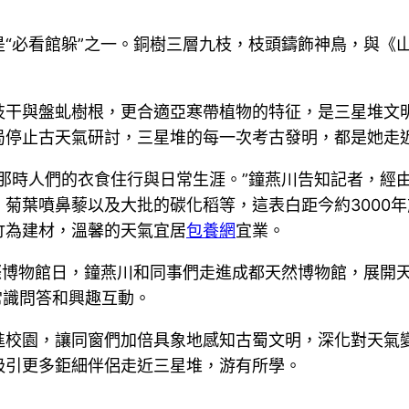
“必看館躲”之一。銅樹三層九枝，枝頭鑄飾神鳥，與《
枝干與盤虬樹根，更合適亞寒帶植物的特征，是三星堆文
局停止古天氣研討，三星堆的每一次考古發明，都是她走
那時人們的衣食住行與日常生涯。”鐘燕川告知記者，經
菊葉噴鼻藜以及大批的碳化稻等，這表白距今約3000
竹為建材，溫馨的天氣宜居
包養網
宜業。
際博物館日，鐘燕川和同事們走進成都天然博物館，展開
常識問答和興趣互動。
動送進校園，讓同窗們加倍具象地感知古蜀文明，深化對天
吸引更多鉅細伴侶走近三星堆，游有所學。