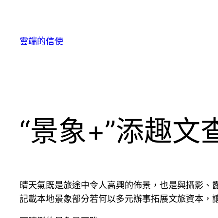
跳
至
主
雲端的信使
要
內
容
“景象+”添趣文
晴天氣既是旅途中令人高興的佈景，也是與攝影、露
記載本地景象部分若何以多元辦事拓展文旅資本，