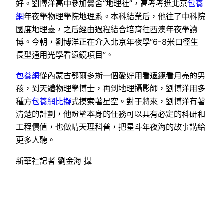
好。劉博洋高中參加黌舍“地理社”，高考考進北京
包養
網
年夜學物理學院地理系。本科結業后，他往了中科院
國度地理臺，之后經由過程結合培育往西澳年夜學讀
博。今朝，劉博洋正在介入北京年夜學“6-8米口徑生
長型通用光學看遠鏡項目”。
包養網
從內蒙古鄂爾多斯一個愛好用看遠鏡看月亮的男
孩，到天體物理學博士，再到地理攝影師，劉博洋用多
種方
包養網比擬
式摸索著星空。對于將來，劉博洋有著
清楚的計劃，他盼望本身的任務可以具有必定的科研和
工程價值，也做晴天理科普，把星斗年夜海的故事講給
更多人聽。
新華社記者 劉金海 攝