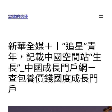
跳
至
雲端的信使
主
要
內
容
新華全媒＋丨“追星”青
年，記載中國空間站“生
長”_中國成長門戶網－
查包養價錢國度成長門
戶