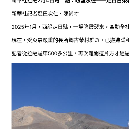
新華社拉薩2月4日電
題：盼望永在——定日古榮村
新華社記者邊巴次仁、陳尚才
2025年1月，西躲定日縣，一場強震襲來，牽動全
現在，受災最嚴重的長所鄉古榮村群眾，已搬進暖
記者從拉薩驅車500多公里，再次離開這片方才經