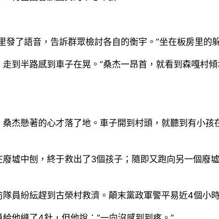
里發了語音，告訴群眾檢討各自的衡宇。”坐在板房里的
。走到半路感到車子在晃。”桑杰一昂首，就看到森嘎村
桑杰懸著的心才落了地。車子開到村頭，就聽到有小孩在
廢墟中刨，終于救出了3個孩子；隨即又跑向另一個廢墟
隊員紛紜趕到古榮村救濟。顛末黨政軍警平易近4個小時
給他縫了4針，但他說：“一向沒感到到疼。”