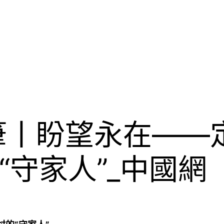
筆丨盼望永在——
“守家人”_中國網