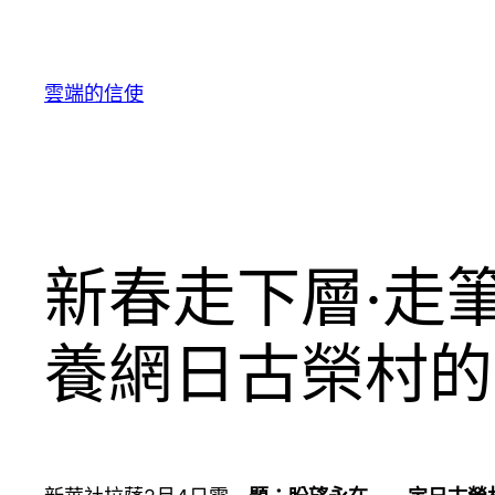
跳
至
主
雲端的信使
要
內
容
新春走下層·走
養網日古榮村的