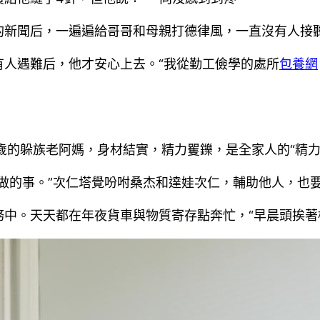
的新聞后，一遍遍給哥哥和母親打德律風，一直沒有人接
有人遇難后，他才安心上去。“我從勤工儉學的處所
包養網
歲的躲族老阿媽，身材結實，精力矍鑠，是全家人的“精力
做的事。”次仁塔覺吩咐桑杰和達娃次仁，輔助他人，也
中。天天都在年夜貨車與物質寄存點奔忙，“早晨頭挨著