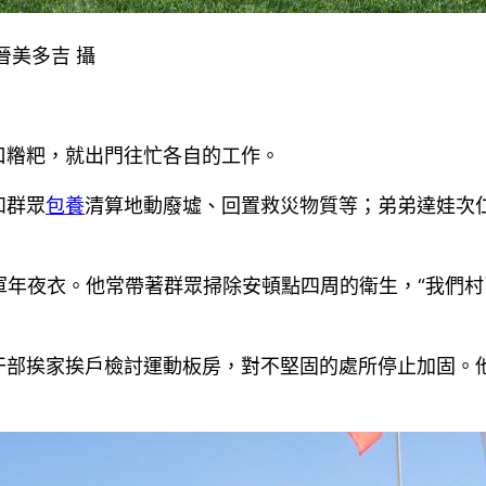
晉美多吉 攝
口糌粑，就出門往忙各自的工作。
和群眾
包養
清算地動廢墟、回置救災物質等；弟弟達娃次仁
軍年夜衣。他常帶著群眾掃除安頓點四周的衛生，“我們
干部挨家挨戶檢討運動板房，對不堅固的處所停止加固。