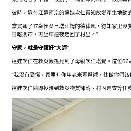
彼時，遠在江蘇南京的達娃次仁得知故鄉產生地動
當買通了17歲侄女旦增旺姆的德律風，得知家里沒
日喀則市，再坐車連夜趕回了村里。”
守家，就是守護好“大師”
達娃次仁在救災帳篷見到了母親次仁塔覺。這位66
“我沒有受傷，家里有你年老米瑪幫襯，往做你們該
達娃次仁隨即投進到救災物質卸載、村內巡查等任務