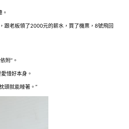
聽。
，跟老板領了2000元的薪水，買了機票，8號飛回
依附”。
要愛惜好本身。
枕頭就能睡著。”