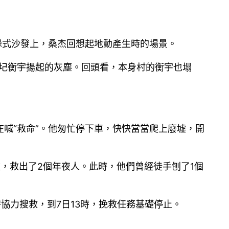
躲式沙發上，桑杰回想起地動產生時的場景。
傾圮衡宇揚起的灰塵。回頭看，本身村的衡宇也塌
喊“救命”。他匆忙停下車，快快當當爬上廢墟，開
，救出了2個年夜人。此時，他們曾經徒手刨了1個
協力搜救，到7日13時，挽救任務基礎停止。