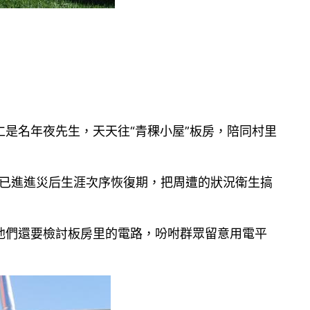
是名年夜先生，天天往“青稞小屋”板房，陪同村里
村已進進災后生涯次序恢復期，把周遭的狀況衛生搞
他們還要檢討板房里的電路，吩咐群眾留意用電平