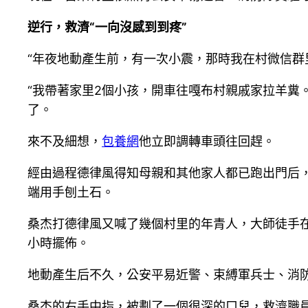
逆行，救濟“一向沒感到到疼”
“年夜地動產生前，有一次小震，那時我在村微信群
“我帶著家里2個小孩，開車往嘎布村親戚家拉羊糞
了。
來不及細想，
包養網
他立即調轉車頭往回趕。
經由過程德律風得知母親和其他家人都已跑出門后，
端用手刨土石。
桑杰打德律風又喊了幾個村里的年青人，大師徒手在
小時擺佈。
地動產生后不久，公安平易近警、束縛軍兵士、消防
桑杰的右手中指，被劃了一個很深的口兒，救濟職員