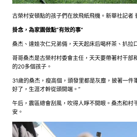
古榮村安頓點的孩子們在放飛紙飛機。新華社記者 
掛念，為家園做點“有效的事”
桑杰、達娃次仁兄弟倆，天天起床后喝杯茶、扒拉
哥哥桑杰是古榮村村委會主任，天天要帶著村干部
的20多個孩子。
31歲的桑杰，瘦高個，頭發里都是灰塵，披著一件
好了，生涯才幹從頭開端。”
午后，震區總會刮風，吹得人睜不開眼。桑杰和村
安。