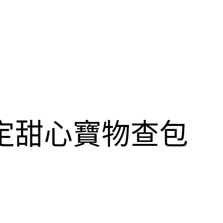
定甜心寶物查包