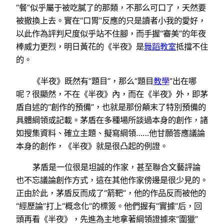
“餐”似乎屬于被吃膩了的那類，不那么可口了，天然要
被撤換上去。實在“口胃”反應的只是讀者小我的愛好，
以此作為評判尺度似乎站不住腳，而手握“審美”的年夜
棒威力更烈，明日黃花的《半夜》是
舞蹈教室
抵擋不住
的。
《半夜》既然有“題目”，那么“題目
教學
”出在哪
呢？很顯然，不在《半夜》內，而在《半夜》外，即茅
盾自述的“創作的預備”，也就是那份顛末了特別預備的
具體綱領或記載。茅盾在多種場所談過本身的創作，諸
如搜集資料、確立主題、擬寫綱領……他甘願答應議論
本身的創作，《半夜》就是很凸起的例證。
茅盾是一位很是坦誠的作家，甚至聯合文藝評論
也不忘議論創作方式，這在其他作家傍邊是很少見的。
正由於此，茅盾反而成了“箭靶”，他的作品反而被他的
“經歷論”打上“概念化”的標簽。他們握有“實據”后，回
頭再看《半夜》，先進為主地拿著綱領證據來“圍獵”