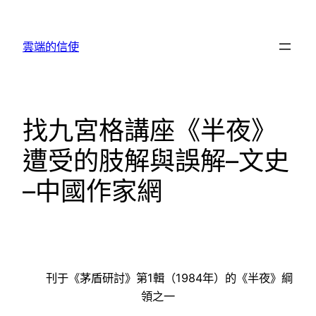
跳
至
雲端的信使
主
要
內
容
找九宮格講座《半夜》
遭受的肢解與誤解–文史
–中國作家網
刊于《茅盾研討》第1輯（1984年）的《半夜》綱
領之一