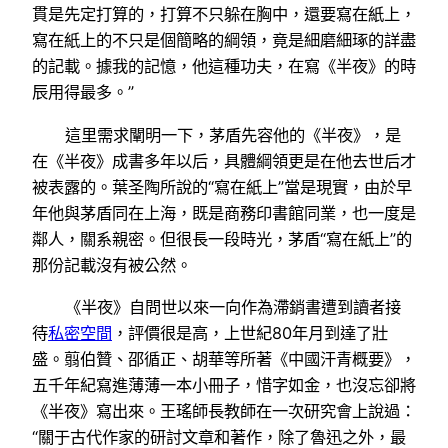
貫是先定打算的，打算不只躲在胸中，還要寫在紙上，
寫在紙上的不只是個簡略的綱領，竟是細磨細琢的詳盡
的記載。據我的記憶，他這種功夫，在寫《半夜》的時
辰用得最多。”
這里需求闡明一下，茅盾先容他的《半夜》，是
在《半夜》成書多年以后，具體綱領更是在他去世后才
被表露的。葉圣陶所說的“寫在紙上”當是現實，由於早
年他與茅盾同在上海，既是商務印書館同業，也一度是
鄰人，關系親密。但很長一段時光，茅盾“寫在紙上”的
那份記載沒有被公然。
《半夜》自問世以來一向作為滯銷書遭到讀者接
待
私密空間
，評價很是高，上世紀80年月到達了壯
盛。翦伯贊、邵循正、胡華等所著《中國汗青概要》，
五千年紀寫進薄薄一本小冊子，惜字如金，也沒忘卻將
《半夜》寫出來。王瑤師長教師在一次研究會上說過：
“關于古代作家的研討文章和著作，除了魯迅之外，最