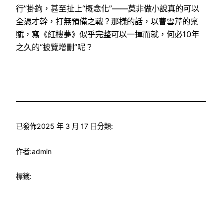
行”掛鉤，甚至扯上“概念化”——莫非做小說真的可以
全憑才幹，打無預備之戰？那樣的話，以曹雪芹的稟
賦，寫《紅樓夢》似乎完整可以一揮而就，何必10年
之久的“披覽增刪”呢？
已發佈
2025 年 3 月 17 日
分類:
作者:
admin
標籤: