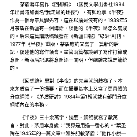
茅盾暮年寫作《回想錄》（國民文學出書社1984
年出書時加書名“我走過的途徑”），有興趣拿《半夜》
作為一個專章具體先容，這在以前是沒有的。1939年5
月茅盾在新疆有一個講話，談他的《半夜》是怎么寫成
的。后來這篇講話稿頒發在《新疆日報》“綠洲”副刊。
1977年《半夜》重版，茅盾應約又寫了一篇新的后
記，復述他的寫作領會。盡管兩篇都談到了寫作打算或
意圖，新版后記還將意圖逐一闡明，但總體來說是籠統
的。
《回想錄》里對《半夜》的先容就紛歧樣了。本
來茅盾寫了一份撮要，而在撮要基本上又寫了更具體的
分章綱領，《茅盾研討》1984年第1輯就載有部門分章
綱領內在的事務。
《半夜》三十余萬字，撮要、綱領就寫了數萬
言，對此，茅盾本身說：“我算是用過一番心的。”葉圣
陶在1945年的一篇文章中如許記敘茅盾：“他作小說一