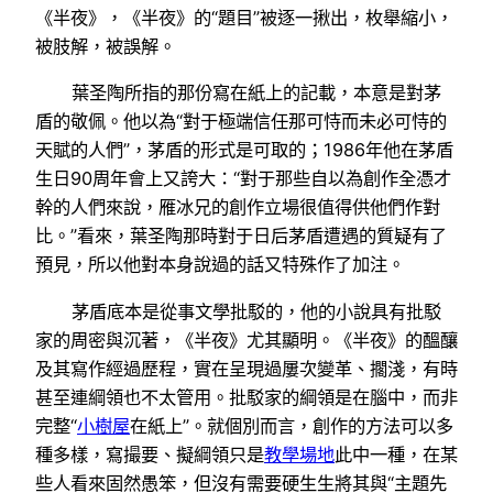
《半夜》，《半夜》的“題目”被逐一揪出，枚舉縮小，
被肢解，被誤解。
葉圣陶所指的那份寫在紙上的記載，本意是對茅
盾的敬佩。他以為“對于極端信任那可恃而未必可恃的
天賦的人們”，茅盾的形式是可取的；1986年他在茅盾
生日90周年會上又誇大：“對于那些自以為創作全憑才
幹的人們來說，雁冰兄的創作立場很值得供他們作對
比。”看來，葉圣陶那時對于日后茅盾遭遇的質疑有了
預見，所以他對本身說過的話又特殊作了加注。
茅盾底本是從事文學批駁的，他的小說具有批駁
家的周密與沉著，《半夜》尤其顯明。《半夜》的醞釀
及其寫作經過歷程，實在呈現過屢次變革、擱淺，有時
甚至連綱領也不太管用。批駁家的綱領是在腦中，而非
完整“
小樹屋
在紙上”。就個別而言，創作的方法可以多
種多樣，寫撮要、擬綱領只是
教學場地
此中一種，在某
些人看來固然愚笨，但沒有需要硬生生將其與“主題先