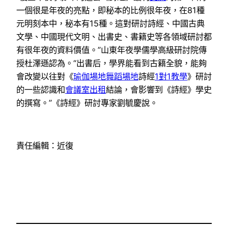
一個很是年夜的亮點，即秘本的比例很年夜，在81種
元明刻本中，秘本有15種。這對研討詩經、中國古典
文學、中國現代文明、出書史、書籍史等各領域研討都
有很年夜的資料價值。”山東年夜學儒學高級研討院傳
授杜澤遜認為。“出書后，學界能看到古籍全貌，能夠
會改變以往對《
瑜伽場地
舞蹈場地
詩經
1對1教學
》研討
的一些認識和
會議室出租
結論，會影響到《詩經》學史
的撰寫。”《詩經》研討專家劉毓慶說。
責任編輯：近復