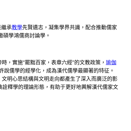
是繼承
教學
先賢遺志，凝集學界共識，配合推動儒家
邀碩學鴻儒商討論學。
時，實施“罷黜百家，表章六經”的文教政策，
瑜伽
，或許說儒學的經學化，成為漢代儒學最顯著的特征。
、文明心思結構與文明走向都產生了深入而廣泛的影
典詮釋學的理論形態，有助于更好地輿解漢代儒家文