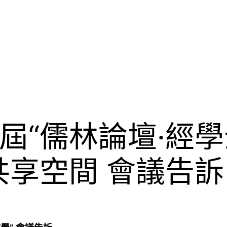
屆“儒林論壇·經
共享空間 會議告訴