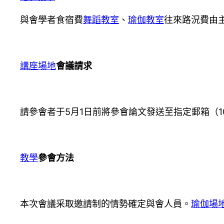
與會學者食宿費
舞蹈教室
、
瑜伽教室
往來路況費由
講座場地
會議請求
請參會者于5月1日前將參會論文發送至指定郵箱（1043
教學
參會方法
本次會議采取邀請制的情勢確定與會人員。
瑜伽場