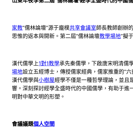
山東年夜學第二屆“儒林論壇·經學全盛時代的中國儒
家教
“儒林論壇”源于龐樸
共享會議室
師長教師創辦
思惟的返本與開新。第二屆“儒林論壇
教學場地
”擬
漢代儒學上
1對1教學
承先秦儒學，下啟唐宋明清儒
場地
設立五經博士，傳授儒家經典，儒家推重的“六
漢代儒學與
小樹屋
經學不僅是一種哲學理論，並且
響。深刻探討經學全盛時代的中國儒學，有助于進
明對中華文明的形塑。
會議議題
個人空間