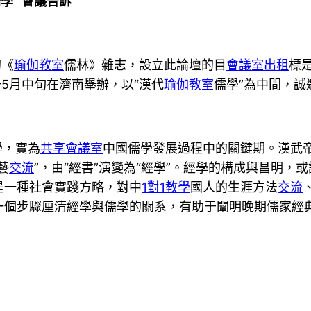
學” 會議告訴
的《
瑜伽教室
儒林》雜志，設立此論壇的目
會議室出租
標
于5月中旬在濟南舉辦，以“漢代
瑜伽教室
儒學”為中間，誠
學，實為
共享會議室
中國儒學發展過程中的關鍵期。漢武帝
藝
交流
”，由“經書”演變為“經學”。經學的構成與昌明
是一種社會實踐方略，對中
1對1教學
國人的生涯方法
交流
一個步驟厘清經學與儒學的關系，有助于闡明晚期儒家經