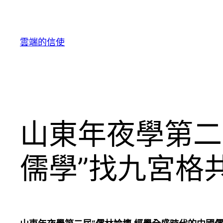
跳
至
主
雲端的信使
要
內
容
山東年夜學第二
儒學”找九宮格