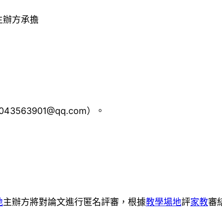
主辦方承擔
563901@qq.com）。
地
主辦方將對論文進行匿名評審，根據
教學場地
評
家教
審