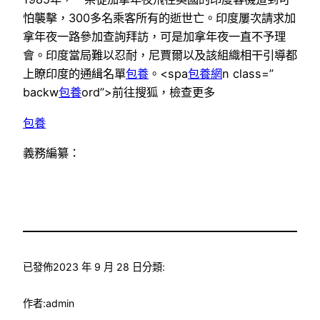
怕襲擊，300多名乘客所有的逝世亡。印度屢次請求加
拿年夜一路參加查詢拜訪，可是加拿年夜一直不予理
會。印度當局難以忍耐，尼賈爾以及該組織相干引導都
上瞭印度的通緝名單
包養
。<spa
包養網
n class=”
backw
包養
ord”>
前往搜狐，檢查更多
包養
義務編纂：
已發佈
2023 年 9 月 28 日
分類:
作者:
admin