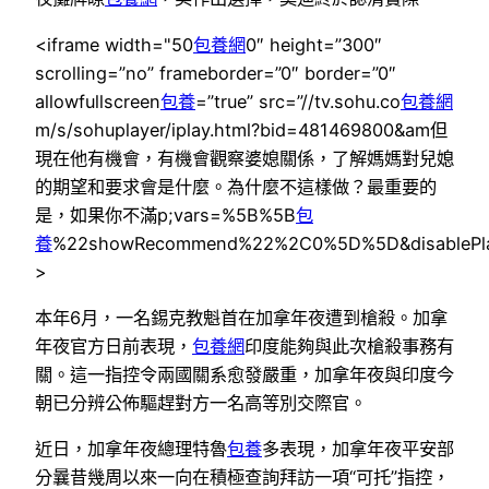
<iframe width="50
包養網
0″ height=”300″
scrolling=”no” frameborder=”0″ border=”0″
allowfullscreen
包養
=”true” src=”//tv.sohu.co
包養網
m/s/sohuplayer/iplay.html?bid=481469800&am但
現在他有機會，有機會觀察婆媳關係，了解媽媽對兒媳
的期望和要求會是什麼。為什麼不這樣做？最重要的
是，如果你不滿p;vars=%5B%5B
包
養
%22showRecommend%22%2C0%5D%5D&disablePlayli
>
本年6月，一名錫克教魁首在加拿年夜遭到槍殺。加拿
年夜官方日前表現，
包養網
印度能夠與此次槍殺事務有
關。這一指控令兩國關系愈發嚴重，加拿年夜與印度今
朝已分辨公佈驅趕對方一名高等別交際官。
近日，加拿年夜總理特魯
包養
多表現，加拿年夜平安部
分曩昔幾周以來一向在積極查詢拜訪一項“可托”指控，