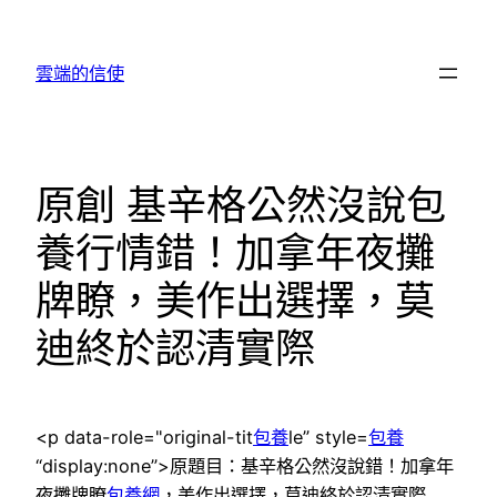
跳
至
雲端的信使
主
要
內
容
原創 基辛格公然沒說包
養行情錯！加拿年夜攤
牌瞭，美作出選擇，莫
迪終於認清實際
<p data-role="original-tit
包養
le” style=
包養
“display:none”>原題目：基辛格公然沒說錯！加拿年
夜攤牌瞭
包養網
，美作出選擇，莫迪終於認清實際