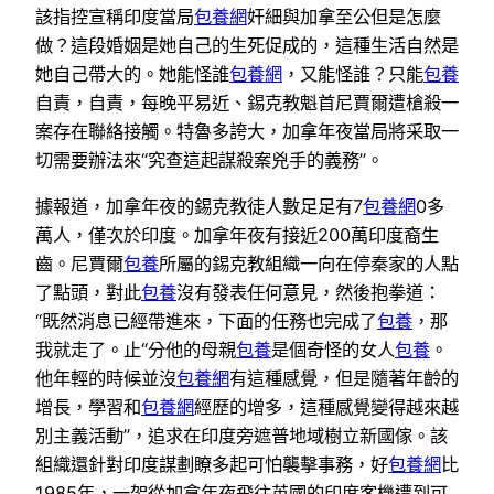
該指控宣稱印度當局
包養網
奸細與加拿至公但是怎麼
做？這段婚姻是她自己的生死促成的，這種生活自然是
她自己帶大的。她能怪誰
包養網
，又能怪誰？只能
包養
自責，自責，每晚平易近、錫克教魁首尼賈爾遭槍殺一
案存在聯絡接觸。特魯多誇大，加拿年夜當局將采取一
切需要辦法來“究查這起謀殺案兇手的義務”。
據報道，加拿年夜的錫克教徒人數足足有7
包養網
0多
萬人，僅次於印度。加拿年夜有接近200萬印度裔生
齒。尼賈爾
包養
所屬的錫克教組織一向在停秦家的人點
了點頭，對此
包養
沒有發表任何意見，然後抱拳道：
“既然消息已經帶進來，下面的任務也完成了
包養
，那
我就走了。止“分他的母親
包養
是個奇怪的女人
包養
。
他年輕的時候並沒
包養網
有這種感覺，但是隨著年齡的
增長，學習和
包養網
經歷的增多，這種感覺變得越來越
別主義活動”，追求在印度旁遮普地域樹立新國傢。該
組織還針對印度謀劃瞭多起可怕襲擊事務，好
包養網
比
1985年，一架從加拿年夜飛往英國的印度客機遭到可