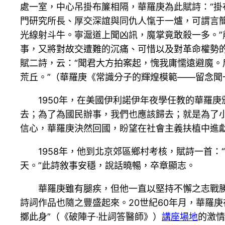
處一室，中心吊掛布簾相隔，華羅庚為此賦詩：“掛
門研究所長、厚交深誼與同仇人愾于一爐，可謂言簡
光線射斗牛。寧滬道上聞凶訊，魔掌竟敢殺一多。
事，又將對故交遭難的沉痛、可惜以及對革命權勢
賦二詩，云：“聞君大方拍案起，愧我庸懦遠避魔。
荒丘。”（華羅庚《常識分子的輝煌模範——留念
1950年，在美國伊利諾伊年夜學任教的華羅
去；為了為國民辦事，我們也應該歸去；就是為了
信心，華羅庚決然回國，盼望在社會主義扶植中進
1958年，他到北京郊區鄉村考核，賦詩一首
天。”此詩敘事安穩，說話曉暢，卒章顯志。
華羅庚雖有腿疾，但他一直以堅持不懈之志戰
詩詞作品也隨之豐盛起來。20世紀60年月，華羅庚
擲此身”（《破陣子·壯詞答醫師》）
講座場地
的激情