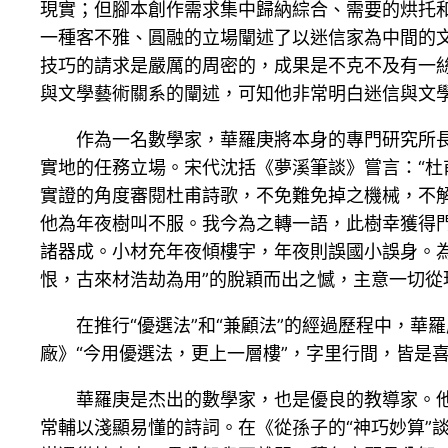
現實；但腳本創作需求集中歸納綜合、需要的烘托
一種客不雅、圓融的立場闡述了以迷信家為中間的
技巧的請求是嚴厲的周密的，成果是不克不及有一
與文學藝術關系的闡述，可知他非常明白迷信與文
作為一名數學家，華羅庚將本身的專門研究所
實地的任務立場。宋代沈括《夢溪筆談》嘗言：“杜
實證的角度審閱杜甫詩歌，不免難免掉之機械，不
他為年夜樹叫不服。我今為之轉一語，此樹幸獲得
諸器成。小材充年夜傾樓宇，年夜則誤國小誤身。為
恨，古來材浩劫為用”的脫穎而出之憾，主意一切
在推行“優選法”和“兼顧法”的經過歷程中，
廠》“今用優選法，更上一層樓”，字里行間，皆是
華羅庚是杰出的數學家，也是優良的教導家。
常輔以淺顯易懂的詩詞。在《從孫子的“神巧妙算”