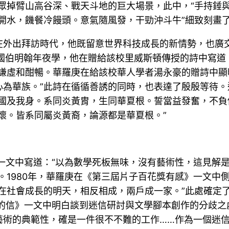
眾掉臂山高谷深、戰天斗地的巨大場景，此中，“手持錘
開水，饑餐冷饅頭。意氣隨風發，干勁沖斗牛”細致刻畫
在外出拜訪時代，他既留意世界科技成長的新情勢，也廣
英國伯明翰年夜學，他在贈給該校里威斯頓傳授的詩中寫道
謙虛和酣暢。華羅庚在給該校華人學者湯永豪的贈詩中顯
心為華族。”此詩在循循善誘的同時，也表達了殷殷等待
國及我身。系同炎黃胄，生同華夏根。誓當益發奮，不負
懷。皆系同屬炎黃裔，論源都是華夏根。”
》一文中寫道：“以為數學死板無味，沒有藝術性，這見解
。1980年，華羅庚在《第三屆片子百花獎有感》一文中
在社會成長的明天，相反相成，兩戶成一家。”此處確定了
部的信》一文中明白談到迷信研討與文學腳本創作的分歧之
藝術的典範性，確是一件很不不難的工作……作為一個迷