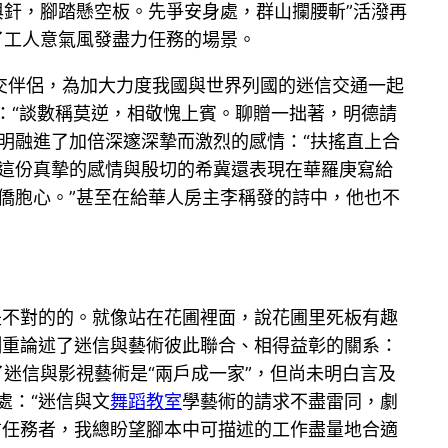
與釬，腳踏懸空板。先爭安身處，群山攔腰斬”活潑再
了工人意氣風發盡力任務的場景。
交伴侶，為加大力度我國與世界列國的迷信交通一起
：“談數稱莫逆，相敬愧上賓。聊贈一拙著，明德請
明融進了加倍深邃深摯而激烈的感情：“扶搖直上合
。這份真摯的感情與殷切的希冀還表現在華羅庚寫給
僑胞心。”甚至在給華人房主李稱發的詩中，他也不
是不對的的。就像站在花圃裡面，說花圃里死板有趣
側重論述了迷信與藝術彼此聯合、相得益彰的關系：
迷信與影視藝術是“兩戶成一家”，但尚未明白言及
處：“迷信與文
舞蹈教室
學藝術的請求不盡雷同，劇
信任務者，我總盼望腳本中可描述的工作盡量地合適