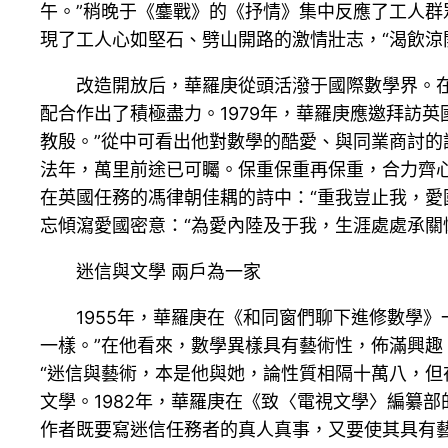
午。”稍晚于《鏖戰》的《抒情》集中反應了工人群
現了工人心如堅石、劈山開路的激情壯志，“渴飲涼
改造開放后，華羅庚從頭活潑于國際數學界。
配合作出了積極盡力。1979年，華羅庚應邀拜訪
教殷。”從中可看出他對數學的酷愛、與同業商討的
法年，萬里前途已可矚。保重保重再保重，合力齊
在英國任務的馮律朝佳耦的詩中：“重我豈止我，愛
忘傾瀉愛國密意：“為愛內陸及于我，生涯處處承關
迷信與文學 兩戶為一家
1955年，華羅庚在《和同窗們聊下進修數學
一樣。”在他看來，數學異樣具有藝術性，佈滿興趣
“迷信與藝術，本是他與她，論性質相隔十萬八，但
文學。1982年，華羅庚在《致〈電視文學〉編纂
作者既要寫迷信任務者的真人真事，又要使其具有