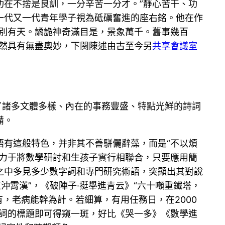
功在不捨是良訓，一分辛苦一分才。”靜心苦干、功
一代又一代青年學子視為砥礪奮進的座右銘。他在作
暗別有天。譎詭神奇滿目是，景象萬千。舊事幾百
然具有無盡奧妙，下闋陳述由古至今另
共享會議室
了諸多文體多樣、內在的事務豐盛、特點光鮮的詩詞
備。
語有這般特色，并非其不善駢儷辭藻，而是“不以煩
努力于將數學研討和生孩子實行相聯合，只要應用簡
之中多見多少數字詞和專門研究術語，突顯出其對說
沖霄漢”，《破陣子·挺舉進青云》“六十噸重鐵塔，
有，老病能幹為計。若細算，有用任務日，在2000
詩詞的標題即可得窺一斑，好比《哭一多》《數學進