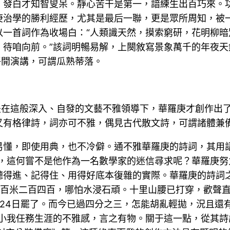
，發白才知智叟呆。靜心苦干是第一，諳練生出百巧來。
庚治學的勝利經歷，尤其是最后一聯，更是眾所周知，被
以一首詞作為收場白：“人類識天然，摸索窮研，花明柳
，待咱向前。”該詞明暢易解，上闋敘寫景象萬千的年夜天
睜開演講，可謂瓜熟蒂落。
是在這般深入、自發的文藝不雅領導下，華羅庚才創作出
又有格律詩，詞亦可不雅，偶見古代散文詩，可謂諸體兼
易懂，即使用典，也不冷僻。通不雅華羅庚的詩詞，其用
理，這何嘗不是他作為一名數學家的迷信尋求呢？華羅庚
聽得進、記得住、用得好底本復雜的實際。華羅庚的詩詞
“百米二百四百，哪怕水浸石頑。十里山腰已打穿，歡聲直
524日罷了。而今已過四分之三，怎能胡亂輕拋，況且還
和小我任務生涯的不雅感，言之有物。關于這一點，從其