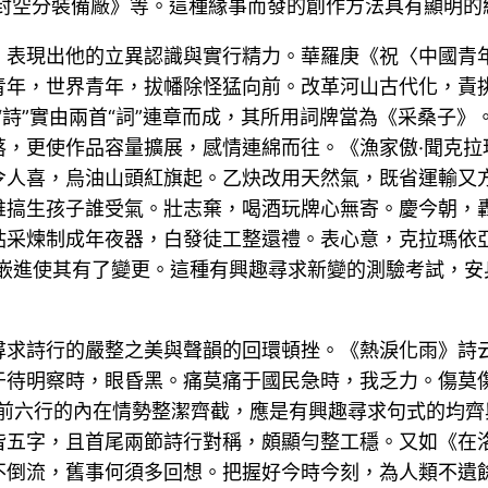
開封空分裝備廠》等。這種緣事而發的創作方法具有顯明的
，表現出他的立異認識與實行精力。華羅庚《祝〈中國青
青年，世界青年，拔幡除怪猛向前。改革河山古代化，責
詩”實由兩首“詞”連章而成，其所用詞牌當為《采桑子》
，更使作品容量擴展，感情連綿而往。《漁家傲·聞克拉
令人喜，烏油山頭紅旗起。乙炔改用天然氣，既省運輸又
誰搞生孩子誰受氣。壯志棄，喝酒玩牌心無寄。慶今朝，
采煉制成年夜器，白發徒工整還禮。表心意，克拉瑪依亞
朝”的嵌進使其有了變更。這種有興趣尋求新變的測驗考試，
尋求詩行的嚴整之美與聲韻的回環頓挫。《熱淚化雨》詩
于待明察時，眼昏黑。痛莫痛于國民急時，我乏力。傷莫
詩前六行的內在情勢整潔齊截，應是有興趣尋求句式的均
皆五字，且首尾兩節詩行對稱，頗顯勻整工穩。又如《在
不倒流，舊事何須多回想。把握好今時今刻，為人類不遺