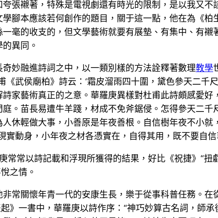
和夸張襯著，特殊是電視劇還有時光的限制，是以我又不
文學腳本應該若何創作的題目，關于這一點，他在為《柏
絲一毫的收支的，但文學藝術就要有展墊、有集中、有襯
學的異同。
長奇妙融進詩詞之中，以一類別樣的方法詮釋著數理
教學
甫《武侯廟柏》詩云：‘霜皮溜雨四十圍，黛色參天二千尺
解詩家藝術真正的之意。華羅庚異樣對杜甫此詩頗感愛好
門庭。苗長易遭牛羊踐，材成不免斧鋸侵。怎得參天二千
人休輕做大事，小善原是年夜善根。自信樹年夜不小就，
從現實動身，小年夜之材各憑實在，自得其用，既不要自信
華羅庚常常以詩記載和浮現所獲得的結果，好比《祝捷》“扭
喜悅之情。
他非常關懷年青一代的安康生長，樂于從事科普任務。在
談起》一書中，華羅庚以詩作序：“神巧妙算古名詞，師