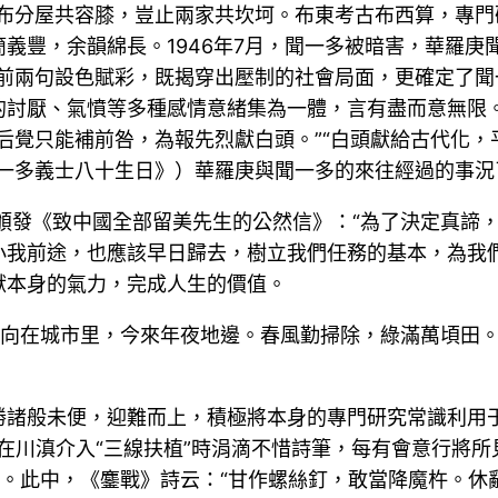
布分屋共容膝，豈止兩家共坎坷。布東考古布西算，專門
義豐，余韻綿長。1946年7月，聞一多被暗害，華羅庚
”前兩句設色賦彩，既揭穿出壓制的社會局面，更確定了
的討厭、氣憤等多種感情意緒集為一體，言有盡而意無限。
后覺只能補前咎，為報先烈獻白頭。”“白頭獻給古代化
聞一多義士八十生日》）華羅庚與聞一多的來往經過的事況
庚頒發《致中國全部留美先生的公然信》：“為了決定真諦
小我前途，也應該早日歸去，樹立我們任務的基本，為我
獻本身的氣力，完成人生的價值。
：“向在城市里，今來年夜地邊。春風勤掃除，綠滿萬頃田
勝諸般未便，迎難而上，積極將本身的專門研究常識利用
在川滇介入“三線扶植”時涓滴不惜詩筆，每有會意行將所
。此中，《鏖戰》詩云：“甘作螺絲釘，敢當降魔杵。休