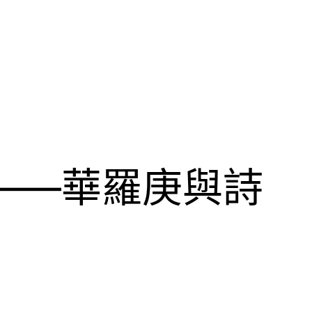
——華羅庚與詩