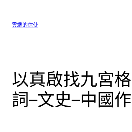
跳
至
主
雲端的信使
要
內
容
以真啟找九宮格
詞–文史–中國