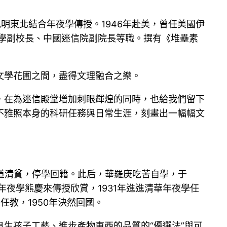
昆明東北結合年夜學傳授。1946年赴美，曾任美國伊
夜學副校長、中國迷信院副院長等職。撰有《堆壘素
文學花圃之間，盡得文理融合之樂。
，在為迷信殿堂增加刺眼輝煌的同時，也給我們留下
不雅照本身的科研任務與日常生涯，刻畫出一幅幅文
家道清貧，停學回籍。此后，華羅庚吃苦自學，于
夜學熊慶來傳授欣賞，1931年進進清華年夜學任
任教，1950年決然回國。
生孩子工藝、進步產物東西的品質的“優選法”與可