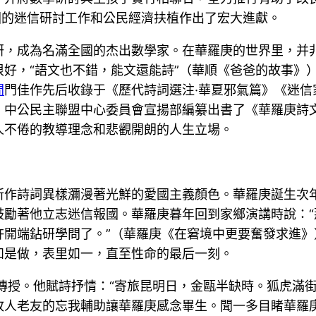
國的迷信研討工作和公民經濟扶植作出了宏大進獻。
研，成為名滿全國的杰出數學家。在華羅庚的世界里，并
好，“語文也不錯，能文還能詩”（華順《爸爸的故事》
間
門佳作先后收錄于《歷代詩詞選注·華夏邪氣篇》《迷
，中公民主聯盟中心委員會宣揚部編纂出書了《華羅庚詩
人不倦的教導理念和悲觀開朗的人生立場。
所作詩詞異樣瀰漫著光鮮的愛國主義顏色。華羅庚誕生次
鼓勵著他立志迷信報國。華羅庚暮年回到家鄉演講時說：
許開端鉆研學問了。”（華羅庚《在窘境中更要奮發求進
如是做，表里如一，直至性命的最后一刻。
夜傳授。他賦詩抒情：“寄旅昆明日，金甌半缺時。狐虎滿
故人老友的忘我輔助讓華羅庚感念畢生。聞一多目睹華羅