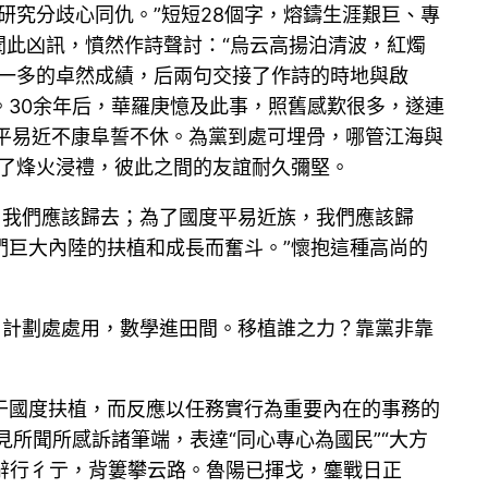
研究分歧心同仇。”短短28個字，熔鑄生涯艱巨、專
聞此凶訊，憤然作詩聲討：“烏云高揚泊清波，紅燭
聞一多的卓然成績，后兩句交接了作詩的時地與啟
30余年后，華羅庚憶及此事，照舊感歎很多，遂連
，平易近不康阜誓不休。為黨到處可埋骨，哪管江海與
了烽火浸禮，彼此之間的友誼耐久彌堅。
，我們應該歸去；為了國度平易近族，我們應該歸
們巨大內陸的扶植和成長而奮斗。”懷抱這種高尚的
。計劃處處用，數學進田間。移植誰之力？靠黨非靠
于國度扶植，而反應以任務實行為重要內在的事務的
見所聞所感訴諸筆端，表達“同心專心為國民”“大方
辭行彳亍，背簍攀云路。魯陽已揮戈，鏖戰日正