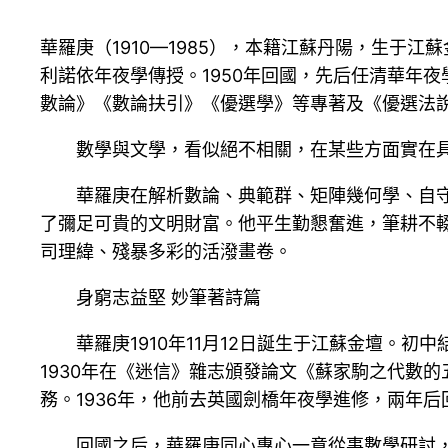
華羅庚（1910—1985），本籍江蘇丹陽，生于
利諾依年夜學傳授。1950年回國，先后任清華年
數論》《數論扶引》《優選學》等專著及《優選法
數學與文學，看似絕不相關，在某些方面實在
華羅庚在解析數論、典範群、矩陣幾何學、自
了彌足可貴的文明財富。他平生勤懇奮進，筆耕不
司理緯、殘暴多彩的活潑畫卷。
身窮志益堅 妙筆著詩篇
華羅庚1910年11月12日誕生于江蘇金壇
1930年在《迷信》雜志頒發論文《蘇家駒之代數
務。1936年，他前去英國劍橋年夜學進修，兩年后
回國之后，華羅庚同心專心一意從事數學研討，