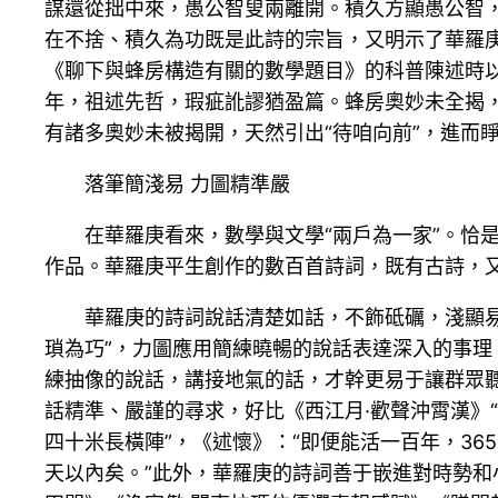
謀還從拙中來，愚公智叟兩離開。積久方顯愚公智
在不捨、積久為功既是此詩的宗旨，又明示了華羅
《聊下與蜂房構造有關的數學題目》的科普陳述時
年，祖述先哲，瑕疵訛謬猶盈篇。蜂房奧妙未全揭
有諸多奧妙未被揭開，天然引出“待咱向前”，進而
落筆簡淺易 力圖精準嚴
在華羅庚看來，數學與文學“兩戶為一家”。恰
作品。華羅庚平生創作的數百首詩詞，既有古詩，
華羅庚的詩詞說話清楚如話，不飾砥礪，淺顯
瑣為巧”，力圖應用簡練曉暢的說話表達深入的事
練抽像的說話，講接地氣的話，才幹更易于讓群眾
話精準、嚴謹的尋求，好比《西江月·歡聲沖霄漢》
四十米長橫陣”，《述懷》：“即便能活一百年，36
天以內矣。”此外，華羅庚的詩詞善于嵌進對時勢