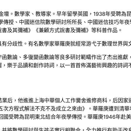
江蘇金壇。數學家、教導家。早年留學英國，1938年受聘為
夜學傳授、中國迷信院數學研討所所長、中國迷信技巧年
說書及其彌補》《兼顧方式說書及彌補》等科普作品。
具有分歧性。有名數學家華羅庚就經常游弋于數理世界與
守函數論、多復變函數論等良多研討範疇作出了杰出進獻
輟，樂于品讀和創作詩詞，以一首首佈滿藝術興趣的詩詞
。初中結業后，他進進上海中華個人工作黌舍進修商科，后因
的五次方程式解法不克不及成立之來由》。華羅庚遭到清華年
回國受聘為昆明東北結合年夜學傳授。華羅庚1946年赴美
并將數學研討與生孩子實行相聯合，全力推行有助于改良