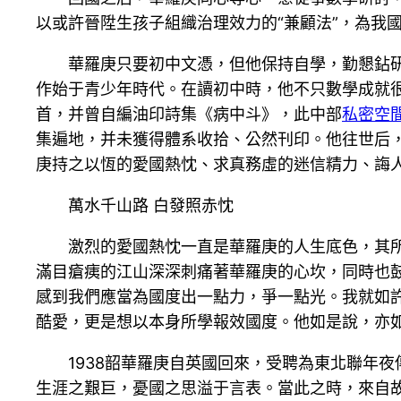
以或許晉陞生孩子組織治理效力的“兼顧法”，為我
華羅庚只要初中文憑，但他保持自學，勤懇鉆
作始于青少年時代。在讀初中時，他不只數學成就很
首，并曾自編油印詩集《病中斗》，此中部
私密空
集遍地，并未獲得體系收拾、公然刊印。他往世后
庚持之以恆的愛國熱忱、求真務虛的迷信精力、誨
萬水千山路 白發照赤忱
激烈的愛國熱忱一直是華羅庚的人生底色，其
滿目瘡痍的江山深深刺痛著華羅庚的心坎，同時也
感到我們應當為國度出一點力，爭一點光。我就如
酷愛，更是想以本身所學報效國度。他如是說，亦
1938韶華羅庚自英國回來，受聘為東北聯年
生涯之艱巨，憂國之思溢于言表。當此之時，來自