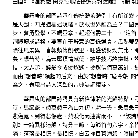
田間》《漁家傲·聞克拉瑪依優選喜報感賦》《贈
華羅庚的部門詩詞在傳統體系體例上有所新變
是天翻，四兇遍樹迷魂幡。放眼世界誰為主？中國
步，奮勇登攀，不竭登攀，趕超何需二十三。”這首“
詞體轉成詩格，要害在于辭意的高低通貫，瓜熟蒂落
除往風景異，喜報頻傳凱歌里，旺盛發財勁無比。
矣。想昔時，烏云壓頂情感低，誰學技巧誰挨批，
技。大志起，醉翁今成優選迷。優選價值萬萬計，鉆
而由“想昔時”領起的后文，由於“想昔時”“慶今
為之，表現出詩人深摯的古典詩詞積淀。
華羅庚的部門詩詞具有新格律體的光鮮特點，
時，馬蹄蹶。愁莫愁于為山九仞，虧一簣。急莫急
悲傷處。到得悲傷處，熱淚化雨連宵雨不干。”該
別》一詩異樣這般，詩分三節，每節首句六字，余
隔，落落長相憶。長相憶，白云掩目蒼海碧。時間