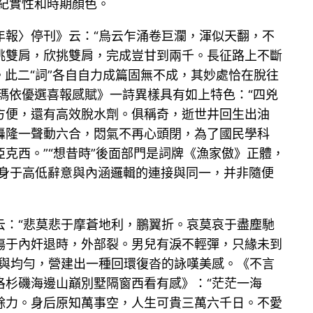
紀實性和時期顏色。
年報〉停刊》云：“烏云乍涌卷巨瀾，渾似天翻，不
挑雙肩，欣挑雙肩，完成豈甘到兩千。長征路上不斷
。此二“詞”各自自力成篇固無不成，其妙處恰在脫往
瑪依優選喜報感賦》一詩異樣具有如上特色：“四兇
方便，還有高效脫水劑。俱稱奇，逝世井回生出油
轟隆一聲動六合，悶氣不再心頭閉，為了國民學科
克西。”“想昔時”後面部門是詞牌《漁家傲》正體，
安身于高低辭意與內涵邏輯的連接與同一，并非隨便
云：“悲莫悲于摩蒼地利，鵬翼折。哀莫哀于盡塵馳
傷于內奸退時，外部裂。男兒有淚不輕彈，只緣未到
齊與均勻，營建出一種回環復沓的詠嘆美感。《不言
洛杉磯海邊山巔別墅隔窗西看有感》：“茫茫一海
餘力。身后原知萬事空，人生可貴三萬六千日。不愛