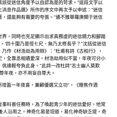
該該從迷信角度予以自認為是的苛求。”這段文字以
生消息作品選》所作的序文中再次予以申述：“迷信
著，還能夠有需要的夸張。”通不雅華羅庚關于迷信
世界，同時也充足顯示出求真務虛的迷信精力和腳踏
。’四十圍乃是徑七尺，無乃太修長乎？”沈括從迷信
，乃作《材浩劫為用辯》：“杜甫有詩《古柏行》，
尺，全靠丞相遺愛深。材浩劫用似不當，年夜可分小
佻達輕夸負此身。”此詩一改杜詩“志士幽人莫歎
尊年夜，亦不用妄自尊大。
虧增盈一年夜喜，兼顧優選又立功”，《贈焦作酒
從事科普任務時，為了喚起青少年的迷信愛好，他常
承後人沿用之。神奇化易是坦道，易化神奇缺乏提。奇