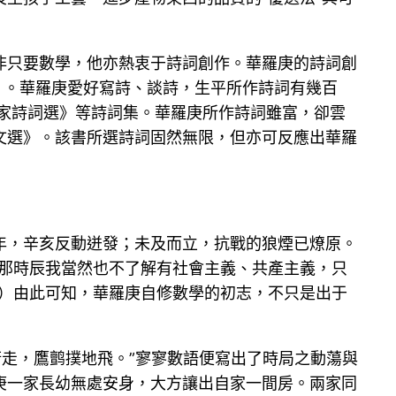
非只要數學，他亦熱衷于詩詞創作。華羅庚的詩詞創
）。華羅庚愛好寫詩、談詩，生平所作詩詞有幾百
信家詩詞選》等詩詞集。華羅庚所作詩詞雖富，卻雲
文選》。該書所選詩詞固然無限，但亦可反應出華羅
年，辛亥反動迸發；未及而立，抗戰的狼煙已燎原。
“那時辰我當然也不了解有社會主義、共產主義，只
》）由此可知，華羅庚自修數學的初志，不只是出于
街走，鷹鹯撲地飛。”寥寥數語便寫出了時局之動蕩與
庚一家長幼無處安身，大方讓出自家一間房。兩家同