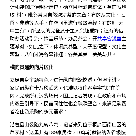
计和装修时便明晰定位，确立目标消费群体，有的就地
取“材”，毗邻茶园自然深耕茶的文章；有的从文化、民
俗、非遗等入手，在空间里进行极致演绎；有的则“无
中生有”，所呈现的完全属于主人兴趣爱好；还有的借
助办活动引流，搞音乐节、办品茶会、开
共享會議室
主
题派对。如此之下，休闲康养型、亲子度假型、文化主
题型，八仙过海各显神通，各美其美、美美与共。
横向贯通趋向片区化
立足自身主题特色，进行纵向挖深挖透，但坦率讲，一
家民宿纵有十八般武艺，也难以将住客牢牢“锁”在院
内，完成所有消费场景。因此记者发现，在政府和市场
的双重引导下，民宿间往往也会珠联璧合，来满足消费
者吃住游乐购的多元需求。
沿着盘山公路九转八弯，记者来到位于桐庐西南山区的
芦茨村。这里共有189家民宿，10年前就被纳入省级慢