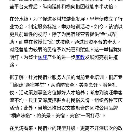
些平台支撑后，纵向延伸和横向抱团就能事半功倍。
在分水镇，为了促进乡村旅游业发展，早年便成立了行
业协会，制定服务标准，举办培训活动。如今，该镇以
更具前瞻性的视野，除了为民宿经营者提供“鱼”式帮
助，而重在教授其“渔”式技能，通过国资平台的牵头，
对经营能力较弱的民宿予以托管和赋能。这一举措犹如
明灯，为整个
訪談
产业的进一步
家教
发展照亮前进道
路。
据了解，针对民宿业服务人员的岗前专业培训，桐庐专
门组建“逸宿学堂”，从消防安全、美食烹饪、服务礼
仪、活动策划等全方位抓好人才培养；考虑到淡旺季客
流不均，县里又深度挖掘乡村民俗风情，组织各种节庆
活动；此外，当地还推出农文旅融合的区域公用品牌
“桐庐味道”，将美景、美宿、美食“一网打尽”。
在吴涛看来，民宿业的转型升级，更离不开深层次的改