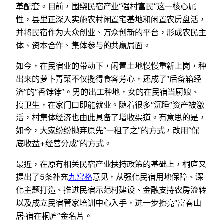
革配套。目前，围绕民宿产业“强村富民”这一核心属
性，县里正深入实施农村闲置宅基地和闲置农房盘活，
并将民宿作为大众创业、万众创新的平台，形成农民主
体、资本合作、集体参与的共赢局面。
如今，在民宿业的带动下，闲置土地慢慢重新上岗，种
出来的萝卜青菜不仅揽得食客芳心，还成了“后备箱经
济”的“香饽饽”。男的出工种地，女的在民宿当厨娘、
搞卫生，在家门口即能就业。随着很多“沉睡”资产被激
活，村集体经济也由此具备了增收渠道。有意思的是，
如今，大家纷纷抛弃原先“一租了之”的方式，改用“保
底收益+经营分成”的方式。
最近，在原有相关民宿产业扶持政策的基础上，桐庐又
提出了5条补充
九宮格
意见，从强化民宿用地保障、深
化主题打造、推进民宿示范村建设、金融支持农房流转
以及成立民宿管家培训中心入手，进一步擦亮“富春山
居·宿在桐庐”金名片。