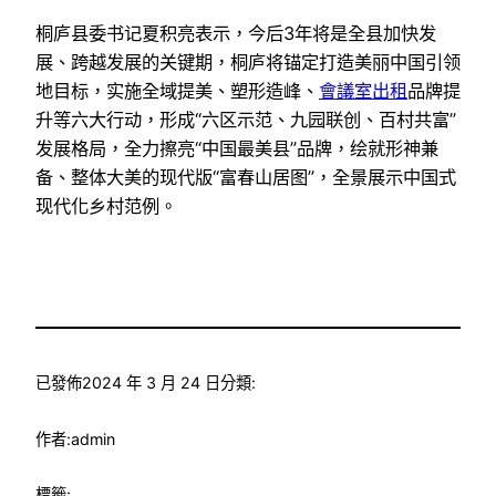
桐庐县委书记夏积亮表示，今后3年将是全县加快发
展、跨越发展的关键期，桐庐将锚定打造美丽中国引领
地目标，实施全域提美、塑形造峰、
會議室出租
品牌提
升等六大行动，形成“六区示范、九园联创、百村共富”
发展格局，全力擦亮“中国最美县”品牌，绘就形神兼
备、整体大美的现代版“富春山居图”，全景展示中国式
现代化乡村范例。
已發佈
2024 年 3 月 24 日
分類:
作者:
admin
標籤: