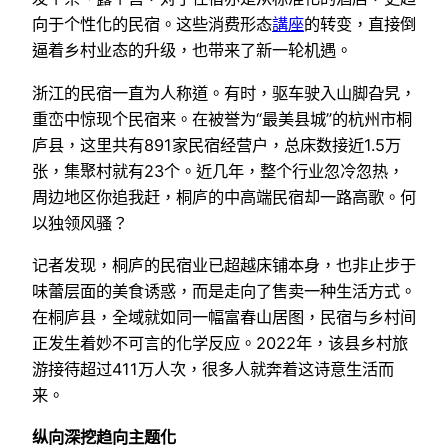
向于个性化的民宿。这些消费形态
講座
的转变，直接倒
逼着乡村业态的升级，也带来了新一轮机遇。
浙江的民宿一直为人称道。有时，驱车驶入山脚旮旯，
重峦中惊现个民宿来。在被誉为“最美县城”的杭州市桐
庐县，这里共有891家民宿经营户，总床数接近1.5万
张，集聚村就有23个。近几年，整个行业忽冷忽热，
周边地区你追我赶，桐庐的中高端民宿却一路高歌。何
以独领风骚？
记者发现，桐庐的民宿业已超越床铺本身，也非止步于
味蕾层面的美食诱惑，而是走向了售卖一种生活方式。
在桐庐县，全域就如同一幅富春山居图，民宿与乡村间
正发生着妙不可言的化学反应。2022年，该县乡村旅
游接待超过411万人次，很多人就奔着这诗意生活而
来。
纵向深挖趋向主题化