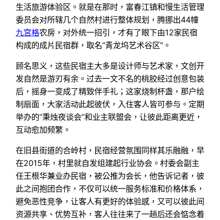
生活旅游体验区。就是在那时，富春江镇和慢生活管理
委员会对所辖几个自然村进行整体规划，腾挪出44幢
九宮格
农房，对外统一招引，才有了眼下由12家民宿
构成的成片民宿群，取名“青龙坞艺术谷区”。
顾名思义，这些民宿主大多是设计师与艺术家，文创开
发自然是游刃有余。过去一文不名的桃胶经过创意包装
后，摇身一变成了精致伴手礼；这家烧制杯盏，那户绘
制扇面，大家活动此起彼伏，入住客人皆可参与。定期
举办的“秉烛夜谈会”和业主联盟会，让彼此距离更近，
互动愈加频繁。
在旧县街道的合岭村，民宿经营氛围同样其乐融融，早
在2015年，村里就自发组建起行业协会。村委会副主
任王根华兼业办民宿，被公推为会长，他告诉记者，彼
此之间抱团合作，不仅可以统一服务标准和价格体系，
避免恶性竞争，让客人有更好的体验感，又可以彼此间
资源共享、优势互补，客人往往来了一趟后还会惦念着