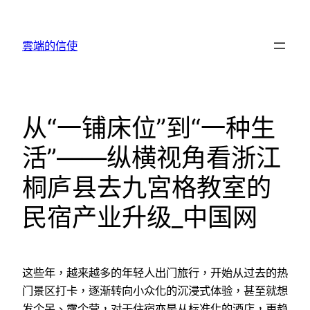
跳
至
雲端的信使
主
要
內
容
从“一铺床位”到“一种生
活”——纵横视角看浙江
桐庐县去九宮格教室的
民宿产业升级_中国网
这些年，越来越多的年轻人出门旅行，开始从过去的热
门景区打卡，逐渐转向小众化的沉浸式体验，甚至就想
发个呆、露个营，对于住宿亦是从标准化的酒店，更趋