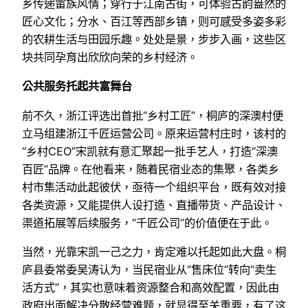
乡传递畲族风情；穿行于江南古街，可体验古韵盎然的
匠心文化；分水、百江等西部乡镇，则可感受多姿多彩
的农耕生活与田园乐趣。处处是景，步步入画，这些区
块共同孕育出欣欣向荣的乡村经济。
公共服务托起共富舞台
前不久，浙江评选出首批“乡村工匠”，桐庐的深澳村便
立马组建浙江千匠运营公司。原来运营村庄时，该村的
“乡村CEO”宋凯就有意汇聚起一批手艺人，打造“深澳
百匠”品牌。在他看来，随着民宿业态的集聚，各类乡
村市集活动此起彼伏，亟待一个组织平台，既有效对接
各类资源，又能提供人设打造、直播带货、产品设计、
渠道拓展等后续服务，“千匠公司”的价值便在于此。
当然，光靠宋凯一己之力，肯定难以托起如此大盘。桐
庐县委常委吴涛认为，当民宿业从“售床位”转向“卖生
活方式”，其实也意味着资源整合和高效配置，因此由
政府出面解决分散经营难题，就显得至关重要，有了这