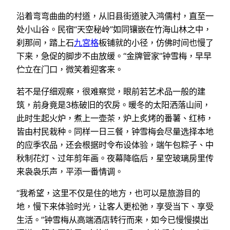
沿着弯弯曲曲的村道，从旧县街道驶入鸿儒村，直至一
处小山谷。民宿“天空秘岭”如同镶嵌在竹海山林之中，
刹那间，踏上石
九宮格
板铺就的小径，仿佛时间也慢了
下来，急促的脚步不由放缓。“金牌管家”钟雪梅，早早
伫立在门口，微笑着迎客来。
若不是仔细观察，很难察觉，眼前若艺术品一般的建
筑，前身竟是3栋破旧的农房。暖冬的太阳洒落山间，
此时生起火炉，煮上一壶茶，炉上炙烤的番薯、红柿，
皆由村民栽种。同样一日三餐，钟雪梅会尽量选择本地
的应季农品，还会根据时令布设体验，端午包粽子、中
秋制花灯、过年剪年画。夜幕降临后，星空玻璃房里传
来袅袅乐声，平添一番情调。
“我希望，这里不仅是住的地方，也可以是旅游目的
地，慢下来体验时光，让客人更松弛，享受当下、享受
生活。”钟雪梅从高端酒店转行而来，如今已慢慢摸出