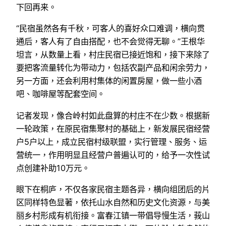
下回再来。
“民宿虽然各有千秋，可客人的喜好众口难调，横向贯
通后，客人有了自由搭配，也不会觉得无聊。”王根华
坦言，从数量上看，村庄民宿已接近饱和，接下来除了
要把客流量转化为带动力，包括农副产品和闲余劳力，
另一方面，还会利用村集体的闲置房屋，做一些小酒
吧、咖啡屋等配套空间。
记者发现，像合岭村如此盘算的村庄不在少数。根据新
一轮政策，在原民宿集聚村的基础上，新发展民宿经营
户5户以上，成立民宿村级联盟，实行管理、服务、运
营统一，作用明显且经营户普遍认可的，给予一次性试
点创建补助10万元。
眼下在桐庐，不仅各家民宿主题各异，横向组团后的片
区同样特色显著，依托山水自然和历史文化资源，与美
丽乡村形成有机衔接。富春江镇一带倡导慢生活，莪山