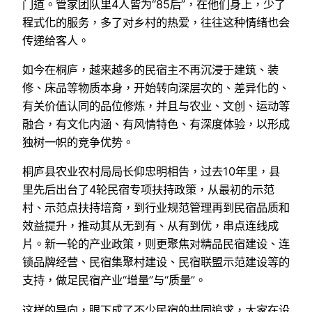
门道。管家团队里4人皆为“85后”，在他们身上，少了
程式化的服务，多了对乡村的热爱，往往这种情绪也会
传递给客人。
如今在桐庐，越来越多的民宿主不再沉浸于建筑、装
修、床品等物质本身，开始转向深层次的、差异化的、
有关价值认同的品位修炼，并且与农业、文创、运动等
融合，有文化内涵、有风情特色、有深度体验，以形成
独树一帜的竞争优势。
桐庐县农业农村局局长仰忠明相告，过去10年里，县
里先后出台了4轮民宿专项扶持政策，从最初的示范
村、示范点扶持培育，到行业规范管理再到民宿品质和
效益提升，推动其从无到有、从有到优，串点连线成
片。新一轮的产业政策，则更聚焦对精品民宿建设、连
锁品牌经营、民宿集聚村建设、民宿联盟示范建设等的
支持，做足民宿产业“增量”与“质量”。
这样的导向，眼下成了不少民宿的共同追求，大家在设