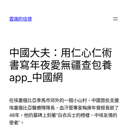
跳
至
雲端的信使
主
要
內
容
中國大夫：用仁心仁術
書寫年夜愛無疆查包養
app_中國網
在埃塞俄比亞季馬市郊外的一個小山村，中國首批支援
埃塞俄比亞醫療隊隊長、血汗管專家梅庚年曾經長逝了
48年，他的墓碑上刻著“白衣兵士的榜樣，中埃友情的
使者”。