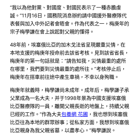
“我以為他對黨、對國度、對國民表示了一種赤膽虔
誠。”11月16日，國務院消息辦約請中國援外醫療隊代
表餐與加入中外記者會晤會。作為代表之一，梅庚年的
宗子梅學謙在會上說起對父親的懂得。
48年前，埃塞俄比亞的加木戈法省呈現嚴重災情，在
本地支援的梅庚年授命前去該省考核。見到該省省長，
梅庚年的第一句話就是：“請告知我，災情最重的處所
在哪里，我們要到災情最重的處所往。”考核停止后，
梅庚年在搭車前往途中產生車禍，不幸以身殉職。
梅庚年就義時，梅學謙尚未成年。成年后，梅學謙子承
父業成為一名大夫，并于1998年景為中國支援埃塞俄
比亞醫療隊的一員，離開父親長逝的地盤上，持續父親
已經的工作。“作為大夫
包養網 花圃
，我也想到埃塞俄
比亞往為本地的群眾辦事；從私家方面，我想到埃塞俄
比亞親身為我父親省墓，以盡孝心。”梅學謙說。