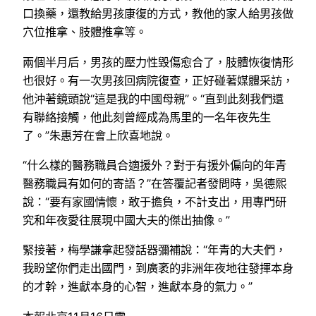
口換藥，還教給男孩康復的方式，教他的家人給男孩做
穴位推拿、肢體推拿等。
兩個半月后，男孩的壓力性毀傷愈合了，肢體恢復情形
也很好。有一次男孩回病院復查，正好碰著媒體采訪，
他沖著鏡頭說“這是我的中國母親”。“直到此刻我們還
有聯絡接觸，他此刻曾經成為馬里的一名年夜先生
了。”朱惠芳在會上欣喜地說。
“什么樣的醫務職員合適援外？對于有援外偏向的年青
醫務職員有如何的寄語？”在答覆記者發問時，吳德熙
說：“要有家國情懷，敢于擔負，不計支出，用專門研
究和年夜愛往展現中國大夫的傑出抽像。”
緊接著，梅學謙拿起發話器彌補說：“年青的大夫們，
我盼望你們走出國門，到廣袤的非洲年夜地往發揮本身
的才幹，進獻本身的心智，進獻本身的氣力。”