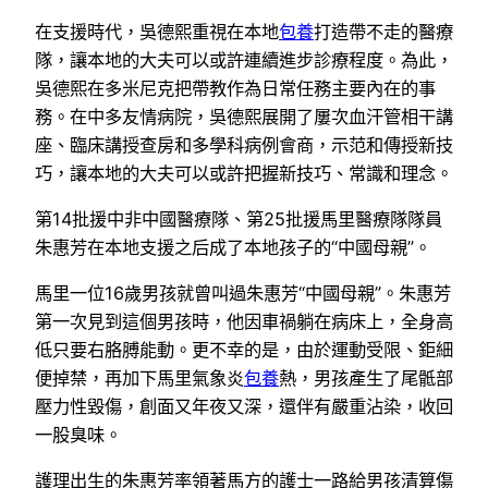
在支援時代，吳德熙重視在本地
包養
打造帶不走的醫療
隊，讓本地的大夫可以或許連續進步診療程度。為此，
吳德熙在多米尼克把帶教作為日常任務主要內在的事
務。在中多友情病院，吳德熙展開了屢次血汗管相干講
座、臨床講授查房和多學科病例會商，示范和傳授新技
巧，讓本地的大夫可以或許把握新技巧、常識和理念。
第14批援中非中國醫療隊、第25批援馬里醫療隊隊員
朱惠芳在本地支援之后成了本地孩子的“中國母親”。
馬里一位16歲男孩就曾叫過朱惠芳“中國母親”。朱惠芳
第一次見到這個男孩時，他因車禍躺在病床上，全身高
低只要右胳膊能動。更不幸的是，由於運動受限、鉅細
便掉禁，再加下馬里氣象炎
包養
熱，男孩產生了尾骶部
壓力性毀傷，創面又年夜又深，還伴有嚴重沾染，收回
一股臭味。
護理出生的朱惠芳率領著馬方的護士一路給男孩清算傷