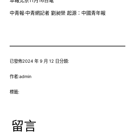
本報北京11月16日電
中青報·中青網記者 劉昶榮 起源：中國青年報
已發佈
2024 年 9 月 12 日
分類:
作者:
admin
標籤:
留言