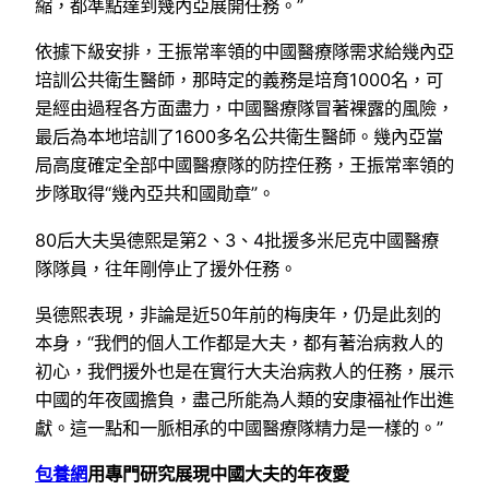
縮，都準點達到幾內亞展開任務。”
依據下級安排，王振常率領的中國醫療隊需求給幾內亞
培訓公共衛生醫師，那時定的義務是培育1000名，可
是經由過程各方面盡力，中國醫療隊冒著裸露的風險，
最后為本地培訓了1600多名公共衛生醫師。幾內亞當
局高度確定全部中國醫療隊的防控任務，王振常率領的
步隊取得“幾內亞共和國勛章”。
80后大夫吳德熙是第2、3、4批援多米尼克中國醫療
隊隊員，往年剛停止了援外任務。
吳德熙表現，非論是近50年前的梅庚年，仍是此刻的
本身，“我們的個人工作都是大夫，都有著治病救人的
初心，我們援外也是在實行大夫治病救人的任務，展示
中國的年夜國擔負，盡己所能為人類的安康福祉作出進
獻。這一點和一脈相承的中國醫療隊精力是一樣的。”
包養網
用專門研究展現中國大夫的年夜愛