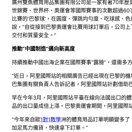
廣州雙魚體育用品集團有限公司是一家有著70年歷
世錦賽、世界杯、奧運會等國際賽事的次數超過60次
比賽的‘巴黎球’，在圓度、彈跳均勻度、吃球感、
說，“自從接到巴黎奧運會比賽用球訂單后，公司
交付和質量安全。”
推動“中國制造”邁向新高度
持續推動中國出海企業在國際賽事“露臉”，還需多
“近日，阿里國際站的相關廣告已經出現在巴黎的
巴集團有關負責人告訴記者，阿里國際站計劃借助
早在今年3月，阿里國際站平臺在線向法國出口的
品的出口量成倍上漲。巴黎奧運會期間，阿里國際站
“今年來自歐
1對1教學
洲的體育用品訂單明顯變多了
加足馬力備貨，快速拿下訂單。”