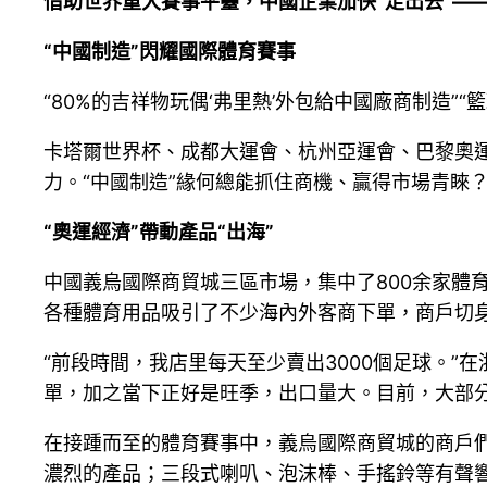
借助世界重大賽事平臺，中國企業加快“走出去”—
“中國制造”閃耀國際體育賽事
“80%的吉祥物玩偶‘弗里熱’外包給中國廠商制造
卡塔爾世界杯、成都大運會、杭州亞運會、巴黎奧
力。“中國制造”緣何總能抓住商機、贏得市場青睞
“奧運經濟”帶動產品“出海”
中國義烏國際商貿城三區市場，集中了800余家體
各種體育用品吸引了不少海內外客商下單，商戶切
“前段時間，我店里每天至少賣出3000個足球。
單，加之當下正好是旺季，出口量大。目前，大部分
在接踵而至的體育賽事中，義烏國際商貿城的商戶
濃烈的產品；三段式喇叭、泡沫棒、手搖鈴等有聲