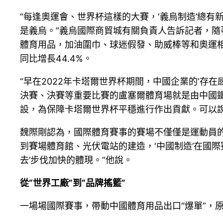
“每逢奧運會、世界杯這樣的大賽，‘義烏制造’總
是義烏。”義烏國際商貿城有關負責人告訴記者，隨
體育用品，加油圍巾、球迷假發、助威棒等和奧運相
同比增長44.4%。
“早在2022年卡塔爾世界杯期間，中國企業的‘存
決賽、決賽等重要比賽的盧塞爾體育場就是由中國
設，為保障卡塔爾世界杯平穩進行作出貢獻。可以說
魏際剛認為，國際體育賽事的賽場不僅僅是運動員
到賽場體育館、光伏電站的建造，‘中國制造’在國
去’步伐加快的體現。”他說。
從“世界工廠”到“品牌搖籃”
一場場國際賽事，帶動中國體育用品出口“爆單”，