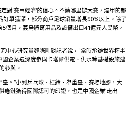
定對‘賽事經濟’的信心。不論哪里辦大賽，爆單的都
品訂單猛漲，部分商戶足球銷量增長50%以上。除了
5個月，義烏體育用品及設備出口41億元人民幣，
展研究中心研究員魏際剛對記者說，“當時承辦世界杯半
中國企業還深度參與卡塔爾供電、供水等基礎設施建
的參與。”
舞臺。“小到乒乓球、杠鈴、舉重臺、賽場地膠，大
供應鏈獲得國際認可的印證，也是中國企業‘走出