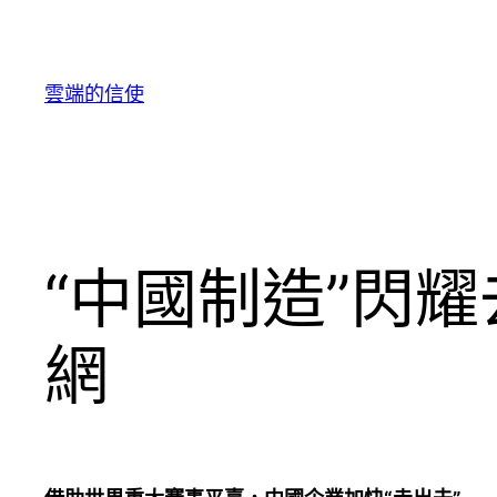
跳
至
主
雲端的信使
要
內
容
“中國制造”閃
網