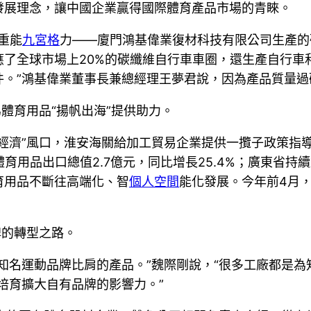
發展理念，讓中國企業贏得國際體育產品市場的青睞。
重能
九宮格
力——廈門鴻基偉業復材科技有限公司生產的
了全球市場上20%的碳纖維自行車車圈，還生產自行車
件。”鴻基偉業董事長兼總經理王夢君說，因為產品質量過
體育用品“揚帆出海”提供助力。
經濟”風口，淮安海關給加工貿易企業提供一攬子政策指
育用品出口總值2.7億元，同比增長25.4%；廣東省
育用品不斷往高端化、智
個人空間
能化發展。今年前4月，
牌的轉型之路。
知名運動品牌比肩的產品。”魏際剛說，“很多工廠都是
培育擴大自有品牌的影響力。”