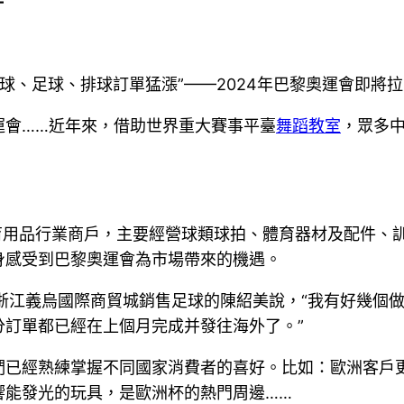
—
”“籃球、足球、排球訂單猛漲”——2024年巴黎奧運會即
運會……近年來，借助世界重大賽事平臺
舞蹈教室
，眾多中
？
育用品行業商戶，主要經營球類球拍、體育器材及配件、
身感受到巴黎奧運會為市場帶來的機遇。
”在浙江義烏國際商貿城銷售足球的陳紹美說，“我有好幾
訂單都已經在上個月完成并發往海外了。”
們已經熟練掌握不同國家消費者的喜好。比如：歐洲客戶
響能發光的玩具，是歐洲杯的熱門周邊……