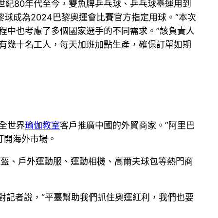
世紀80年代至今，雙魚牌乒乓球、乒乓球臺運用到
黎球成為2024巴黎奧運會比賽官方指定用球。“本次
程中也考慮了多個國家選手的不同需求。”該負責人
里有幾十名工人，每天加班加點生產，確保訂單如期
全世界
瑜伽教室
客戶推廣中國的外貿商家。”阿里巴
打開海外市場。
頭盔、戶外運動服、運動相機、高爾夫球包等熱門商
對記者說，“平臺幫助我們抓住奧運紅利，我們也要