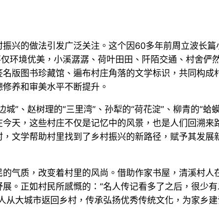
村振兴的做法引发广泛关注。这个因60多年前周立波长篇
不仅环境优美，小溪潺潺、荷叶田田、阡陌交通、村舍俨
签名版图书珍藏馆、遍布村庄角落的文学标识，共同构成
德修养和审美水平不断提升。
城”、赵树理的“三里湾”、孙犁的“荷花淀”、柳青的“蛤
在今天，这些村庄不仅是记忆中的风景，也是人们回溯来
村，文学帮助村里找到了乡村振兴的新路径，赋予其发展
民的气质，改变着村里的风尚。借助作家书屋，清溪村人
舒展。正如村民所感慨的：“名人传记看多了之后，很少
轻人从大城市返回乡村，传承弘扬优秀传统文化，为家乡