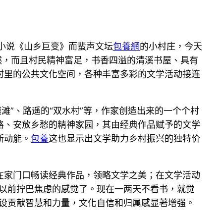
小说《山乡巨变》而蜚声文坛
包養網
的小村庄，今天
然，而且村民精神富足，书香四溢的清溪书屋、具有
村里的公共文化空间，各种丰富多彩的文学活动接连
蟆滩”、路遥的“双水村”等，作家创造出来的一个个村
路、安放乡愁的精神家园，其由经典作品赋予的文学
新动能。
包養
这也显示出文学助力乡村振兴的独特价
在家门口畅读经典作品，领略文学之美；在文学活动
有以前拧巴焦虑的感觉了。现在一两天不看书，就觉
建设贡献智慧和力量，文化自信和归属感显著增强。