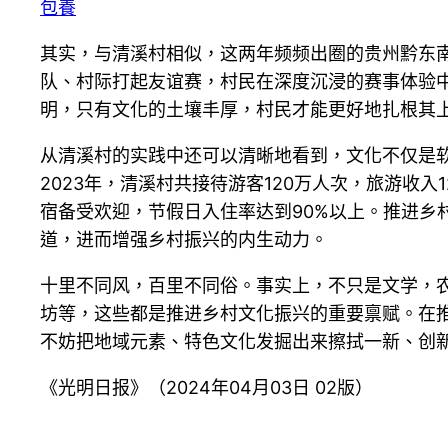
包養
其实，与清溪村相似，这两年频频出圈的贵州黔东南
队、村际打起友谊赛，村民在深度沉浸的赛事体验
明，只有文化的土壤丰厚，村民才能更好地扎根其
从清溪村的实践中还可以清晰地看到，文化不仅是
2023年，清溪村共接待游客120万人次，旅游收入
宿备受欢迎，节假日入住率达到90%以上。推进
道，进而增强乡村振兴的内生动力。
十里不同风，百里不同俗。事实上，不只是文学，
坊等，这些都是推进乡村文化振兴的重要禀赋。在推
不妨把地域元素、特色文化发掘出来擦拭一新、创
《光明日报》（2024年04月03日 02版）