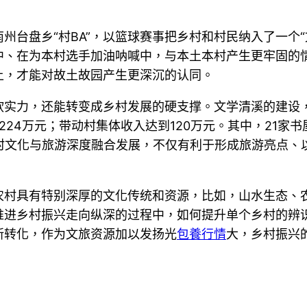
州台盘乡“村BA”，以篮球赛事把乡村和村民纳入了一个
中、在为本村选手加油呐喊中，与本土本村产生更牢固的
上，才能对故土故园产生更深沉的认同。
软实力，还能转变成乡村发展的硬支撑。文学清溪的建设
1224万元；带动村集体收入达到120万元。其中，21家
乡村文化与旅游深度融合发展，不仅有利于形成旅游亮点、
农村具有特别深厚的文化传统和资源，比如，山水生态、
进乡村振兴走向纵深的过程中，如何提升单个乡村的辨识
新转化，作为文旅资源加以发扬光
包養行情
大，乡村振兴