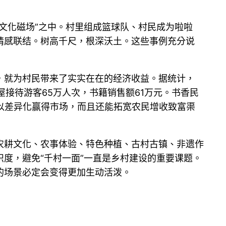
“文化磁场”之中。村里组成篮球队、村民成为啦啦
情感联结。树高千尺，根深沃土。这些事例充分说
，就为村民带来了实实在在的经济收益。据统计，
书屋接待游客65万人次，书籍销售额61万元。书香民
以差异化赢得市场，而且还能拓宽农民增收致富渠
农耕文化、农事体验、特色种植、古村古镇、非遗作
度，避免“千村一面”一直是乡村建设的重要课题。
的场景必定会变得更加生动活泼。