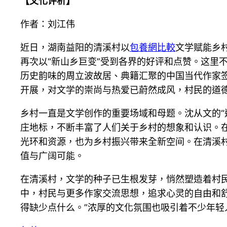
【文化评析】
作者：刘江伟
近日，湖南益阳的清溪村以
包養網比較
文学赋能乡
再次以“新山乡巨变”受到各界的好评和点赞。这里
历史韵味的周立波故居、典籍汇聚的中国当代作家
开展，对文学的崇尚与热爱已蔚然成风，村民的道
乡村一直是文学创作的重要场域和母题。沈从文的“边
庄地标，不断丰富了人们关于乡村的想象和认识。
光环和资源，也为乡村振兴带来全新空间。在清溪
值与广阔可能。
在清溪村，文学的种子已生根发芽，悄然塑造着村
中，村民与更多作家交流思想，追求心灵的自由和
得缺少点什么。”浓厚的文化氛围也吸引着不少年