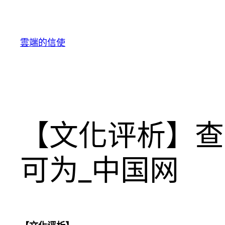
跳
至
主
雲端的信使
要
內
容
【文化评析】查
可为_中国网