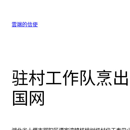
跳
至
主
雲端的信使
要
內
容
驻村工作队烹出
国网