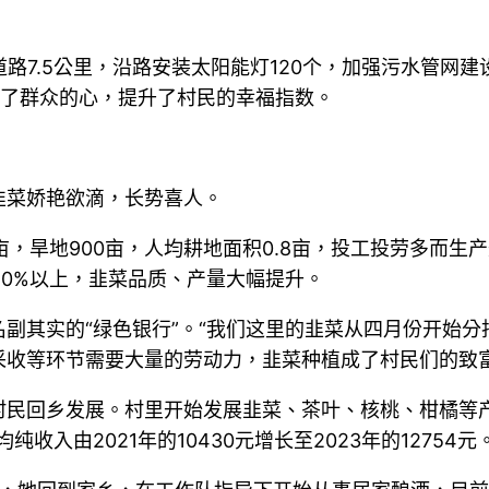
路7.5公里，沿路安装太阳能灯120个，加强污水管网建
暖了群众的心，提升了村民的幸福指数。
韭菜娇艳欲滴，长势喜人。
0亩，旱地900亩，人均耕地面积0.8亩，投工投劳多而
50%以上，韭菜品质、产量大幅提升。
副其实的“绿色银行”。“我们这里的韭菜从四月份开始分
采收等环节需要大量的劳动力，韭菜种植成了村民们的致
村民回乡发展。村里开始发展韭菜、茶叶、核桃、柑橘等
纯收入由2021年的10430元增长至2023年的12754元