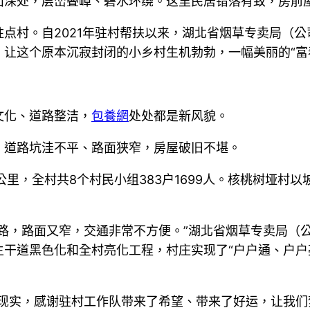
山深处，层峦叠嶂、碧水环绕。这里民居错落有致，房前
点村。自2021年驻村帮扶以来，湖北省烟草专卖局（
让这个原本沉寂封闭的小乡村生机勃勃，一幅美丽的“富
文化、道路整洁，
包養網
处处都是新风貌。
，道路坑洼不平、路面狭窄，房屋破旧不堪。
方公里，全村共8个村民小组383户1699人。核桃树垭
路，路面又窄，交通非常不方便。”湖北省烟草专卖局（
干道黑色化和全村亮化工程，村庄实现了“户户通、户户亮
现实，感谢驻村工作队带来了希望、带来了好运，让我们