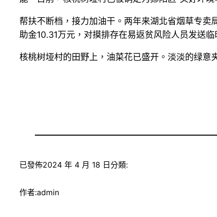
帮扶不断档，接力加油干。两年来湖北省烟草专卖局（
助金10.31万元，对摸排存在易返贫风险人员发送临
核桃树垭村的田野上，油菜花已盛开。淡淡的绿意
已發佈
2024 年 4 月 18 日
分類:
作者:
admin