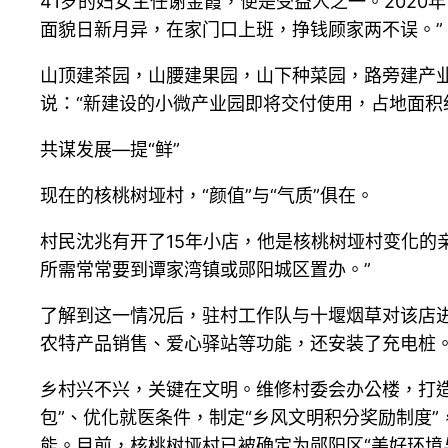
41岁的妇女主任谢金霞，便是受益人之一。202
面貌日新月异，在家门口上班，挣钱顾家两不误。”
山顶建茶园，山腰建果园，山下种菜园，路旁建产业
说：“新建设的小微产业园即将交付使用，占地面积约
共谋发展—提“鲜”
现在的核桃树垭村，“颜值”与“气质”俱在。
村民沈兆有开了15年小店，他是核桃树垭村变化的
所需常常要到谭家湾镇或郧阳城区置办。”
了解到这一情况后，驻村工作队与十堰烟草对该店进
农特产品销售、爱心驿站等功能，还安装了充电桩
乡村兴不兴，关键在文明。维修村委会办公楼，打
包”、优化就医条件，制定“乡风文明积分奖励制度”
能。目前，核桃树垭村已被确定为郧阳区“美好环境