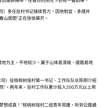
屋后嫩柳掩映，在春日的阳光下别有一番韵味。
公司）多任驻村书记接续努力，因地制宜、多措并
春山居图”正在徐徐展开。
村以坡地为主，平地较少，属于山体易滑坡、道路易垮
公司）驻核桃树垭村第一书记、工作队队长陈刚介绍
”。两年来，驻村工作队累计投入200万元以上用
梦想成真！”核桃树垭村二组青年郑康，听到公路通