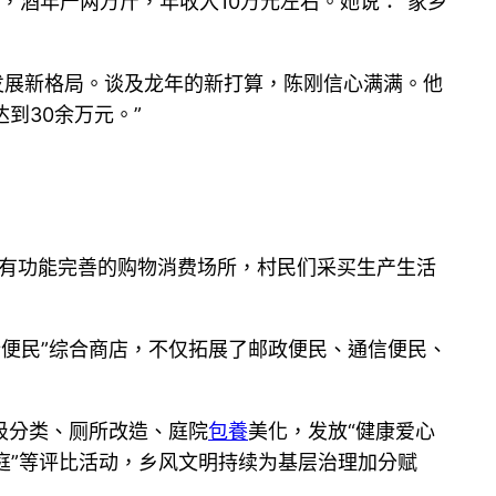
，酒年产两万斤，年收入10万元左右。她说：“家乡
发展新格局。谈及龙年的新打算，陈刚信心满满。他
到30余万元。”
有功能完善的购物消费场所，村民们采买生产生活
行便民”综合商店，不仅拓展了邮政便民、通信便民、
圾分类、厕所改造、庭院
包養
美化，发放“健康爱心
家庭”等评比活动，乡风文明持续为基层治理加分赋