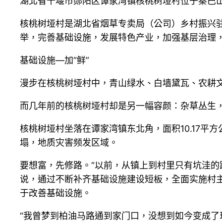
湖北省十堰市郧阳区谭家湾镇核桃树垭村位于秦巴
核桃树垭村是湖北省烟草专卖局（公司）乡村振兴驻
举，完善基础设施，发展特色产业，加强基层治理，
基础设施—加“鲜”
漫步在核桃树垭村中，青山绿水、白墙黛瓦、农耕
而几年前的核桃树垭村却是另一幅容颜：杂草丛生
核桃树垭村坐落在谭家湾镇东北角，面积10.17平
塌，地质灾害频发区域。
要想富，先修路。“以前，从镇上到村里只有坑洼的
说，通过不断补齐基础设施建设短板，全面实施村主
于改善基础设施。
“我曾梦到柏油马路通到家门口，没想到如今变成了