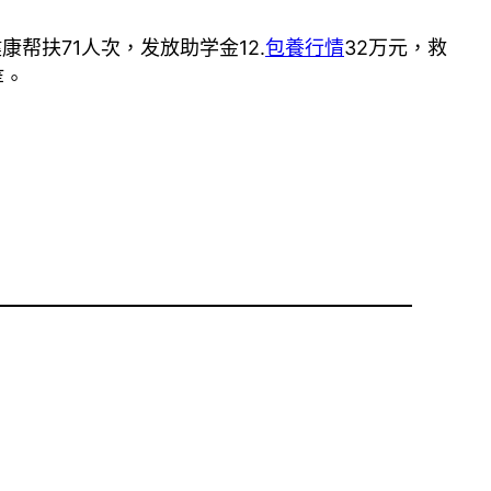
帮扶71人次，发放助学金12.
包養行情
32万元，救
等。