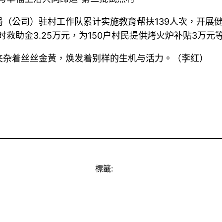
公司）驻村工作队累计实施教育帮扶139人次，开展健康
时救助金3.25万元，为150户村民提供烤火炉补贴3万元
夹杂着丝丝金黄，焕发着别样的生机与活力。（李红）
標籤: