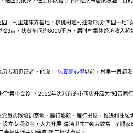
0年，她回到家乡，在工作队指导下开始从事居家酿酒，目前
园，村里建康养基地，核桃树垭村逐渐形成“四园一地”
23亩，扶贫车间约8000平方，届时村集体经济收入将达
亲历者和见证者。他说：“
包養網心得
以前，村里一直都没
行“集中会诊”，2022年沈兆有的小商店升级为“知音同
。
造党员实践培训基地、雁行影院、雁行书屋，推进村庄垃
，设立专项资金，大力开展“清洁卫生”“勤劳致富”“孝顺
与幸福生活共同缔造”第二批试点村。