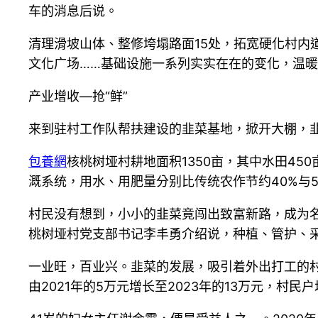
车的消息后说。
清理滑坡山体、整修垮塌路面15处，拓宽硬化村内道
文化广场……基础设施一系列实实在在的变化，温
产业增收—抢“鲜”
来到驻村工作队帮扶建设的韭菜基地，掀开大棚，
包養網
核桃树垭村耕地面积1350亩，其中水田45
溉系统，用水、用肥量分别比传统农作节约40%与
村民没有想到，小小的韭菜竟闯出致富新路，成为名
桃树垭村党支部书记李丰勇介绍说，种植、管护、
一业旺，百业兴。韭菜的发展，吸引着外出打工的
由2021年的5万元增长至2023年的13万元，村民户均