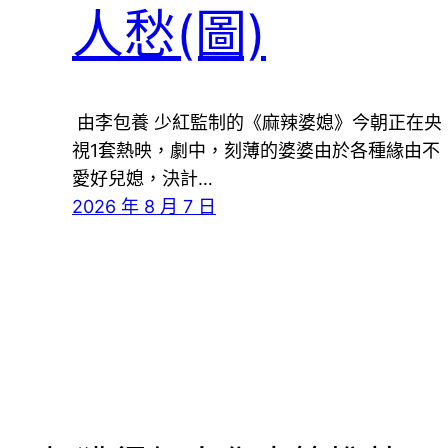
人愁(圖)
由李包養 少紅監制的《麻辣婆媳》今朝正在央
視1套熱映，劇中，刻薄的婆婆由於各種緣由不
愛好兒媳，決計…
2026 年 8 月 7 日