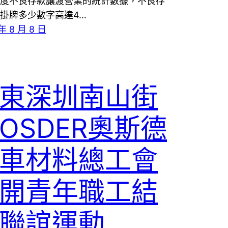
度不良存款讓渡營業的統計數據，不良存
掛牌多少數字高達4…
年 8 月 8 日
東深圳南山街
OSDER奧斯德
車材料總工會
開青年職工結
聯誼運動