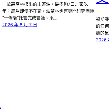
一畝高產林榨出的山茶油，最多夠7口之家吃一
年；農戶即使不在家，油茶林也有專門研究團隊
“一條龍”托管完成管護、采…
福斯零
2026 年 8 月 7 日
的任何
尬的氣
2026 
有