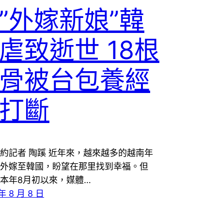
”外嫁新娘”韓
虐致逝世 18根
骨被台包養經
打斷
約記者 陶蹊 近年來，越來越多的越南年
外嫁至韓國，盼望在那里找到幸福。但
本年8月初以來，媒體…
年 8 月 8 日