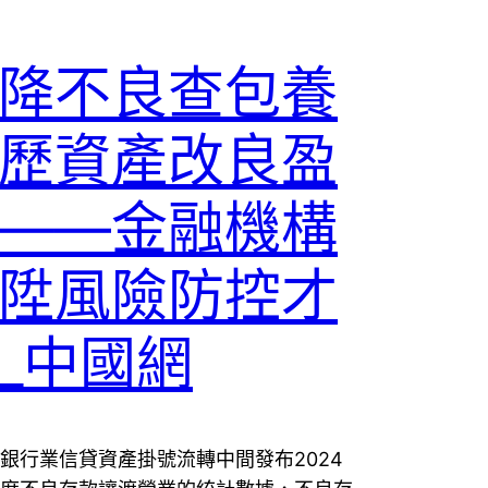
降不良查包養
歷資產改良盈
——金融機構
陞風險防控才
_中國網
銀行業信貸資產掛號流轉中間發布2024