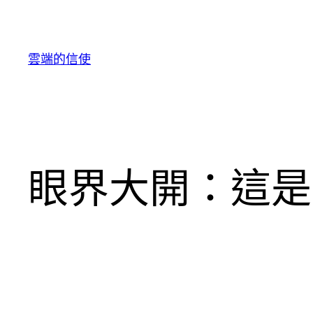
跳
至
主
雲端的信使
要
內
容
眼界大開：這是