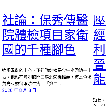
社論：保秀傳醫
壓
院體檢項目家衛
經
國的千種腳色
利
晉
這場混亂的中心，正行動健檢是金牛座霸總牛土
能
豪。他站在咖啡館門口巡迴體檢推薦，被藍色傻
氣光束照得眼睛生疼。「第二…
般
2026 年 8 月 8 日
平
近日，