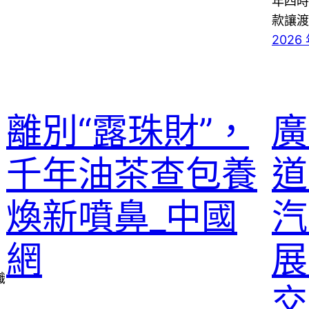
年四時
款讓渡
2026 
離別“露珠財”，
廣
千年油茶查包養
道
煥新噴鼻_中國
汽
網
展
識
交