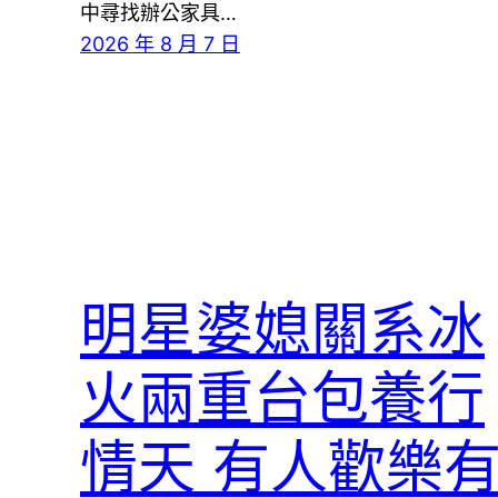
中尋找辦公家具…
2026 年 8 月 7 日
明星婆媳關系冰
火兩重台包養行
情天 有人歡樂