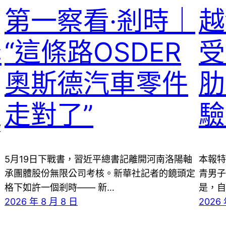
第一察看·剎時｜
越
降
“這條路OSDER
受
奧斯德汽車零件
肋
走對了”
驗
被
5月19日下戰書，習近平總書記離開河南洛陽軸
本報特
承團體股份無限公司考核。新華社記者的鏡頭定
青男子
格下如許一個剎時—— 新…
是，自
2026 年 8 月 8 日
2026 