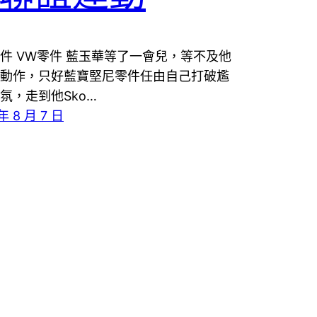
件 VW零件 藍玉華等了一會兒，等不及他
動作，只好藍寶堅尼零件任由自己打破尷
氛，走到他Sko…
年 8 月 7 日